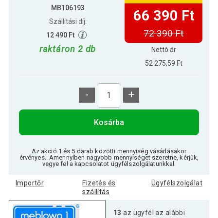
MB106193
66 390 Ft
Szállítási díj:
72 390 Ft
12 490 Ft
raktáron 2 db
Nettó ár
52 275,59 Ft
-
+
Kosárba
Az akció 1 és 5 darab közötti mennyiség vásárlásakor
érvényes.. Amennyiben nagyobb mennyiséget szeretne, kérjük,
vegye fel a kapcsolatot ügyfélszolgálatunkkal.
Importőr
Fizetés és
Ügyfélszolgálat
szállítás
13
az ügyfél az alábbi