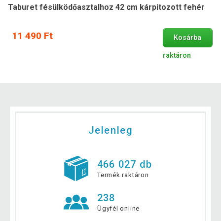
Taburet fésülködőasztalhoz 42 cm kárpitozott fehér
11 490 Ft
Kosárba
raktáron
Jelenleg
466 027 db
Termék raktáron
238
Ügyfél online