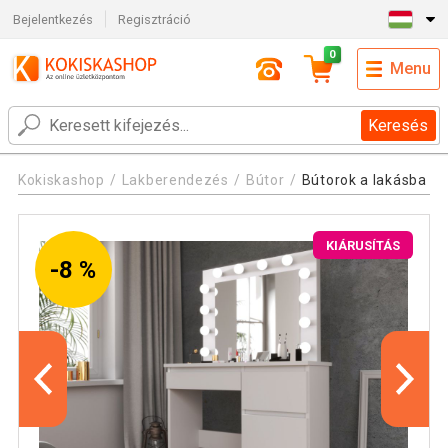
Bejelentkezés
Regisztráció
0
Menu
Keresés
Kokiskashop
Lakberendezés
Bútor
Bútorok a lakásba
KIÁRUSÍTÁS
-8 %