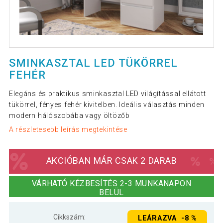
SMINKASZTAL LED TÜKÖRREL
FEHÉR
Elegáns és praktikus sminkasztal LED világítással ellátott
tükörrel, fényes fehér kivitelben. Ideális választás minden
modern hálószobába vagy öltözőb
A részletesebb leírás megtekintése
AKCIÓBAN MÁR CSAK 2 DARAB
VÁRHATÓ KÉZBESÍTÉS 2-3 MUNKANAPON
BELÜL
Cikkszám:
LEÁRAZVA -8 %