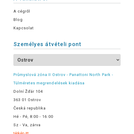
A cégről
Blog
Kapcsolat
Személyes átvételi pont
Průmyslová zóna II Ostrov - Panattoni North Park -
Túlméretes megrendelések kiadása
Dolní Žďár 104
363 01 Ostrov
Česká republika
Hé - Pé, 8:00 - 16:00
Sz - Va, zárva
térkép itt