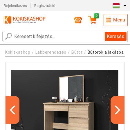
Bejelentkezés
Regisztráció
0
Menu
Keresés
Kokiskashop
Lakberendezés
Bútor
Bútorok a lakásba