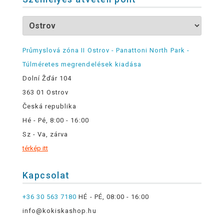
Průmyslová zóna II Ostrov - Panattoni North Park -
Túlméretes megrendelések kiadása
Dolní Žďár 104
363 01 Ostrov
Česká republika
Hé - Pé, 8:00 - 16:00
Sz - Va, zárva
térkép itt
Kapcsolat
+36 30 563 7180
HÉ - PÉ, 08:00 - 16:00
info@kokiskashop.hu