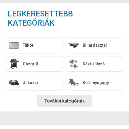
LEGKERESETTEBB
KATEGÓRIÁK
Tükör
Biliárdasztal
Gázgrill
Kézi súlyzó
Jakuzzi
Kerti nyugágy
További kategóriák