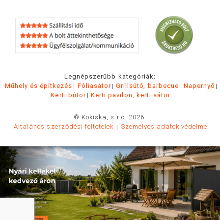
Legnépszerűbb kategóriák:
Műhely és építkezés
Fóliasátor
Grillsütő, barbecue
Napernyő
Kerti bútor
Kerti pavilon, kerti sátor
© Kokiska, s.r.o. 2026.
Általános szerződési feltételek
Személyes adatok védelme