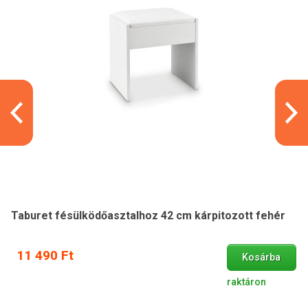
Taburet fésülködőasztalhoz 42 cm kárpitozott fehér
11 490 Ft
Kosárba
raktáron