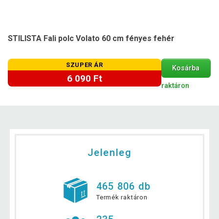
STILISTA Fali polc Volato 60 cm fényes fehér
SZUPER ÁR
Kosárba
6 090 Ft
raktáron
Jelenleg
465 806 db
Termék raktáron