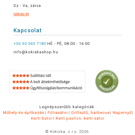
Sz - Va, zárva
térkép itt
Kapcsolat
+36 30 563 7180
HÉ - PÉ, 08:00 - 16:00
info@kokiskashop.hu
Legnépszerűbb kategóriák:
Műhely és építkezés
Fóliasátor
Grillsütő, barbecue
Napernyő
Kerti bútor
Kerti pavilon, kerti sátor
© Kokiska, s.r.o. 2026.