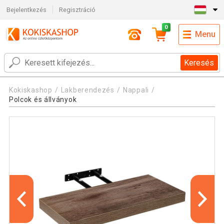
Bejelentkezés
Regisztráció
0
Menu
Keresés
Kokiskashop
Lakberendezés
Nappali
Polcok és állványok