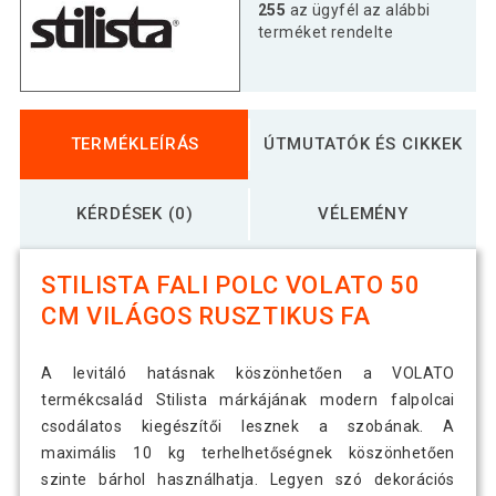
STILISTA Fali polc Volato 80 cm
255
az ügyfél az alábbi
8 290 Ft
rusztikus fa
terméket rendelte
TERMÉKLEÍRÁS
ÚTMUTATÓK ÉS CIKKEK
KÉRDÉSEK (0)
VÉLEMÉNY
STILISTA FALI POLC VOLATO 50
CM VILÁGOS RUSZTIKUS FA
A levitáló hatásnak köszönhetően a VOLATO
termékcsalád Stilista márkájának modern falpolcai
csodálatos kiegészítői lesznek a szobának. A
maximális 10 kg terhelhetőségnek köszönhetően
szinte bárhol használhatja. Legyen szó dekorációs