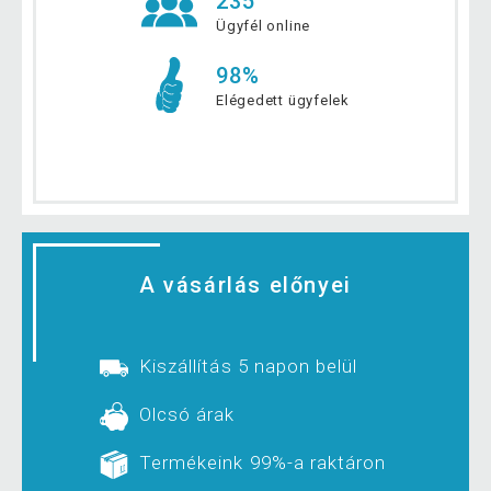
235
Ügyfél online
98%
Elégedett ügyfelek
A vásárlás előnyei
Kiszállítás 5 napon belül
Olcsó árak
Termékeink 99%-a raktáron