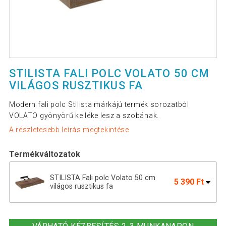
STILISTA FALI POLC VOLATO 50 CM
VILÁGOS RUSZTIKUS FA
Modern fali polc Stilista márkájú termék sorozatból
VOLATO gyönyörű kelléke lesz a szobának.
A részletesebb leírás megtekintése
Termékváltozatok
STILISTA Fali polc Volato 50 cm
5 390 Ft
világos rusztikus fa
Fali polc STILISTA® Volato 90 cm -
9 090 Ft
barna fa