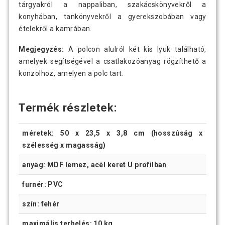
tárgyakról a nappaliban, szakácskönyvekről a
konyhában, tankönyvekről a gyerekszobában vagy
ételekről a kamrában.
Megjegyzés:
A polcon alulról két kis lyuk található,
amelyek segítségével a csatlakozóanyag rögzíthető a
konzolhoz, amelyen a polc tart.
Termék részletek:
méretek: 50 x 23,5 x 3,8 cm (hosszúság x
szélesség x magasság)
anyag: MDF lemez, acél keret U profilban
furnér: PVC
szín: fehér
maximális terhelés: 10 kg