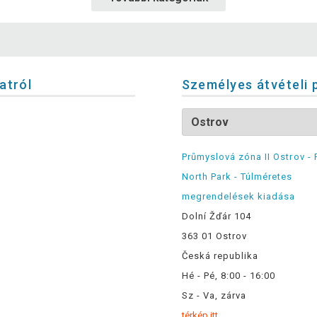
latról
Személyes átvételi 
Průmyslová zóna II Ostrov - 
North Park - Túlméretes
megrendelések kiadása
Dolní Žďár 104
363 01 Ostrov
Česká republika
Hé - Pé, 8:00 - 16:00
Sz - Va, zárva
térkép itt