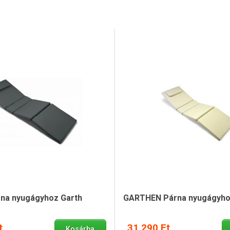
na nyugágyhoz Garth
GARTHEN Párna nyugágyho
t
31 290 Ft
Kosárba