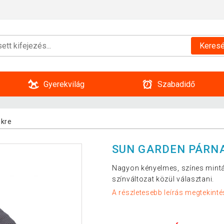
Keres
Gyerekvilág
Szabadidő
ékre
SUN GARDEN PÁRNA
Nagyon kényelmes, színes mintá
színváltozat közül választani.
A részletesebb leírás megtekinté