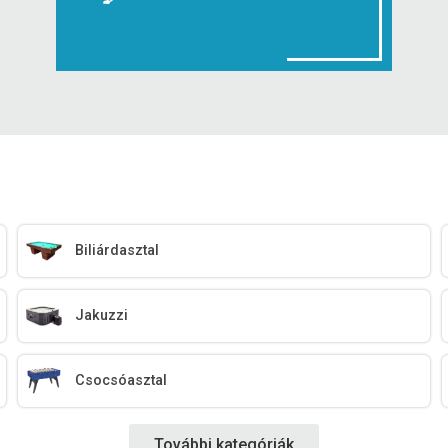
Biliárdasztal
Jakuzzi
Csocsóasztal
További kategóriák