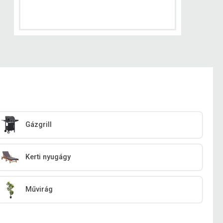
Gázgrill
Kerti nyugágy
Művirág