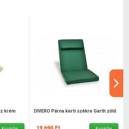
z krém
DIVERO Párna kerti székre Garth zöld
19 690 Ft
Kosárba
Kosárba