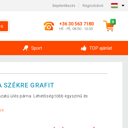
Bejelentkezés
Regisztráció
0
+36 30 563 7180
és
HÉ - PÉ, 08:00 - 16:00
Sport
TOP ajánlat
 SZÉKRE GRAFIT
zatú ülés párna. Lehetőség több egyszínű és
se