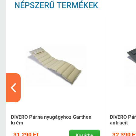
NÉPSZERŰ TERMÉKEK
DIVERO Párna nyugágyhoz Garthen
DIVERO Pár
krém
antracit
31 290 Ft
32 390 F
Kosárba