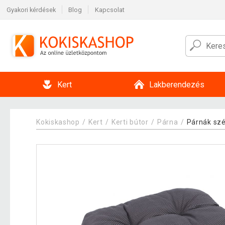
Gyakori kérdések
Blog
Kapcsolat
Kert
Lakberendezés
Kokiskashop
Kert
Kerti bútor
Párna
Párnák sz