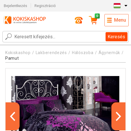
Bejelentkezés
Regisztráció
0
Menu
Keresés
Kokiskashop
Lakberendezés
Hálószoba
Ágyneműk
Pamut