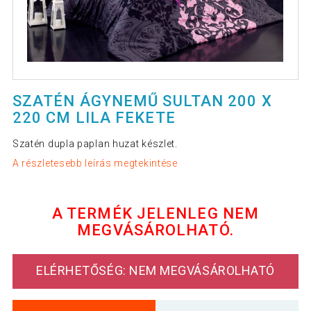
SZATÉN ÁGYNEMŰ SULTAN 200 X
220 CM LILA FEKETE
Szatén dupla paplan huzat készlet.
A részletesebb leírás megtekintése
A TERMÉK JELENLEG NEM
MEGVÁSÁROLHATÓ.
ELÉRHETŐSÉG: NEM MEGVÁSÁROLHATÓ