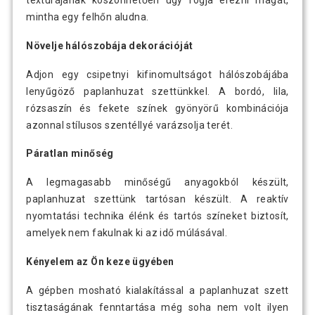
mintha egy felhőn aludna.
Növelje hálószobája dekorációját
Adjon egy csipetnyi kifinomultságot hálószobájába
lenyűgöző paplanhuzat szettünkkel. A bordó, lila,
rózsaszín és fekete színek gyönyörű kombinációja
azonnal stílusos szentéllyé varázsolja terét.
Páratlan minőség
A legmagasabb minőségű anyagokból készült,
paplanhuzat szettünk tartósan készült. A reaktív
nyomtatási technika élénk és tartós színeket biztosít,
amelyek nem fakulnak ki az idő múlásával.
Kényelem az Ön keze ügyében
A gépben mosható kialakítással a paplanhuzat szett
tisztaságának fenntartása még soha nem volt ilyen