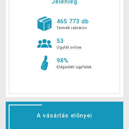
Jelenleg
465 773 db
Termék raktáron
53
Ügyfél online
98%
Elégedett ügyfelek
A vásárlás előnyei