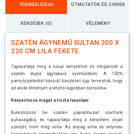
TERMÉKLEÍRÁS
ÚTMUTATÓK ÉS CIKKEK
KÉRDÉSEK (0)
VÉLEMÉNY
SZATÉN ÁGYNEMŰ SULTAN 200 X
220 CM LILA FEKETE
Tapasztalja meg a luxus kényelmet és eleganciát a
szatén dupla ágytakaró szettünkben. A 100%
pamutszaténból készült készletet úgy terveztük, hogy
az alvás élményét a lehető legjobban biztosítsa.
Kényeztesse magát a tiszta luxusban
Burkolózzon be szatén paplanhuzat szettünk
puhaságába, és tapasztalja meg a kényelem olyan
szintjét, mint még soha. Az anyag sima és selymes
textúrájának köszönhetően úgy fogja érezni magát,