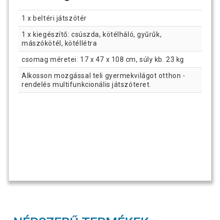
1 x beltéri játszótér
1 x kiegészítő: csúszda, kötélháló, gyűrűk,
mászókötél, kötéllétra
csomag méretei: 17 x 47 x 108 cm, súly kb. 23 kg
Alkosson mozgással teli gyermekvilágot otthon -
rendelés multifunkcionális játszóteret.