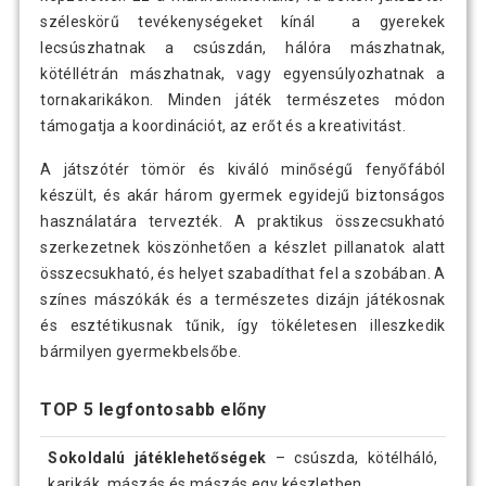
széleskörű tevékenységeket kínál a gyerekek
lecsúszhatnak a csúszdán, hálóra mászhatnak,
kötéllétrán mászhatnak, vagy egyensúlyozhatnak a
tornakarikákon. Minden játék természetes módon
támogatja a koordinációt, az erőt és a kreativitást.
A játszótér tömör és kiváló minőségű fenyőfából
készült, és akár három gyermek egyidejű biztonságos
használatára tervezték. A praktikus összecsukható
szerkezetnek köszönhetően a készlet pillanatok alatt
összecsukható, és helyet szabadíthat fel a szobában. A
színes mászókák és a természetes dizájn játékosnak
és esztétikusnak tűnik, így tökéletesen illeszkedik
bármilyen gyermekbelsőbe.
TOP 5 legfontosabb előny
Sokoldalú játéklehetőségek
– csúszda, kötélháló,
karikák, mászás és mászás egy készletben.