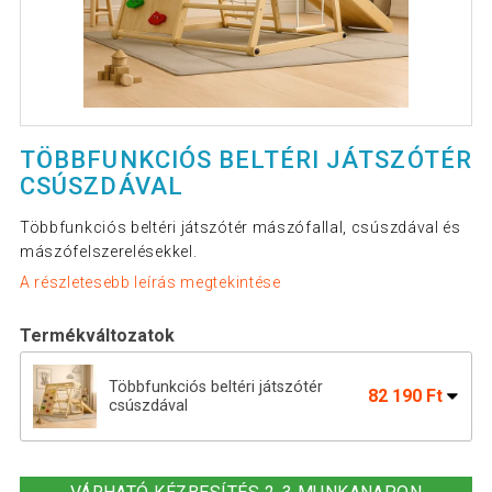
TÖBBFUNKCIÓS BELTÉRI JÁTSZÓTÉR
CSÚSZDÁVAL
Többfunkciós beltéri játszótér mászófallal, csúszdával és
mászófelszerelésekkel.
A részletesebb leírás megtekintése
Termékváltozatok
Többfunkciós beltéri játszótér
82 190 Ft
csúszdával
Gyerek beltéri fa játszótér
106 790 Ft
csúszdával összecsukható