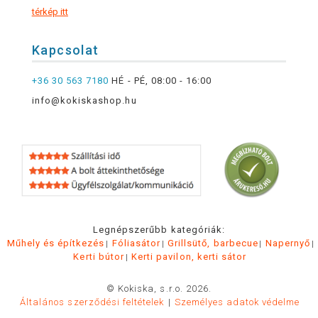
térkép itt
Kapcsolat
+36 30 563 7180
HÉ - PÉ, 08:00 - 16:00
info@kokiskashop.hu
Legnépszerűbb kategóriák:
Műhely és építkezés
Fóliasátor
Grillsütő, barbecue
Napernyő
Kerti bútor
Kerti pavilon, kerti sátor
© Kokiska, s.r.o. 2026.
Általános szerződési feltételek
Személyes adatok védelme