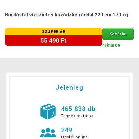
Bordásfal vízszintes húzódzkó rúddal 220 cm 170 kg
SZUPER ÁR
Kosárba
55 490 Ft
raktáron
Jelenleg
465 838 db
Termék raktáron
249
Ügyfél online