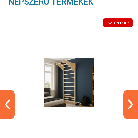
NÉPSZERŰ TERMÉKEK
SZUPER ÁR