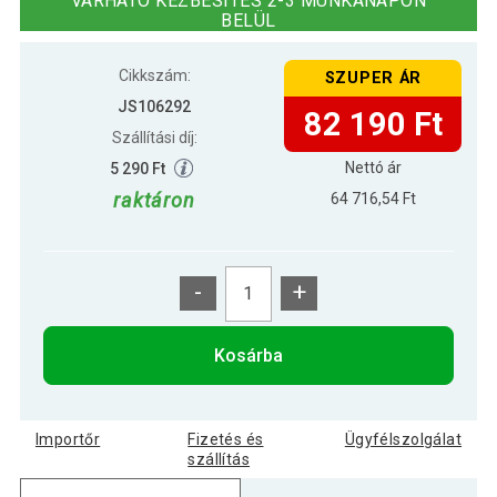
VÁRHATÓ KÉZBESÍTÉS 2-3 MUNKANAPON
BELÜL
Cikkszám:
SZUPER ÁR
JS106292
82 190 Ft
Szállítási díj:
Nettó ár
5 290 Ft
raktáron
64 716,54 Ft
-
+
Kosárba
Importőr
Fizetés és
Ügyfélszolgálat
szállítás