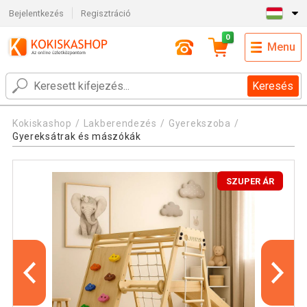
Bejelentkezés
Regisztráció
0
Menu
Keresés
Kokiskashop
Lakberendezés
Gyerekszoba
Gyereksátrak és mászókák
SZUPER ÁR