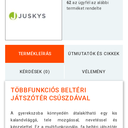
62
az ügyfél az alábbi
terméket rendelte
TERMÉKLEÍRÁS
ÚTMUTATÓK ÉS CIKKEK
KÉRDÉSEK (0)
VÉLEMÉNY
TÖBBFUNKCIÓS BELTÉRI
JÁTSZÓTÉR CSÚSZDÁVAL
A gyerekszoba könnyedén átalakítható egy kis
kalandvilággá, tele mozgással, nevetéssel és
képzelettel. Ez a multifunkcionális, fa beltéri játszótér