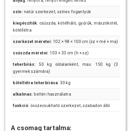
anyag
: fenyőfa, fenyő rétegelt lemez
szín:
natúr szerkezet, színes fogantyúk
kiegészítők
: csúszda, kötélháló, gyűrűk, mászókötél,
kötéllétra
szerkezet méretei:
102 × 98 × 100 cm (sz × mé × ma)
csúszda méretei:
103 × 33 cm (h × sz)
teherbírás:
50 kg oldalanként, max. 150 kg (3
gyermek számára)
kötéllétra teherbírása
: 30 kg
alkalmas:
beltéri használatra
funkció
: összecsukható szerkezet, szabadon álló
A csomag tartalma: