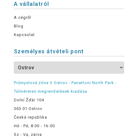
A vállalatról
A cégről
Blog
Kapcsolat
Személyes átvételi pont
Průmyslová zóna II Ostrov - Panattoni North Park -
Túlméretes megrendelések kiadása
Dolní Žďár 104
363 01 Ostrov
Česká republika
Hé - Pé, 8:00 - 16:00
Sz - Va, zárva