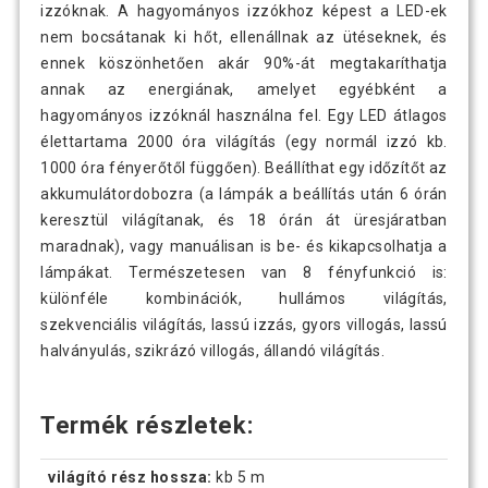
izzóknak. A hagyományos izzókhoz képest a LED-ek
nem bocsátanak ki hőt, ellenállnak az ütéseknek, és
ennek köszönhetően akár 90%-át megtakaríthatja
annak az energiának, amelyet egyébként a
hagyományos izzóknál használna fel. Egy LED átlagos
élettartama 2000 óra világítás (egy normál izzó kb.
1000 óra fényerőtől függően). Beállíthat egy időzítőt az
akkumulátordobozra (a lámpák a beállítás után 6 órán
keresztül világítanak, és 18 órán át üresjáratban
maradnak), vagy manuálisan is be- és kikapcsolhatja a
lámpákat. Természetesen van 8 fényfunkció is:
különféle kombinációk, hullámos világítás,
szekvenciális világítás, lassú izzás, gyors villogás, lassú
halványulás, szikrázó villogás, állandó világítás.
Termék részletek:
világító rész hossza:
kb 5 m