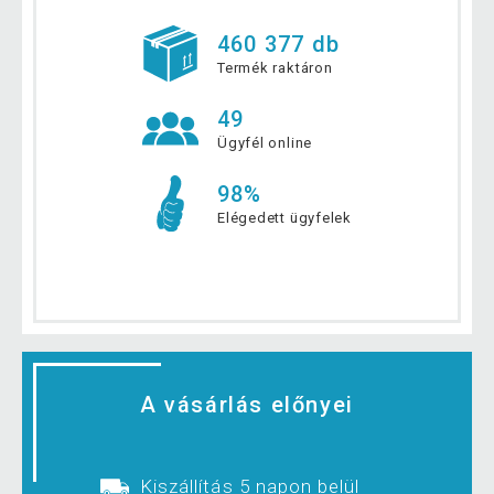
460 377 db
Termék raktáron
49
Ügyfél online
98%
Elégedett ügyfelek
A vásárlás előnyei
Kiszállítás 5 napon belül