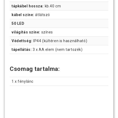
tápkábel hossza:
kb.40 cm
kábel színe:
átlátszó
50 LED
világítás színe:
színes
Védettség:
IP44 (kültéren is használható)
tápellátás:
3 x AA elem (nem tartozék)
Csomag tartalma:
1 x fénylánc