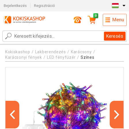
Bejelentkezés
Regisztráció
0
Menu
Keresés
Kokiskashop
Lakberendezés
Karácsony
Karácsonyi fények
LED fényfüzér
Színes