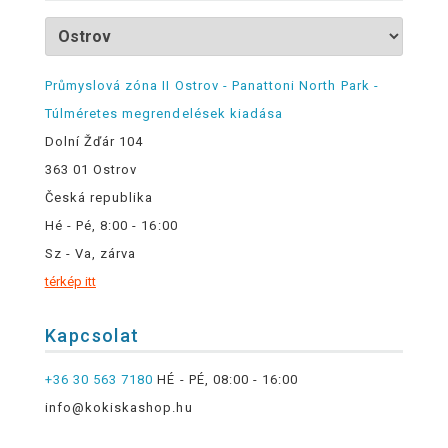
Průmyslová zóna II Ostrov - Panattoni North Park -
Túlméretes megrendelések kiadása
Dolní Žďár 104
363 01 Ostrov
Česká republika
Hé - Pé, 8:00 - 16:00
Sz - Va, zárva
térkép itt
Kapcsolat
+36 30 563 7180
HÉ - PÉ, 08:00 - 16:00
info@kokiskashop.hu