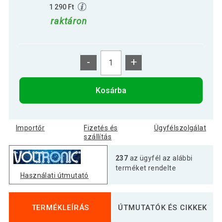
1 290 Ft
raktáron
-
+
Kosárba
Importőr
Fizetés és
Ügyfélszolgálat
szállítás
237
az ügyfél az alábbi
terméket rendelte
Használati útmutató
TERMÉKLEÍRÁS
ÚTMUTATÓK ÉS CIKKEK