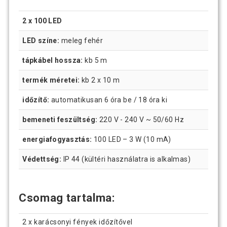
2 x 100 LED
LED színe:
meleg fehér
tápkábel hossza:
kb 5 m
termék méretei:
kb 2 x 10 m
időzítő:
automatikusan 6 óra be / 18 óra ki
bemeneti feszültség:
220 V - 240 V ~ 50/60 Hz
energiafogyasztás:
100 LED – 3 W (10 mA)
Védettség:
IP 44 (kültéri használatra is alkalmas)
Csomag tartalma:
2 x karácsonyi fények időzítővel