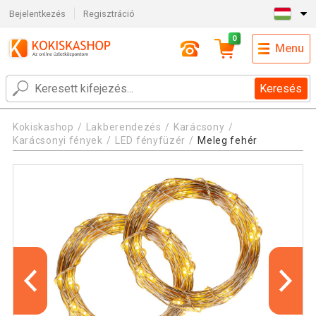
Bejelentkezés
Regisztráció
0
Menu
Keresés
Kokiskashop
Lakberendezés
Karácsony
Karácsonyi fények
LED fényfüzér
Meleg fehér