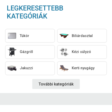
LEGKERESETTEBB
KATEGÓRIÁK
Tükör
Biliárdasztal
Gázgrill
Kézi súlyzó
Jakuzzi
Kerti nyugágy
További kategóriák