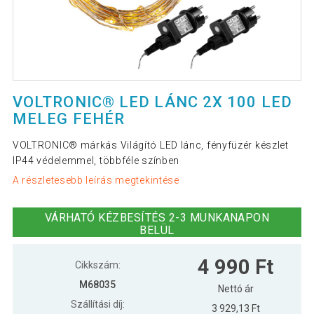
VOLTRONIC® LED LÁNC 2X 100 LED
MELEG FEHÉR
VOLTRONIC® márkás Világító LED lánc, fényfüzér készlet
IP44 védelemmel, többféle színben
A részletesebb leírás megtekintése
VÁRHATÓ KÉZBESÍTÉS 2-3 MUNKANAPON
BELÜL
4 990 Ft
Cikkszám:
M68035
Nettó ár
Szállítási díj:
3 929,13 Ft