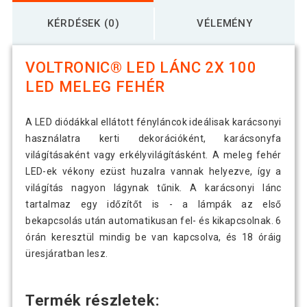
KÉRDÉSEK (0)
VÉLEMÉNY
VOLTRONIC® LED LÁNC 2X 100
LED MELEG FEHÉR
A LED diódákkal ellátott fényláncok ideálisak karácsonyi
használatra kerti dekorációként, karácsonyfa
világításaként vagy erkélyvilágításként. A meleg fehér
LED-ek vékony ezüst huzalra vannak helyezve, így a
világítás nagyon lágynak tűnik. A karácsonyi lánc
tartalmaz egy időzítőt is - a lámpák az első
bekapcsolás után automatikusan fel- és kikapcsolnak. 6
órán keresztül mindig be van kapcsolva, és 18 óráig
üresjáratban lesz.
Termék részletek: