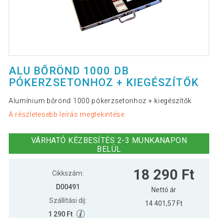
ALU BŐRÖND 1000 DB
PÓKERZSETONHOZ + KIEGÉSZÍTŐK
Alumínium bőrönd 1000 pókerzsetonhoz + kiegészítők
A részletesebb leírás megtekintése
VÁRHATÓ KÉZBESÍTÉS 2-3 MUNKANAPON
BELÜL
18 290 Ft
Cikkszám:
D00491
Nettó ár
Szállítási díj:
14 401,57 Ft
1 290 Ft