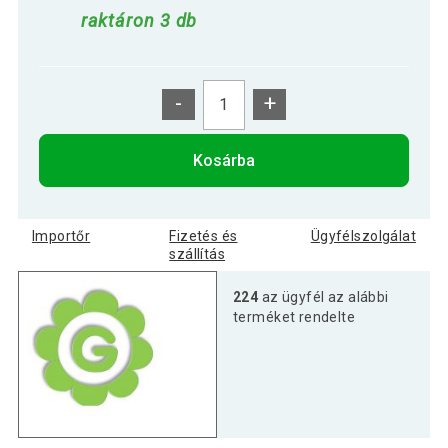
raktáron 3 db
-
+
Kosárba
Importőr
Fizetés és
Ügyfélszolgálat
szállítás
224
az ügyfél az alábbi
terméket rendelte