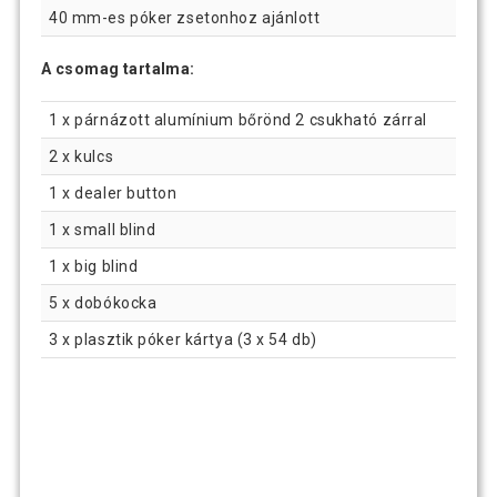
40 mm-es póker zsetonhoz ajánlott
A csomag tartalma:
1 x párnázott alumínium bőrönd 2 csukható zárral
2 x kulcs
1 x dealer button
1 x small blind
1 x big blind
5 x dobókocka
3 x plasztik póker kártya (3 x 54 db)