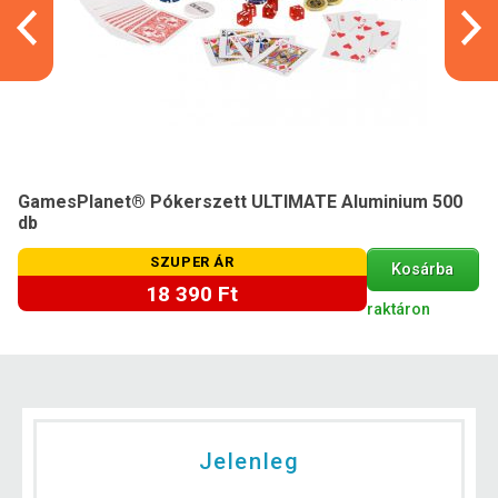
GamesPlanet® Pókerszett ULTIMATE Aluminium 500
db
SZUPER ÁR
Kosárba
18 390 Ft
raktáron
Jelenleg