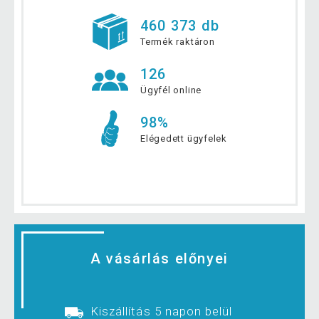
460 373 db
Termék raktáron
126
Ügyfél online
98%
Elégedett ügyfelek
A vásárlás előnyei
Kiszállítás 5 napon belül