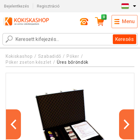
Bejelentkezés
Regisztráció
0
Menu
Keresés
Kokiskashop
Szabadidő
Póker
Póker zseton készlet
Üres bőröndök