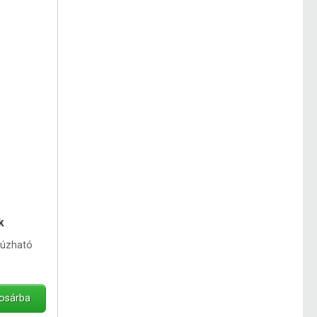
k
húzható
osárba