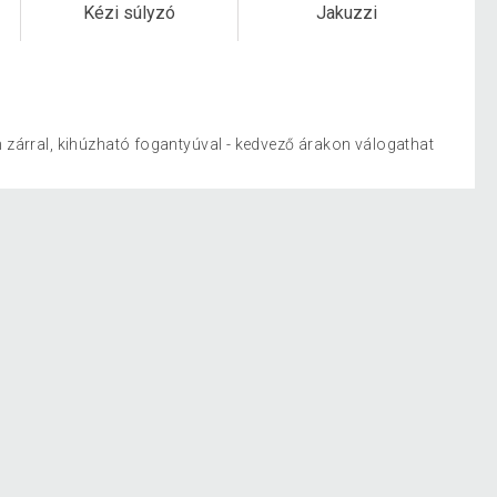
Kézi súlyzó
Jakuzzi
zárral, kihúzható fogantyúval - kedvező árakon válogathat