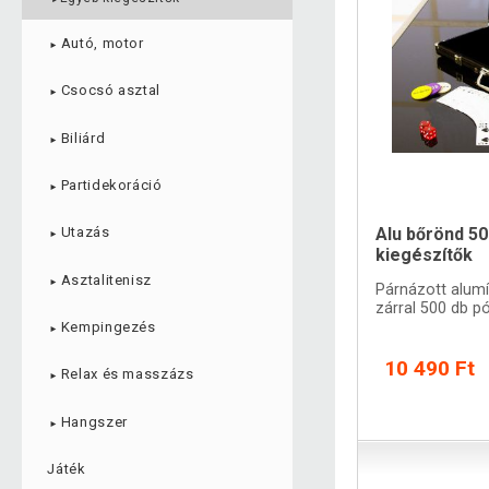
Autó, motor
►
Csocsó asztal
►
Biliárd
►
Partidekoráció
►
Utazás
Alu bőrönd 5
►
kiegészítők
Asztalitenisz
►
Párnázott alum
zárral 500 db p
Kempingezés
►
10 490 Ft
Relax és masszázs
►
Hangszer
►
Játék