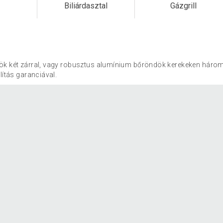
Biliárdasztal
Gázgrill
k két zárral, vagy robusztus alumínium bőröndök kerekeken három 
lítás garanciával.