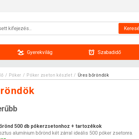
Keres
Gyerekvilág
Szabadidő
dő
Póker
Póker zseton készlet
Üres bőröndök
őröndök
erűbb
bőrönd 500 db pókerzsetonhoz + tartozékok
ztus alumínium bőrönd két zárral ideális 500 póker zsetonra.