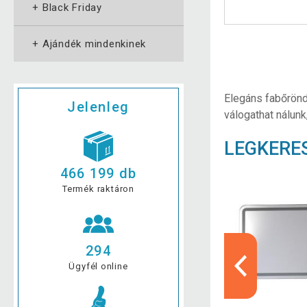
+
Black Friday
+
Ajándék mindenkinek
Elegáns fabőrönd
Jelenleg
válogathat nálunk
LEGKERE
466 199 db
Termék raktáron
294
Ügyfél online