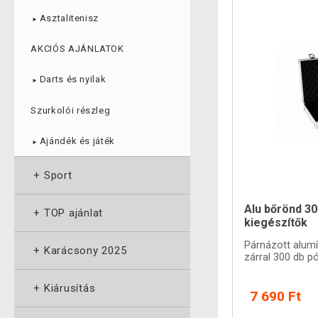
Asztalitenisz
►
AKCIÓS AJÁNLATOK
Darts és nyilak
►
Szurkolói részleg
Ajándék és játék
►
+
Sport
Alu bőrönd 3
+
TOP ajánlat
kiegészítők
Párnázott alum
+
Karácsony 2025
zárral 300 db p
+
Kiárusítás
7 690 Ft