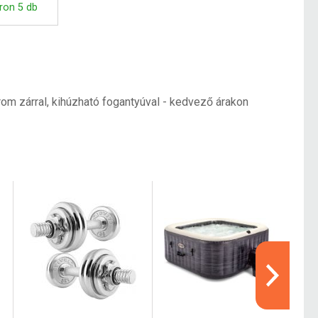
ron 5 db
om zárral, kihúzható fogantyúval - kedvező árakon