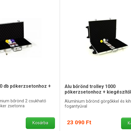
00 db pókerzsetonhoz +
Alu bőrönd trolley 1000
pókerzsetonhoz + kiegészítő
ínium bőrönd 2 csukható
Alumínium bőrönd görgőkkel és ki
óker zsetonra
fogantyúval
23 090 Ft
Kosárba
K