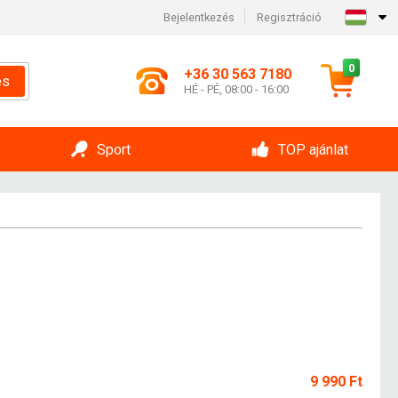
Bejelentkezés
Regisztráció
0
+36 30 563 7180
és
HÉ - PÉ, 08:00 - 16:00
Sport
TOP ajánlat
9 990 Ft