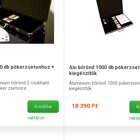
00 db pókerzsetonhoz +
Alu bőrönd 1000 db pókerzse
kiegészítők
ínium bőrönd 2 csukható
Alumínium bőrönd 1000 pókerzse
óker zsetonra
kiegészítők
18 290 Ft
Kosárba
K
raktáron
raktá