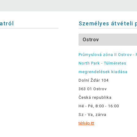
latról
Személyes átvételi 
Průmyslová zóna II Ostrov - 
North Park - Túlméretes
megrendelések kiadása
Dolní Žďár 104
363 01 Ostrov
Česká republika
Hé - Pé, 8:00 - 16:00
Sz - Va, zárva
térkép itt