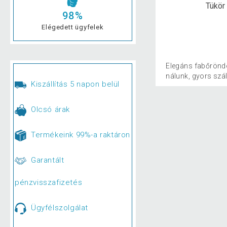
inti játékok
Kemping, turisztika
Tükör
98%
Elégedett ügyfelek
Elegáns fabőröndö
nálunk, gyors szál
Kiszállítás 5 napon belül
Olcsó árak
Termékeink 99%-a raktáron
Garantált
pénzvisszafizetés
Ügyfélszolgálat