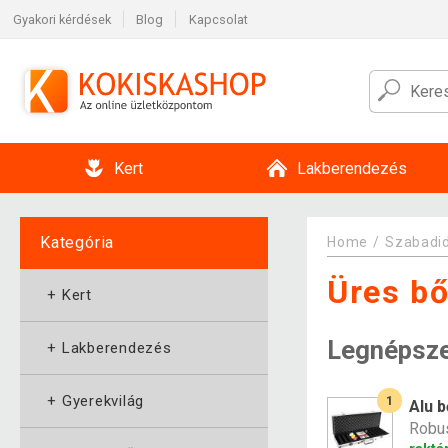
Gyakori kérdések
Blog
Kapcsolat
Kert
Lakberendezés
Kategória
Home
Szabadi
Üres b
+
Kert
Legnépsz
+
Lakberendezés
+
Gyerekvilág
1
Alu 
Robus