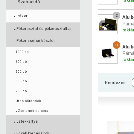
raktá
-
Szabadidő
2
Póker
Alu 
▼
Párná
Pókerasztal és pókerasztallap
raktá
►
Póker zseton készlet
▼
3
Alu 
1000 db
Párná
raktá
600 db
500 db
300 db
Rendezés:
200 db
Üres bőröndök
Zsetonok darabra
►
Játékkártya
►
Egyéb kiegészítők
►