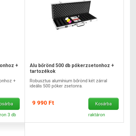
tonhoz +
Alu bőrönd 500 db pókerzsetonhoz +
tartozékok
tonhoz +
Robusztus alumínium bőrönd két zárral
ideális 500 póker zsetonra.
9 990 Ft
osárba
Kosárba
ron 3 db
raktáron