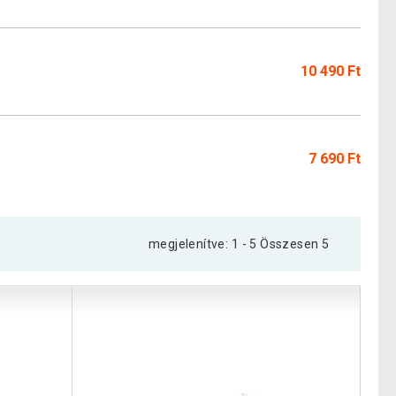
10 490 Ft
7 690 Ft
megjelenítve: 1 - 5 Összesen 5