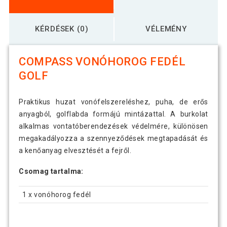
KÉRDÉSEK (0)
VÉLEMÉNY
COMPASS VONÓHOROG FEDÉL
GOLF
Praktikus huzat vonófelszereléshez, puha, de erős
anyagból, golflabda formájú mintázattal. A burkolat
alkalmas vontatóberendezések védelmére, különösen
megakadályozza a szennyeződések megtapadását és
a kenőanyag elvesztését a fejről.
Csomag tartalma:
1 x vonóhorog fedél