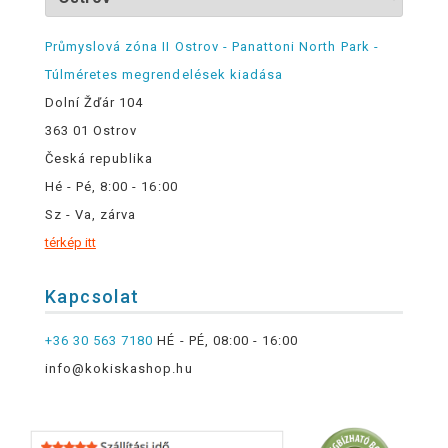
Průmyslová zóna II Ostrov - Panattoni North Park -
Túlméretes megrendelések kiadása
Dolní Žďár 104
363 01 Ostrov
Česká republika
Hé - Pé, 8:00 - 16:00
Sz - Va, zárva
térkép itt
Kapcsolat
+36 30 563 7180
HÉ - PÉ, 08:00 - 16:00
info@kokiskashop.hu