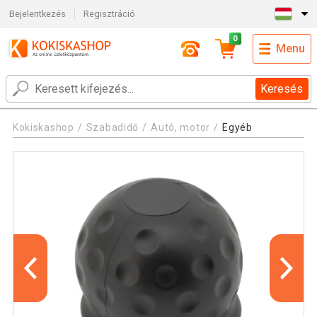
Bejelentkezés
Regisztráció
0
Menu
Keresés
Kokiskashop
Szabadidő
Autó, motor
Egyéb