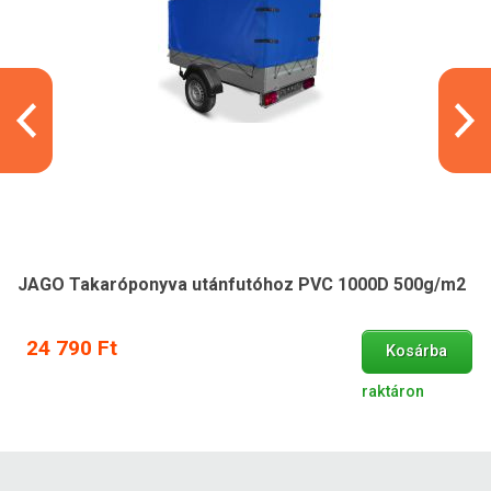
JAGO Takaróponyva utánfutóhoz PVC 1000D 500g/m2
24 790 Ft
Kosárba
raktáron