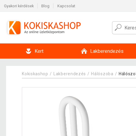
Gyakori kérdések
Blog
Kapcsolat
Kert
Lakberendezés
Kokiskashop
Lakberendezés
Hálószoba
Hálószo