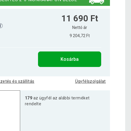
11 690 Ft
Nettó ár
9 204,72 Ft
Kosárba
izetés és szállítás
Ügyfélszolgálat
179
az ügyfél az alábbi terméket
rendelte