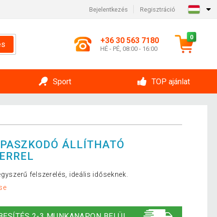
Bejelentkezés
Regisztráció
0
+36 30 563 7180
és
HÉ - PÉ, 08:00 - 16:00
Sport
TOP ajánlat
APASZKODÓ ÁLLÍTHATÓ
DERREL
gyszerű felszerelés, ideális időseknek.
se
BESÍTÉS 2-3 MUNKANAPON BELÜL