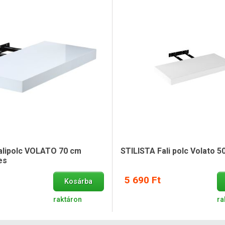
alipolc VOLATO 70 cm
STILISTA Fali polc Volato 5
es
5 690 Ft
Kosárba
raktáron
ra