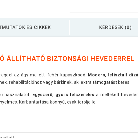
TMUTATÓK ÉS CIKKEK
KÉRDÉSEK (0)
Ó ÁLLÍTHATÓ BIZTONSÁGI HEVEDERREL
eggel az ágy melletti fehér kapaszkodó.
Modern, letisztult dizá
ek, rehabilitációhoz vagy bárkinek, aki extra támogatást keres.
vú használatot.
Egyszerű, gyors felszerelés
a mellékelt hevederr
nyelmes. Karbantartása könnyű, csak törölje le.
ellett.