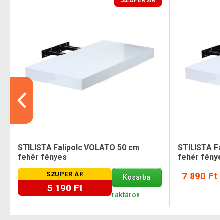
SZUPER ÁR
e
STILISTA Falipolc VOLATO 50 cm
STILISTA F
fehér fényes
fehér fény
SZUPER ÁR
7 890 Ft
Kosárba
5 190 Ft
raktáron