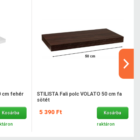
0 cm fehér
STILISTA Fali polc VOLATO 50 cm fa
sötét
5 390 Ft
Kosárba
Kosárba
ktáron
raktáron