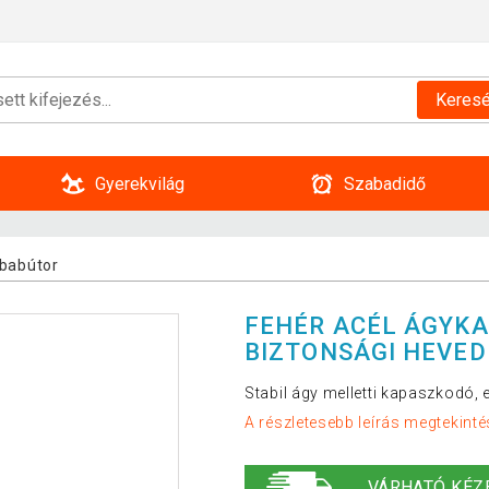
Keres
Gyerekvilág
Szabadidő
babútor
FEHÉR ACÉL ÁGYK
BIZTONSÁGI HEVE
Stabil ágy melletti kapaszkodó, e
A részletesebb leírás megtekinté
VÁRHATÓ KÉZ