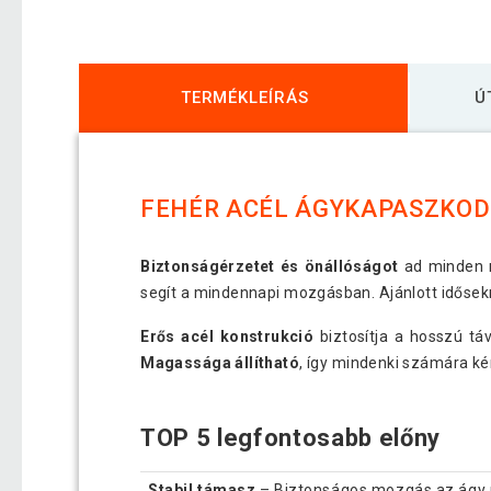
TERMÉKLEÍRÁS
Ú
FEHÉR ACÉL ÁGYKAPASZKOD
Biztonságérzetet és önállóságot
ad minden r
segít a mindennapi mozgásban. Ajánlott idősekn
Erős acél konstrukció
biztosítja a hosszú tá
Magassága állítható
, így mindenki számára ké
TOP 5 legfontosabb előny
Stabil támasz
– Biztonságos mozgás az ágy m