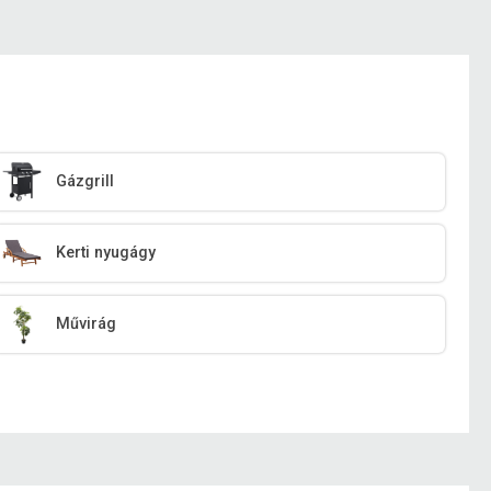
Gázgrill
Kerti nyugágy
Művirág