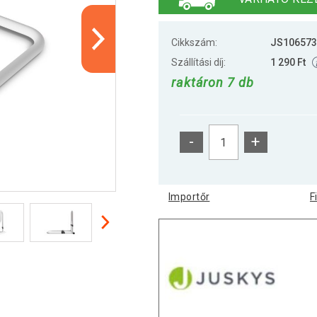
Cikkszám:
JS106573
Szállítási díj:
1 290 Ft
raktáron 7 db
-
+
Importőr
F