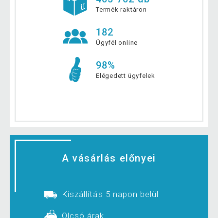
Termék raktáron
182
Ügyfél online
98%
Elégedett ügyfelek
A vásárlás előnyei
Kiszállítás 5 napon belül
Olcsó árak