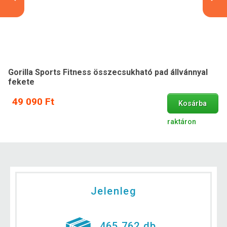
Gorilla Sports Fitness összecsukható pad állvánnyal
fekete
49 090 Ft
Kosárba
raktáron
Jelenleg
465 762 db