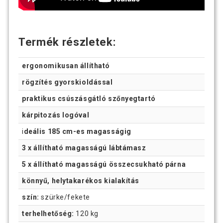
Termék részletek:
ergonomikusan állítható
rögzítés gyorskioldással
praktikus csúszásgátló szőnyegtartó
kárpitozás logóval
i
deális 185 cm-es magasságig
3 x állítható magasságú lábtámasz
5 x állítható magasságú összecsukható párna
könnyű, helytakarékos kialakítás
szín:
szürke/fekete
terhelhetőség:
120 kg