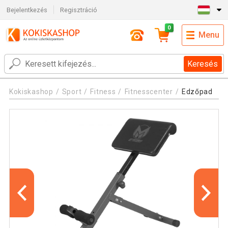
Bejelentkezés
Regisztráció
0
Menu
Keresés
Kokiskashop
Sport
Fitness
Fitnesscenter
Edzőpad