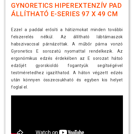
GYNORETICS HIPEREXTENZÍV PAD
ÁLLÍTHATÓ E-SERIES 97 X 49 CM
Ezzel a paddal erősíti a hátizmokat minden további
felszerelés nélkül. Az állítható lábtámaszok
habszivaccsal párnázottak. A műbőr párna vonzó
Gyronetics E sorozatú nyomattal rendelkezik. Az
ergonómikus edzés érdekében az E sorozat hátsó
edzőjét gyorskioldó fogantyúk segítségével
testméretedhez igazíthatod. A háton végzett edzés
után könnyen összecsukható és egyben kis helyet
foglal el.