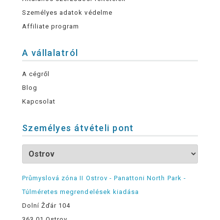
Személyes adatok védelme
Affiliate program
A vállalatról
A cégről
Blog
Kapcsolat
Személyes átvételi pont
Průmyslová zóna II Ostrov - Panattoni North Park -
Túlméretes megrendelések kiadása
Dolní Žďár 104
363 01 Ostrov