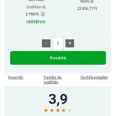
Nettó ár
Szállítási díj:
22 826,77 Ft
2 790 Ft
raktáron
-
+
Kosárba
Importőr
Fizetés és
Ügyfélszolgálat
szállítás
3,9