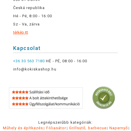
Česká republika
Hé - Pé, 8:00 - 16:00
Sz - Va, zárva
térkép itt
Kapcsolat
+36 30 563 7180
HÉ - PÉ, 08:00 - 16:00
info@kokiskashop.hu
Legnépszerűbb kategóriák:
Műhely és építkezés
Fóliasátor
Grillsütő, barbecue
Napernyő