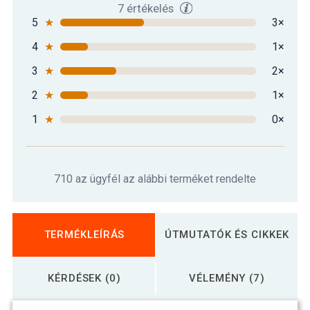
7 értékelés
5
★
3×
4
★
1×
3
★
2×
2
★
1×
1
★
0×
710 az ügyfél az alábbi terméket rendelte
TERMÉKLEÍRÁS
ÚTMUTATÓK ÉS CIKKEK
KÉRDÉSEK (0)
VÉLEMÉNY (7)