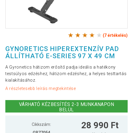
(7 értékelés)
GYNORETICS HIPEREXTENZÍV PAD
ÁLLÍTHATÓ E-SERIES 97 X 49 CM
A Gyronetics hátizom erősítő padja ideális a hatékony
testsúlyos edzéshez, hátizom edzéshez, a helyes testtartás
kialakításához.
A részletesebb leírás megtekintése
VÁRHATÓ KÉZBESÍTÉS 2-3 MUNKANAPON
BELÜL
28 990 Ft
Cikkszám:
GR77054