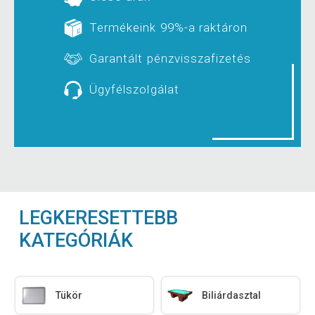
Termékeink 99%-a raktáron
Garantált pénzvisszafizetés
Ügyfélszolgálat
LEGKERESETTEBB
KATEGÓRIÁK
Tükör
Biliárdasztal