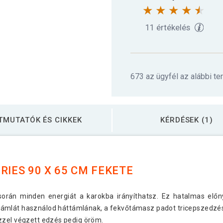
11 értékelés
673 az ügyfél az alábbi te
TMUTATÓK ÉS CIKKEK
KÉRDÉSEK (1)
RIES 90 X 65 CM FEKETE
során minden energiát a karokba irányíthatsz. Ez hatalmas elő
háttámlát használod háttámlának, a fekvőtámasz padot tricepszedzés
zzel végzett edzés pedig öröm.