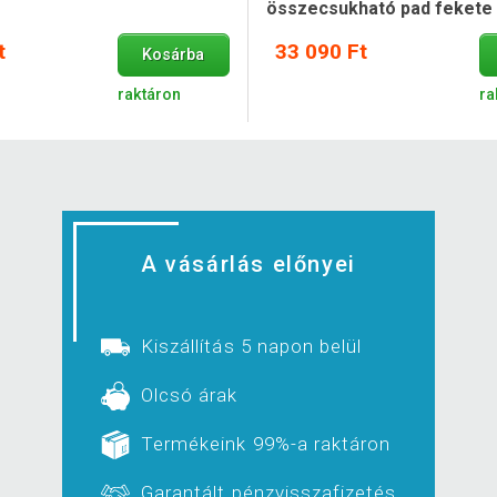
összecsukható pad fekete
t
33 090 Ft
Kosárba
raktáron
ra
A vásárlás előnyei
Kiszállítás 5 napon belül
Olcsó árak
Termékeink 99%-a raktáron
Garantált pénzvisszafizetés