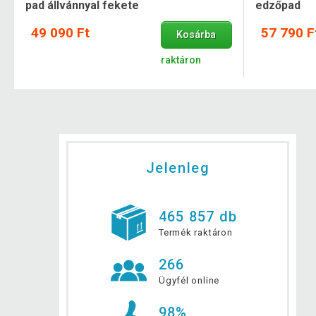
pad állvánnyal fekete
edzőpad
49 090 Ft
57 790 F
Kosárba
raktáron
Jelenleg
465 857 db
Termék raktáron
266
Ügyfél online
98%