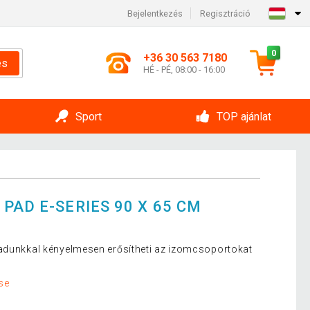
Bejelentkezés
Regisztráció
0
+36 30 563 7180
és
HÉ - PÉ, 08:00 - 16:00
Sport
TOP ajánlat
PAD E-SERIES 90 X 65 CM
padunkkal kényelmesen erősítheti az izomcsoportokat
se