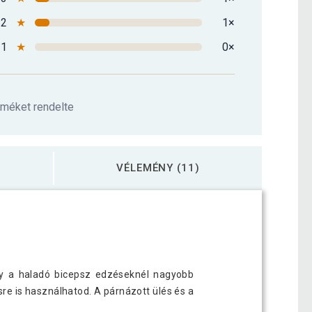
2
★
1×
1
★
0×
rméket rendelte
VÉLEMÉNY (11)
ny a haladó bicepsz edzéseknél nagyobb
re is használhatod. A párnázott ülés és a