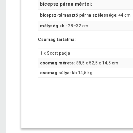
bicepsz párna mértei:
bicepsz-támasztó párna szélessége
: 44 cm
mélység kb.:
28–32 cm
Csomag tartalma:
1 x Scott padja
csomag mérete:
88,5 x 52,5 x 14,5 cm
csomag súlya:
kb 14,5 kg