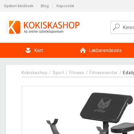
Gyakori kérdések
Blog
Kapcsolat
Kert
Lakberendezés
Kokiskashop
Sport
Fitness
Fitnesscenter
Edző