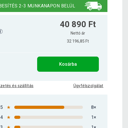
BESÍTÉS 2-3 MUNKANAPON BELÜL
40 890 Ft
Nettó ár
32 196,85 Ft
Kosárba
izetés és szállítás
Ügyfélszolgálat
5
★
8×
4
★
1×
3
★
1×