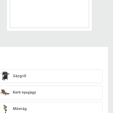
Gázgrill
Kerti nyugágy
Művirág