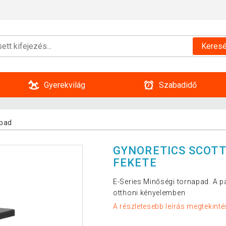
Keres
Gyerekvilág
Szabadidő
pad
GYNORETICS SCOTT 
FEKETE
E-Series Minőségi tornapad. A 
otthoni kényelemben
A részletesebb leírás megtekinté