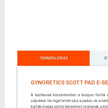
TERMÉKLEÍRÁS
Ú
GYNORETICS SCOTT PAD E-SE
A lazításnak köszönhetően a bicepsz fürtök 
súlyokkal. Ha fejjel lefelé ülsz a padon, és a 
karfák magas szintű kényelmet nyújtanak, a ké