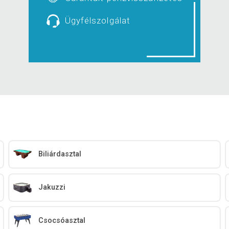
Ügyfélszolgálat
Biliárdasztal
Jakuzzi
Csocsóasztal