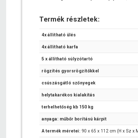
Termék részletek:
4x állítható ülés
4x állítható karfa
5 x állítható súlyzótartó
rögzítés gyorsrögzítőkkel
csúszásgátló szőnyegek
helytakarékos kialakítás
terhelhetőség kb 150 kg
anyaga: műbőr borítású kárpit
A termék méretei:
90 x 65 x 112 cm (H x Sz x 