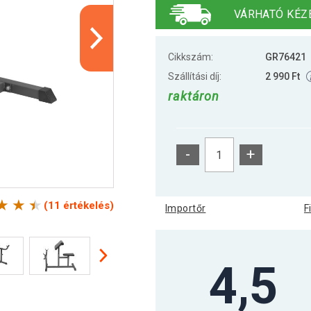
VÁRHATÓ KÉZ
Cikkszám:
GR76421
Szállítási díj:
2 990 Ft
raktáron
-
+
(11 értékelés)
Importőr
F
4,5