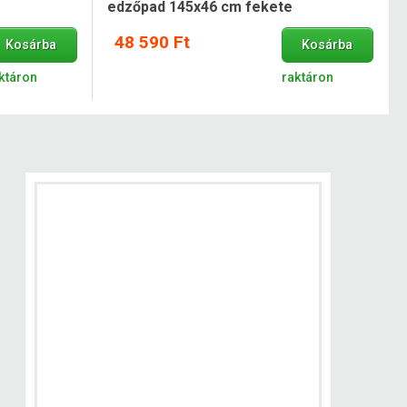
edzőpad 145x46 cm fekete
48 590 Ft
Kosárba
Kosárba
ktáron
raktáron