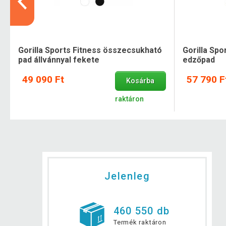
Gorilla Sports Fitness összecsukható
Gorilla Spor
pad állvánnyal fekete
edzőpad
49 090 Ft
57 790 F
Kosárba
raktáron
Jelenleg
460 550 db
Termék raktáron