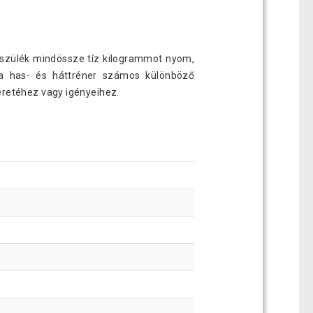
észülék mindössze tíz kilogrammot nyom,
 a has- és háttréner számos különböző
éretéhez vagy igényeihez.