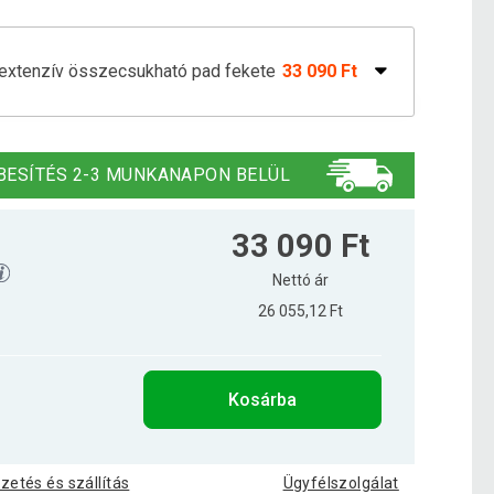
rextenzív összecsukható pad fekete
33 090 Ft
rintenzív összecsukható pad 100 x 49 cm
31 290 Ft
BESÍTÉS 2-3 MUNKANAPON BELÜL
33 090 Ft
Nettó ár
26 055,12 Ft
Kosárba
izetés és szállítás
Ügyfélszolgálat