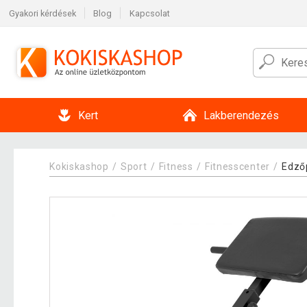
Gyakori kérdések
Blog
Kapcsolat
Kert
Lakberendezés
Kokiskashop
Sport
Fitness
Fitnesscenter
Edző