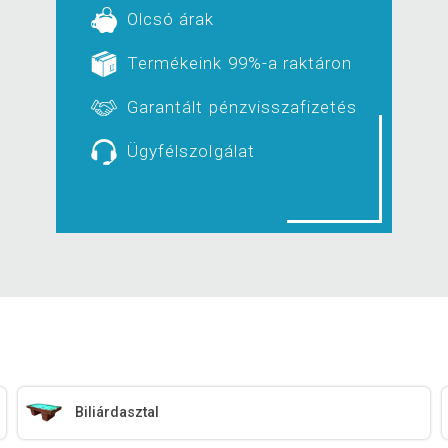
Olcsó árak
Termékeink 99%-a raktáron
Garantált pénzvisszafizetés
Ügyfélszolgálat
Biliárdasztal