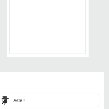
Gázgrill