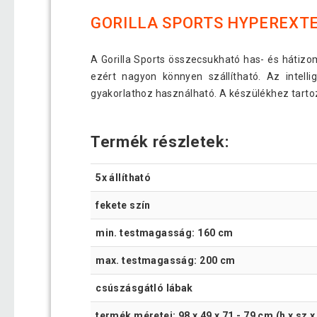
GORILLA SPORTS HYPEREXT
A Gorilla Sports összecsukható has- és hátiz
ezért nagyon könnyen szállítható. Az intel
gyakorlathoz használható. A készülékhez tarto
Termék részletek:
5x állítható
fekete szín
min. testmagasság: 160 cm
max. testmagasság: 200 cm
csúszásgátló lábak
termék méretei: 98 x 49 x 71 - 79 cm (h x sz 