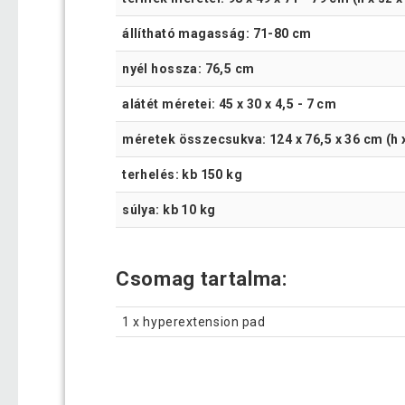
állítható magasság: 71-80 cm
nyél hossza: 76,5 cm
alátét méretei: 45 x 30 x 4,5 - 7 cm
méretek összecsukva: 124 x 76,5 x 36 cm (h 
terhelés: kb 150 kg
súlya: kb 10 kg
Csomag tartalma:
1 x hyperextension pad