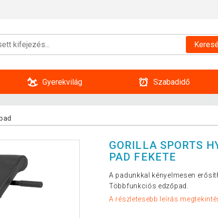
Keres
Gyerekvilág
Szabadidő
pad
GORILLA SPORTS 
PAD FEKETE
A padunkkal kényelmesen erősít
Többfunkciós edzőpad.
A részletesebb leírás megtekinté