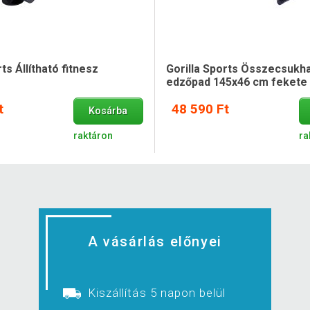
ts Állítható fitnesz
Gorilla Sports Összecsukh
edzőpad 145x46 cm fekete
t
48 590 Ft
Kosárba
raktáron
ra
A vásárlás előnyei
Kiszállítás 5 napon belül