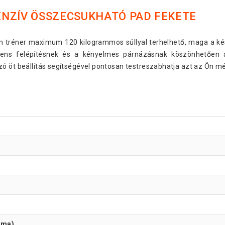
ENZÍV ÖSSZECSUKHATÓ PAD FEKETE
om tréner maximum 120 kilogrammos súllyal terhelhető, maga a k
ligens felépítésnek és a kényelmes párnázásnak köszönhetően
zó öt beállítás segítségével pontosan testreszabhatja azt az Ön m
x ma)