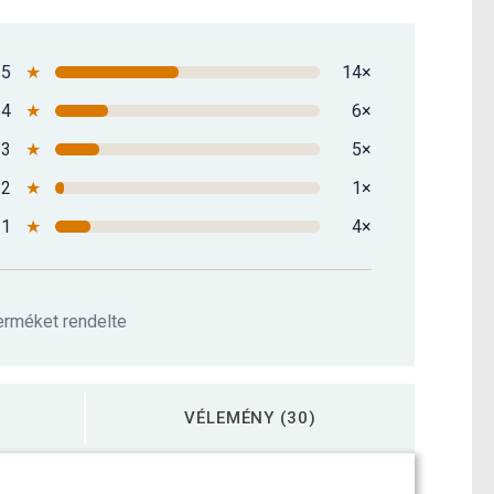
5
★
14×
4
★
6×
3
★
5×
2
★
1×
1
★
4×
terméket rendelte
VÉLEMÉNY (30)