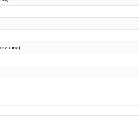
x sz x ma)