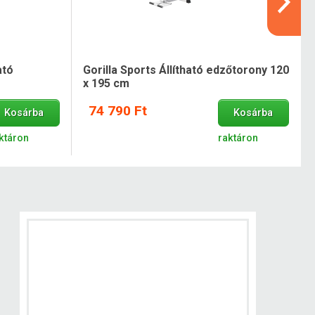
ató
Gorilla Sports Állítható edzőtorony 120
x 195 cm
74 790 Ft
Kosárba
Kosárba
ktáron
raktáron