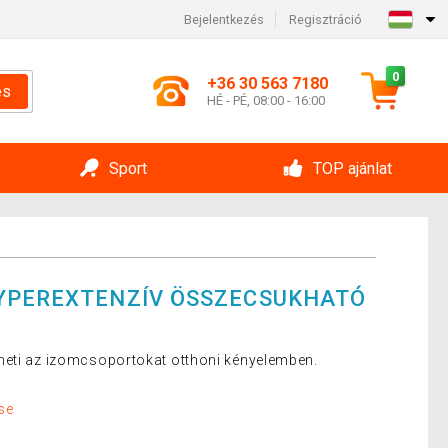
Bejelentkezés
Regisztráció
0
+36 30 563 7180
és
HÉ - PÉ, 08:00 - 16:00
Sport
TOP ajánlat
HYPEREXTENZÍV ÖSSZECSUKHATÓ
heti az izomcsoportokat otthoni kényelemben.
se