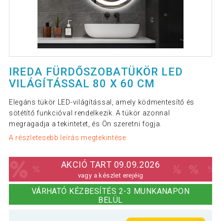
IREDA FÜRDŐSZOBATÜKÖR LED
VILÁGÍTÁSSAL 80 X 60 CM
Elegáns tükör LED-világítással, amely ködmentesítő és
sötétítő funkcióval rendelkezik. A tükör azonnal
megragadja a tekintetet, és Ön szeretni fogja.
A részletesebb leírás megtekintése
AKCIÓ TART 09.09.2026
vagy a készlet erejéig
VÁRHATÓ KÉZBESÍTÉS 2-3 MUNKANAPON
BELÜL