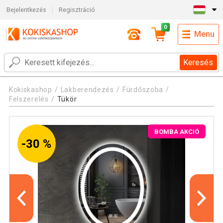
Bejelentkezés
Regisztráció
0
Menu
Keresés
Kokiskashop
Lakberendezés
Fürdőszoba
Felszerelés
Tükör
BOMBA AKCIÓ
-30 %