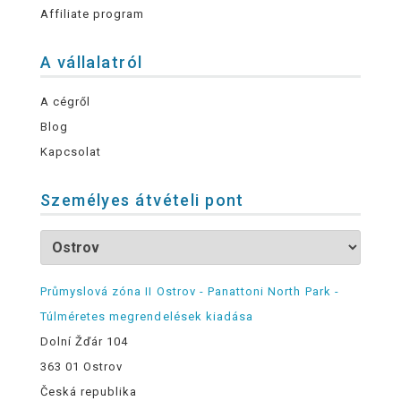
Affiliate program
A vállalatról
A cégről
Blog
Kapcsolat
Személyes átvételi pont
Průmyslová zóna II Ostrov - Panattoni North Park -
Túlméretes megrendelések kiadása
Dolní Žďár 104
363 01 Ostrov
Česká republika