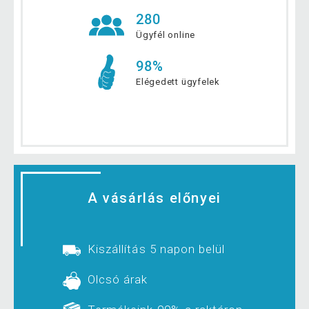
280
Ügyfél online
98%
Elégedett ügyfelek
A vásárlás előnyei
Kiszállítás 5 napon belül
Olcsó árak