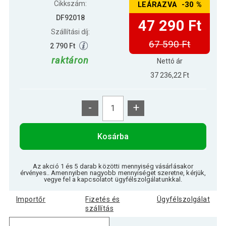
Cikkszám:
LEÁRAZVA -30 %
DF92018
47 290 Ft
Szállítási díj:
67 590 Ft
2 790 Ft
raktáron
Nettó ár
37 236,22 Ft
-
+
Kosárba
Az akció 1 és 5 darab közötti mennyiség vásárlásakor
érvényes.. Amennyiben nagyobb mennyiséget szeretne, kérjük,
vegye fel a kapcsolatot ügyfélszolgálatunkkal.
Importőr
Fizetés és
Ügyfélszolgálat
szállítás