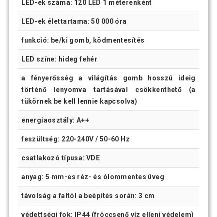
LED-ek száma: 120 LED 1 méterenként
LED-ek élettartama: 50 000 óra
funkció: be/ki gomb, ködmentesítés
LED színe: hideg fehér
a fényerősség a világítás gomb hosszú ideig
történő lenyomva tartásával csökkenthető (a
tükörnek be kell lennie kapcsolva)
energiaosztály: A++
feszültség: 220-240V / 50-60 Hz
csatlakozó típusa: VDE
anyag: 5 mm-es réz- és ólommentes üveg
távolság a faltól a beépítés során: 3 cm
védettségi fok: IP44 (fröccsenő víz elleni védelem)