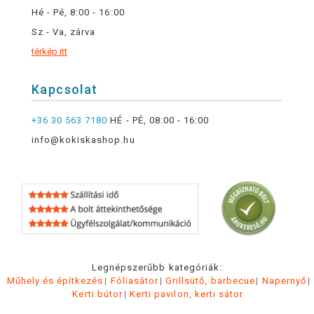
Hé - Pé, 8:00 - 16:00
Sz - Va, zárva
térkép itt
Kapcsolat
+36 30 563 7180
HÉ - PÉ, 08:00 - 16:00
info@kokiskashop.hu
Legnépszerűbb kategóriák:
Műhely és építkezés
Fóliasátor
Grillsütő, barbecue
Napernyő
Kerti bútor
Kerti pavilon, kerti sátor