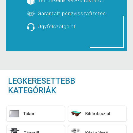
Termékeink 99%-a raktáron
Garantált pénzvisszafizetés
Ügyfélszolgálat
LEGKERESETTEBB
KATEGÓRIÁK
Tükör
Biliárdasztal