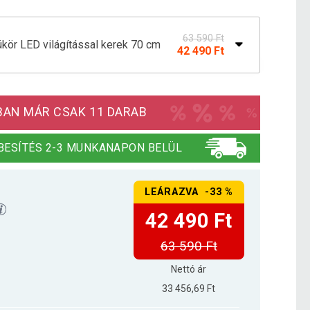
63 590 Ft
ör LED világítással kerek 70 cm
42 490 Ft
ör LED világítással kerek 60 cm
59 090 Ft
BAN MÁR CSAK 11 DARAB
BESÍTÉS 2-3 MUNKANAPON BELÜL
LEÁRAZVA -33 %
42 490 Ft
63 590 Ft
Nettó ár
33 456,69 Ft