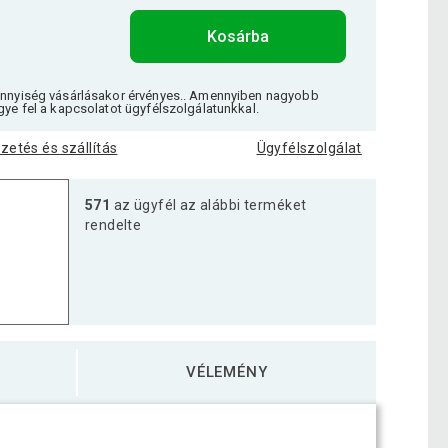
Kosárba
ennyiség vásárlásakor érvényes.. Amennyiben nagyobb
gye fel a kapcsolatot ügyfélszolgálatunkkal.
izetés és szállítás
Ügyfélszolgálat
571
az ügyfél az alábbi terméket
rendelte
VÉLEMÉNY