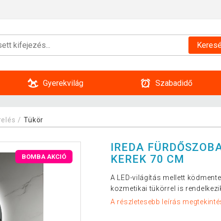
Keres
Gyerekvilág
Szabadidő
relés
Tükör
IREDA FÜRDŐSZOBA
KEREK 70 CM
BOMBA AKCIÓ
A LED-világítás mellett ködmentes
kozmetikai tükörrel is rendelkezi
A részletesebb leírás megtekinté