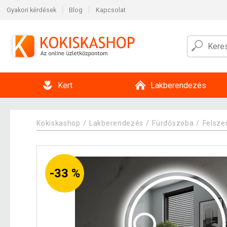
Gyakori kérdések
Blog
Kapcsolat
Kert
Lakberendezés
Kokiskashop
Lakberendezés
Fürdőszoba
Felsze
-33 %