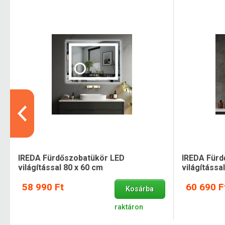
IREDA Fürdőszobatükör LED
IREDA Fürd
világítással 80 x 60 cm
világítássa
58 990 Ft
60 690 F
Kosárba
raktáron