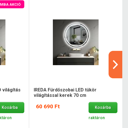
MBA AKCIÓ
világítás
IREDA Fürdőszobai LED tükör
világítással kerek 70 cm
60 690 Ft
Kosárba
Kosárba
ktáron
raktáron