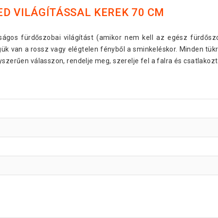
D VILÁGÍTÁSSAL KEREK 70 CM
aságos fürdőszobai világítást (amikor nem kell az egész fürdőszo
gük van a rossz vagy elégtelen fényből a sminkeléskor. Minden tük
yszerűen válasszon, rendelje meg, szerelje fel a falra és csatlakoz