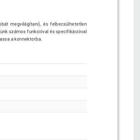
bát megvilágítani), és felbecsülhetetlen
rünk számos funkcióval és specifikációval
tassa a konnektorba.