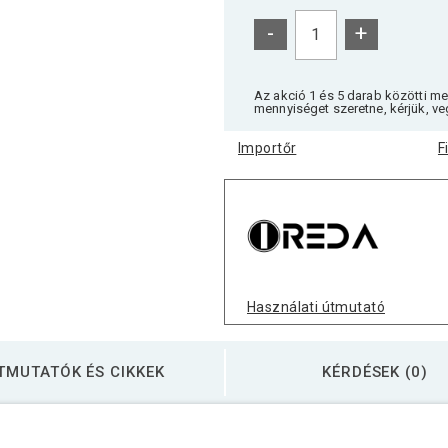
-
+
Az akció 1 és 5 darab közötti m
mennyiséget szeretne, kérjük, ve
Importőr
F
Használati útmutató
TMUTATÓK ÉS CIKKEK
KÉRDÉSEK (0)