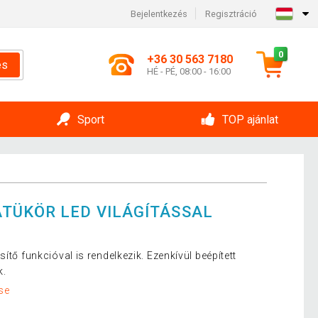
Bejelentkezés
Regisztráció
0
+36 30 563 7180
és
HÉ - PÉ, 08:00 - 16:00
Sport
TOP ajánlat
TÜKÖR LED VILÁGÍTÁSSAL
ítő funkcióval is rendelkezik. Ezenkívül beépített
k.
se