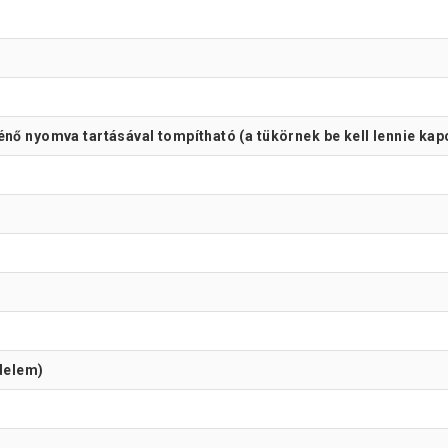
énő nyomva tartásával tompítható (a tükörnek be kell lennie kap
édelem)