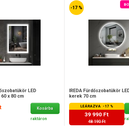
BO
-17 %
őszobatükör LED
IREDA Fürdőszobatükör LED 
l 60 x 80 cm
kerek 70 cm
t
LEÁRAZVA -17 %
Kosárba
39 990 Ft
raktáron
ra
48 190 Ft