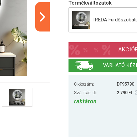
Termékváltozatok
IREDA Fürdőszobatük
IREDA Fürdőszobatük
AKCIÓ
VÁRHATÓ KÉZ
Cikkszám:
DF95790
Szállítási díj:
2 790 Ft
raktáron