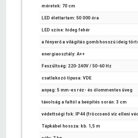
méretek: 70 cm
LED élettartam: 50 000 óra
LED színe: hideg fehér
a fényerő a világítás gomb hosszú ideig tört
energiaosztály: A++
Feszültség: 220-240V / 50-60 Hz
csatlakozó típusa: VDE
anyag: 5 mm-es réz- és ólommentes üveg
távolság a faltól a beépítés során: 3 cm
védettségi fok: IP44 (fröccsenő víz elleni v
Tápkábel hossza: kb. 1,5 m
súly: 7 kg