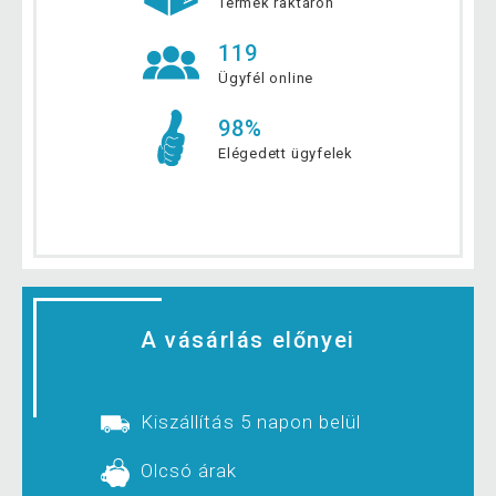
Termék raktáron
119
Ügyfél online
98%
Elégedett ügyfelek
A vásárlás előnyei
Kiszállítás 5 napon belül
Olcsó árak