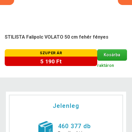
STILISTA Falipolc VOLATO 50 cm fehér fényes
SZUPER ÁR
Kosárba
5 190 Ft
raktáron
Jelenleg
460 377 db