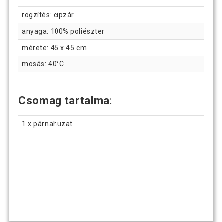
rögzítés: cipzár
anyaga: 100% poliészter
mérete: 45 x 45 cm
mosás: 40°C
Csomag tartalma:
1 x párnahuzat