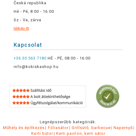
Česká republika
Hé - Pé, 8:00 - 16:00
Sz - Va, zárva
térkép itt
Kapcsolat
+36 30 563 7180
HÉ - PÉ, 08:00 - 16:00
info@kokiskashop.hu
Legnépszerűbb kategóriák:
Műhely és építkezés
Fóliasátor
Grillsütő, barbecue
Napernyő
Kerti bútor
Kerti pavilon, kerti sátor