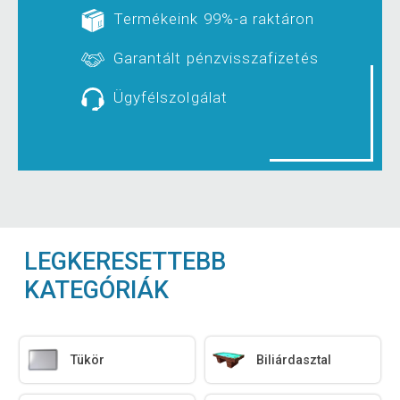
Termékeink 99%-a raktáron
Garantált pénzvisszafizetés
Ügyfélszolgálat
LEGKERESETTEBB
KATEGÓRIÁK
Tükör
Biliárdasztal