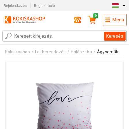
Bejelentkezés
Regisztráció
0
Menu
Keresés
Kokiskashop
Lakberendezés
Hálószoba
Ágyneműk