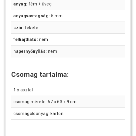
anyag:
fém + üveg
anyagvastagság:
5 mm
szín:
fekete
felhajtható:
nem
napernyőnyílás:
nem
Csomag tartalma:
1 x asztal
csomag mérete: 67 x 63 x 9 cm
csomagolóanyag: karton