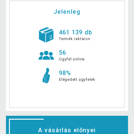
Jelenleg
461 139 db
Termék raktáron
56
Ügyfél online
98%
Elégedett ügyfelek
A vásárlás előnyei