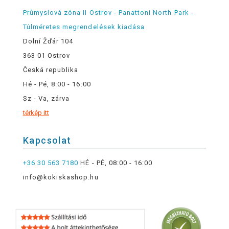
Průmyslová zóna II Ostrov - Panattoni North Park -
Túlméretes megrendelések kiadása
Dolní Žďár 104
363 01 Ostrov
Česká republika
Hé - Pé, 8:00 - 16:00
Sz - Va, zárva
térkép itt
Kapcsolat
+36 30 563 7180
HÉ - PÉ, 08:00 - 16:00
info@kokiskashop.hu