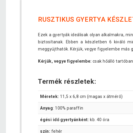
RUSZTIKUS GYERTYA KÉSZLET
Ezek a gyertyák ideálisak olyan alkalmakra, mi
biztosítanak. Ebben a készletben 6 kiváló mi
meggyújthatók. Kérjük, vegye figyelembe más gy
Kérjük, vegye figyelembe:
csak hőálló tartóban
Termék részletek:
Méretek:
11,5 x 6,8 cm (magas x átmérő)
Anyag
: 100% paraffin
égési idő gyertyánként:
kb. 40 óra
szín:
fehér