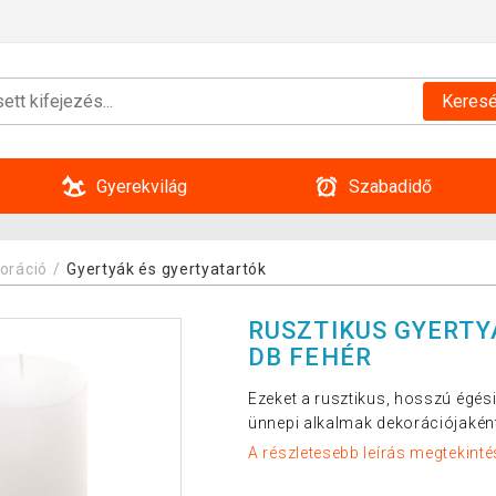
Keres
Gyerekvilág
Szabadidő
oráció
Gyertyák és gyertyatartók
RUSZTIKUS GYERTYA
DB FEHÉR
Ezeket a rusztikus, hosszú égési
ünnepi alkalmak dekorációjakén
A részletesebb leírás megtekinté