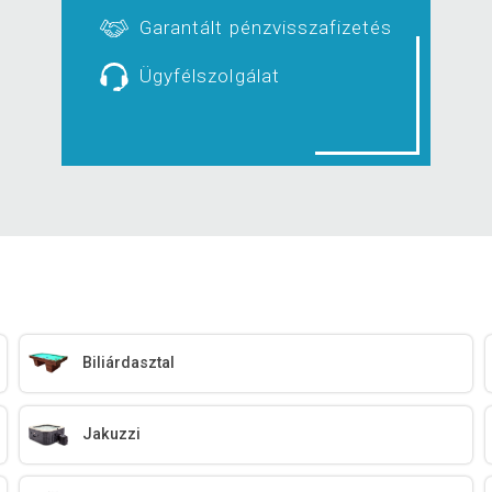
Garantált pénzvisszafizetés
Ügyfélszolgálat
Biliárdasztal
Jakuzzi