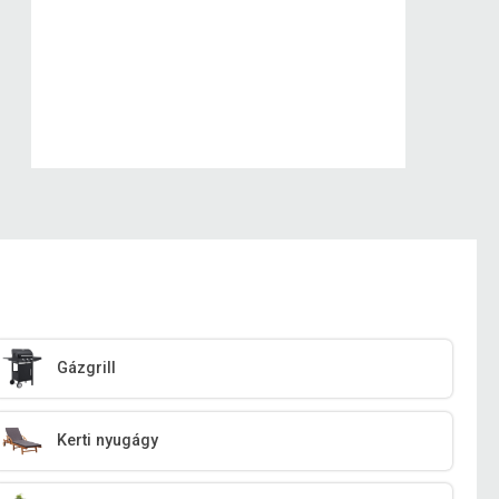
Gázgrill
Kerti nyugágy