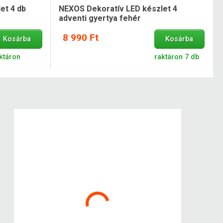
et 4 db
NEXOS Dekoratív LED készlet 4
adventi gyertya fehér
8 990 Ft
Kosárba
Kosárba
ktáron
raktáron 7 db
Kokiskashop