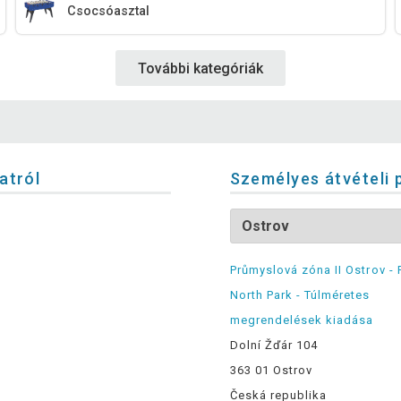
Csocsóasztal
További kategóriák
latról
Személyes átvételi 
Průmyslová zóna II Ostrov - 
North Park - Túlméretes
megrendelések kiadása
Dolní Žďár 104
363 01 Ostrov
Česká republika