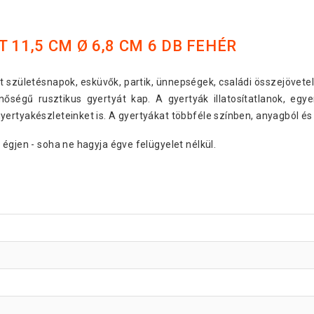
 11,5 CM Ø 6,8 CM 6 DB FEHÉR
nt születésnapok, esküvők, partik, ünnepségek, családi összejövet
nőségű rusztikus gyertyát kap. A gyertyák illatosítatlanok, eg
ertyakészleteinket is. A gyertyákat többféle színben, anyagból és
 égjen - soha ne hagyja égve felügyelet nélkül.