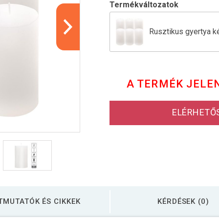
Termékváltozatok
Rusztikus gyertya k
Gyertya készlet 20 
A TERMÉK JELE
Gyertya készlet 20 
ELÉRHETŐ
TMUTATÓK ÉS CIKKEK
KÉRDÉSEK (0)