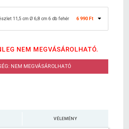
észlet 11,5 cm Ø 6,8 cm 6 db fehér
6 990 Ft
cm Ø 7,5 cm 4 db fehér
6 390 Ft
NLEG NEM MEGVÁSÁROLHATÓ.
cm Ø 7,5 cm 2 db fehér
3 390 Ft
SÉG: NEM MEGVÁSÁROLHATÓ
VÉLEMÉNY