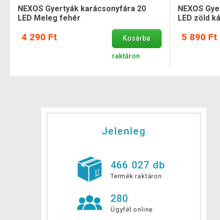
NEXOS Gyertyák karácsonyfára 20
NEXOS Gyer
LED Meleg fehér
LED zöld k
4 290 Ft
5 890 Ft
Kosárba
raktáron
Jelenleg
466 027 db
Termék raktáron
280
Ügyfél online