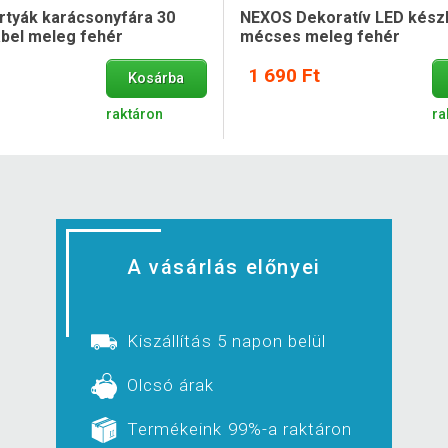
tyák karácsonyfára 30
NEXOS Dekoratív LED készl
ábel meleg fehér
mécses meleg fehér
1 690 Ft
Kosárba
raktáron
ra
A vásárlás előnyei
Kiszállítás 5 napon belül
Olcsó árak
Termékeink 99%-a raktáron