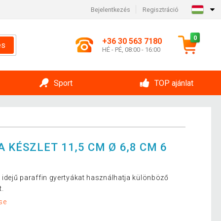
Bejelentkezés
Regisztráció
0
+36 30 563 7180
és
HÉ - PÉ, 08:00 - 16:00
Sport
TOP ajánlat
 KÉSZLET 11,5 CM Ø 6,8 CM 6
 idejű paraffin gyertyákat használhatja különböző
t.
se