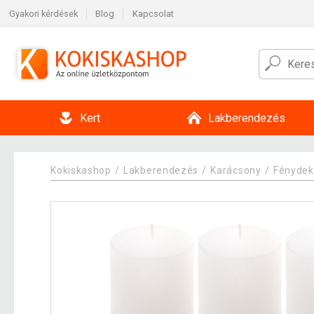
Gyakori kérdések
Blog
Kapcsolat
Kert
Lakberendezés
Kokiskashop
Lakberendezés
Karácsony
Fénydek