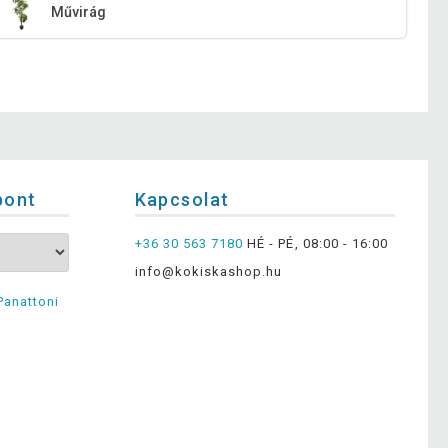
Művirág
pont
Kapcsolat
+36 30 563 7180
HÉ - PÉ, 08:00 - 16:00
info@kokiskashop.hu
Panattoni