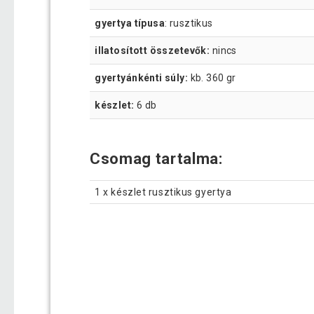
gyertya típusa
: rusztikus
illatosított összetevők:
nincs
gyertyánkénti súly:
kb. 360 gr
készlet:
6 db
Csomag tartalma:
1 x készlet rusztikus gyertya