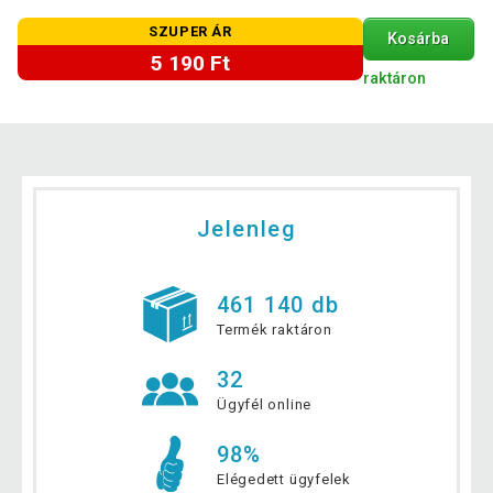
SZUPER ÁR
Kosárba
5 190 Ft
raktáron
Jelenleg
461 140 db
Termék raktáron
32
Ügyfél online
98%
Elégedett ügyfelek