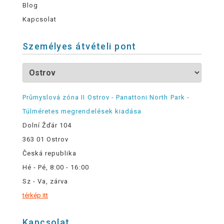
Blog
Kapcsolat
Személyes átvételi pont
Průmyslová zóna II Ostrov - Panattoni North Park -
Túlméretes megrendelések kiadása
Dolní Žďár 104
363 01 Ostrov
Česká republika
Hé - Pé, 8:00 - 16:00
Sz - Va, zárva
térkép itt
Kapcsolat