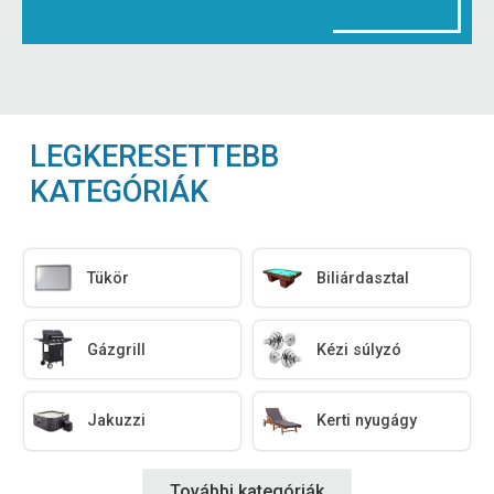
LEGKERESETTEBB
KATEGÓRIÁK
Tükör
Biliárdasztal
Gázgrill
Kézi súlyzó
Jakuzzi
Kerti nyugágy
További kategóriák