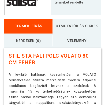
terméket rendelte
STILISTA® Fali polc Volato 90 cm
9 690 Ft
fehér
TERMÉKLEÍRÁS
ÚTMUTATÓK ÉS CIKKEK
KÉRDÉSEK (0)
VÉLEMÉNY
STILISTA FALI POLC VOLATO 80
CM FEHÉR
A levitáló hatásnak köszönhetően a VOLATO
termékcsalád Stilista márkájának modern falpolcai
csodálatos kiegészítői lesznek a szobának. A
maximális 15 kg terhelhetőségnek köszönhetően
szinte bárhol használhatja. Legyen szó dekorációs
tárgyakról a nappaliban, szakácskönyvekről a