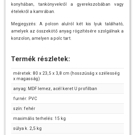
konyhában, tankönyvekről a gyerekszobában vagy
ételekről a kamrában.
Megjegyzés: A polcon alulról két kis lyuk található,
amelyek az összekötő anyag rögzítésére szolgálnak a
konzolon, amelyen a polc tart.
Termék részletek:
méretek: 80 x 23,5 x 3,8 cm (hosszúság x szélesség
x magasság)
anyag: MDF lemez, acél keret U profilban
furnér: PVC
szín: fehér
maximális terhelés: 15 kg
súlya k. 2,5 kg