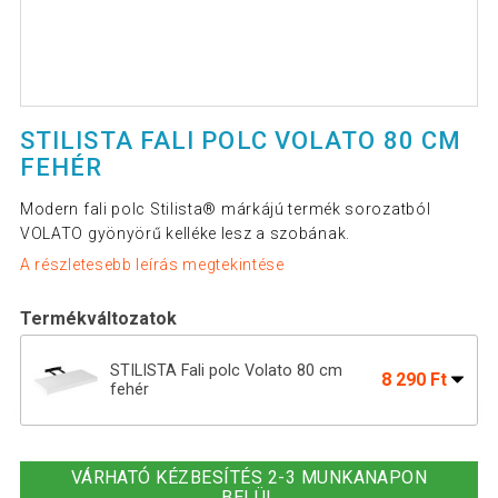
STILISTA FALI POLC VOLATO 80 CM
FEHÉR
Modern fali polc Stilista® márkájú termék sorozatból
VOLATO gyönyörű kelléke lesz a szobának.
A részletesebb leírás megtekintése
Termékváltozatok
STILISTA Fali polc Volato 80 cm
8 290 Ft
fehér
Fali polc STILISTA® Volato 110 cm -
11 390 Ft
fehér
VÁRHATÓ KÉZBESÍTÉS 2-3 MUNKANAPON
BELÜL