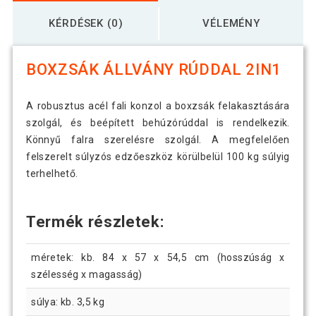
KÉRDÉSEK (0)
VÉLEMÉNY
BOXZSÁK ÁLLVÁNY RÚDDAL 2IN1
A robusztus acél fali konzol a boxzsák felakasztására
szolgál, és beépített behúzórúddal is rendelkezik.
Könnyű falra szerelésre szolgál. A megfelelően
felszerelt súlyzós edzőeszköz körülbelül 100 kg súlyig
terhelhető.
Termék részletek:
méretek: kb. 84 x 57 x 54,5 cm (hosszúság x
szélesség x magasság)
súlya: kb. 3,5 kg