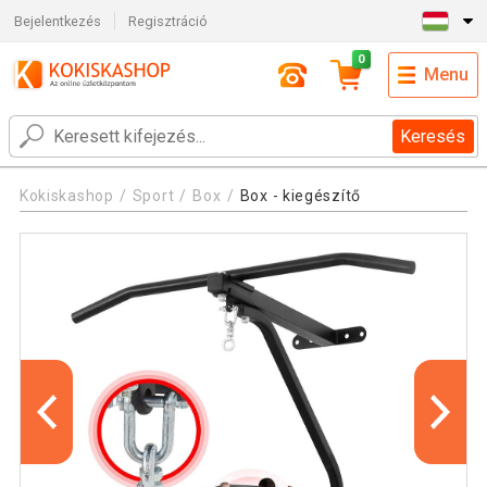
Bejelentkezés
Regisztráció
0
Menu
Keresés
Kokiskashop
Sport
Box
Box - kiegészítő