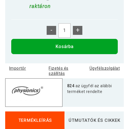
raktáron
-
+
Kosárba
Importőr
Fizetés és
Ügyfélszolgálat
szállítás
824
az ügyfél az alábbi
terméket rendelte
TERMÉKLEÍRÁS
ÚTMUTATÓK ÉS CIKKEK