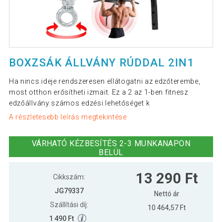
BOXZSÁK ÁLLVÁNY RÚDDAL 2IN1
Ha nincs ideje rendszeresen ellátogatni az edzőterembe,
most otthon erősítheti izmait. Ez a 2 az 1-ben fitnesz
edzőállvány számos edzési lehetőséget k
A részletesebb leírás megtekintése
VÁRHATÓ KÉZBESÍTÉS 2-3 MUNKANAPON
BELÜL
13 290 Ft
Cikkszám:
JG79337
Nettó ár
Szállítási díj:
10 464,57 Ft
1 490 Ft