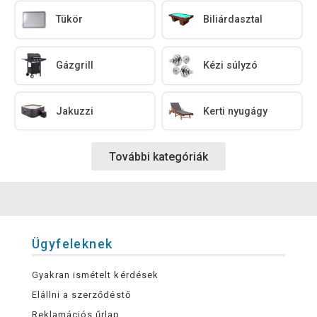
Tükör
Biliárdasztal
Gázgrill
Kézi súlyzó
Jakuzzi
Kerti nyugágy
További kategóriák
Ügyfeleknek
Gyakran ismételt kérdések
Elállni a szerződéstő
Reklamációs űrlap