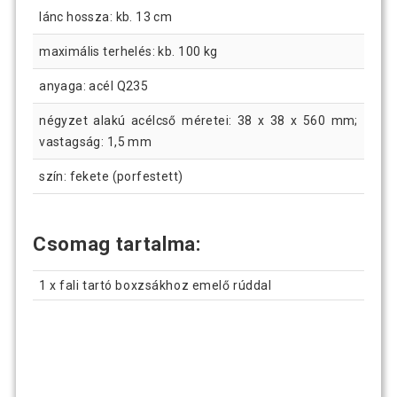
lánc hossza: kb. 13 cm
maximális terhelés: kb. 100 kg
anyaga: acél Q235
négyzet alakú acélcső méretei: 38 x 38 x 560 mm;
vastagság: 1,5 mm
szín: fekete (porfestett)
Csomag tartalma:
1 x fali tartó boxzsákhoz emelő rúddal