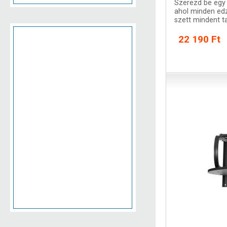
Szerezd be egy 
ahol minden edz
szett mindent t
bokszolónak sz
22 190 Ft