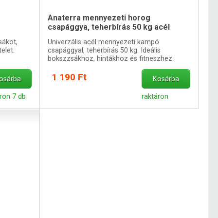
Anaterra mennyezeti horog
csapággya, teherbírás 50 kg acél
sákot,
Univerzális acél mennyezeti kampó
elet.
csapággyal, teherbírás 50 kg. Ideális
bokszzsákhoz, hintákhoz és fitneszhez.
1 190 Ft
osárba
Kosárba
ron 7 db
raktáron