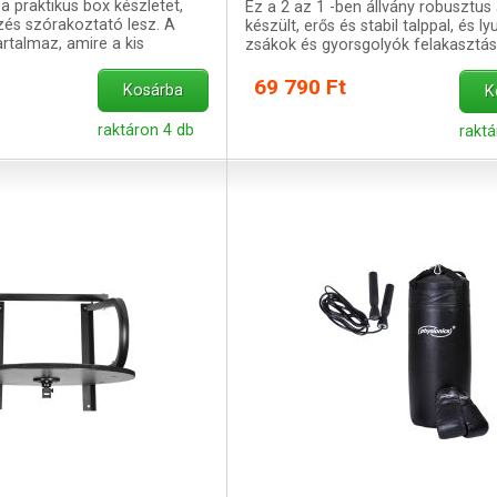
a praktikus box készletet,
Ez a 2 az 1 -ben állvány robusztus
és szórakoztató lesz. A
készült, erős és stabil talppal, és l
artalmaz, amire a kis
zsákok és gyorsgolyók felakasztás
üksége van.
készült.
69 790 Ft
Kosárba
K
raktáron 4 db
rakt