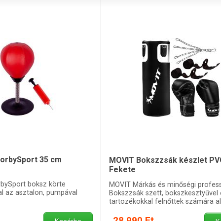
orbySport 35 cm
MOVIT Bokszzsák készlet PV
Fekete
rbySport boksz körte
MOVIT Márkás és minőségi profess
l az asztalon, pumpával
Bokszzsák szett, bokszkesztyűvel 
tartozékokkal felnőttek számára a
28 990 Ft