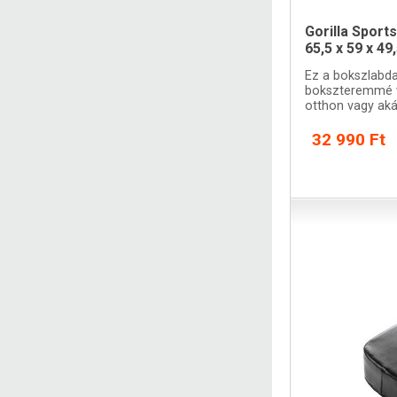
Gorilla Sport
65,5 x 59 x 4
Ez a bokszlabd
bokszteremmé v
otthon vagy aká
32 990 Ft