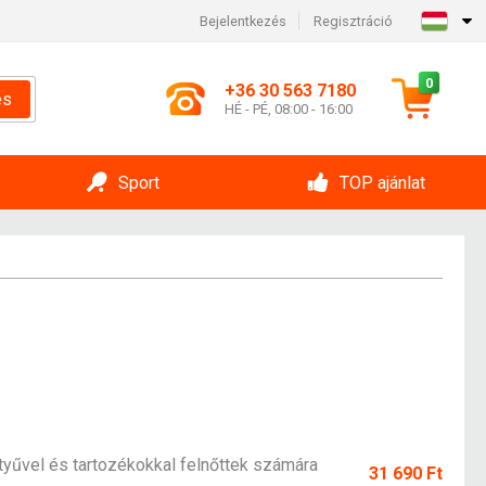
Bejelentkezés
Regisztráció
0
+36 30 563 7180
és
HÉ - PÉ, 08:00 - 16:00
Sport
TOP ajánlat
yűvel és tartozékokkal felnőttek számára
31 690 Ft