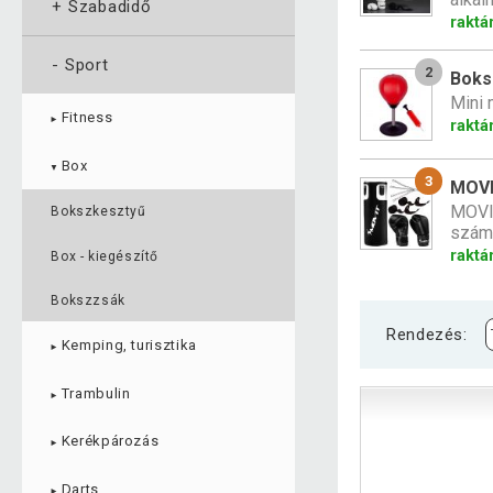
+
Szabadidő
raktá
-
Sport
2
Boks
Mini 
Fitness
►
raktá
Box
▼
3
MOVI
MOVIT
Bokszkesztyű
szám
raktá
Box - kiegészítő
Bokszzsák
Rendezés:
Kemping, turisztika
►
Trambulin
►
Kerékpározás
►
Darts
►