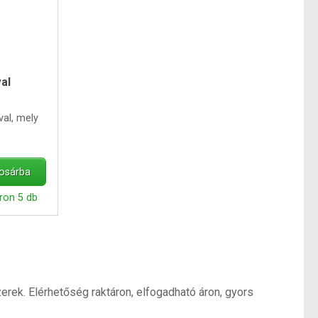
al
val, mely
osárba
ron 5 db
ek. Elérhetőség raktáron, elfogadható áron, gyors