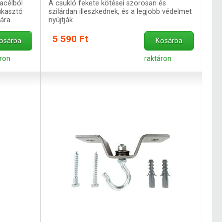
 acélból
A csukló fekete kötései szorosan és
yukasztó
szilárdan illeszkednek, és a legjobb védelmet
ára
nyújtják.
5 590 Ft
osárba
Kosárba
áron
raktáron