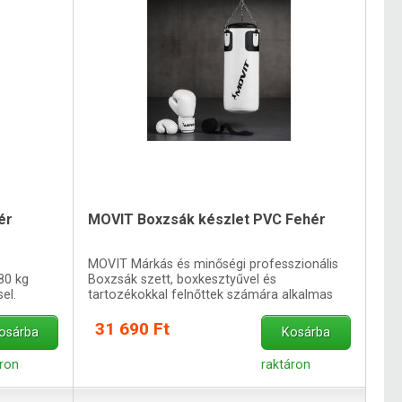
ér
MOVIT Boxzsák készlet PVC Fehér
MOVIT Márkás és minőségi professzionális
80 kg
Boxzsák szett, boxkesztyűvel és
el.
tartozékokkal felnőttek számára alkalmas
31 690 Ft
osárba
Kosárba
áron
raktáron