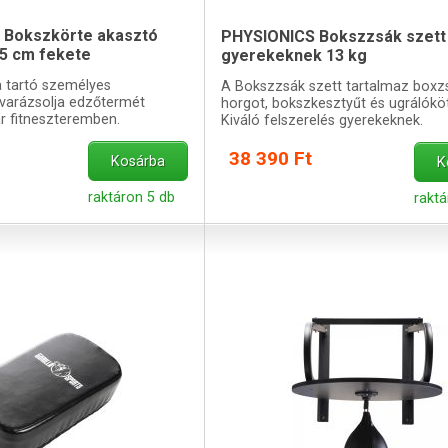
s Bokszkörte akasztó
PHYSIONICS Bokszzsák szett
9,5 cm fekete
gyerekeknek 13 kg
a tartó személyes
A Bokszzsák szett tartalmaz boxz
arázsolja edzőtermét
horgot, bokszkesztyűt és ugrálóköt
r fitneszteremben.
Kiváló felszerelés gyerekeknek.
38 390 Ft
Kosárba
K
raktáron 5 db
raktá