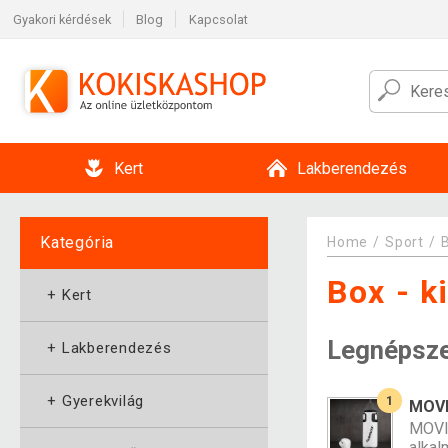
Gyakori kérdések
Blog
Kapcsolat
Kert
Lakberendezés
Kategória
Home
Sport
Box - k
+
Kert
Legnépsz
+
Lakberendezés
+
Gyerekvilág
1
MOVI
MOVIT
alkal