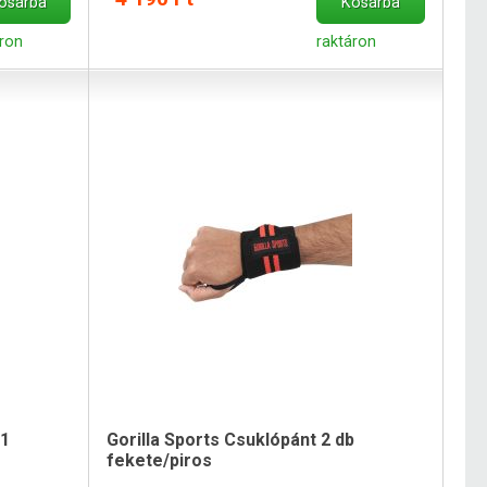
osárba
Kosárba
áron
raktáron
n1
Gorilla Sports Csuklópánt 2 db
fekete/piros