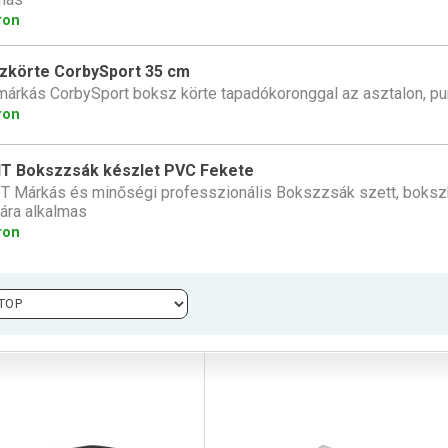
ron
zkörte CorbySport 35 cm
márkás CorbySport boksz körte tapadókoronggal az asztalon, p
ron
T Bokszzsák készlet PVC Fekete
 Márkás és minőségi professzionális Bokszzsák szett, bokszk
ára alkalmas
ron