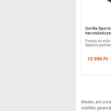
Gorilla Sport
harcművésze
Pontos és erős 
Ajánlott partner
12 990 Ft
Minden, ami a bo
szállítás garanciá