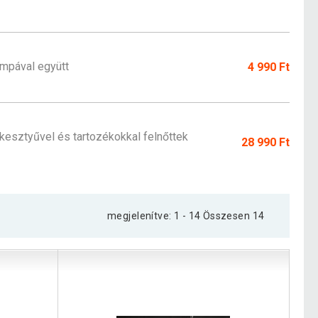
umpával együtt
4 990 Ft
esztyűvel és tartozékokkal felnőttek
28 990 Ft
megjelenítve: 1 - 14 Összesen 14