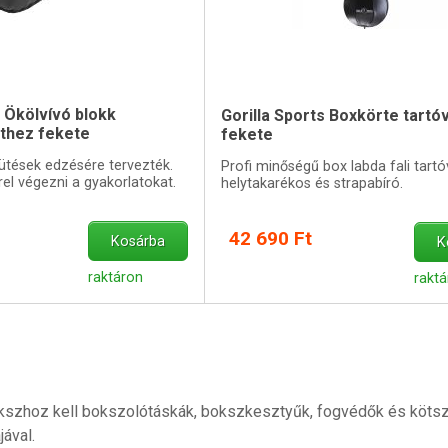
s Ökölvívó blokk
Gorilla Sports Boxkörte tartóv
thez fekete
fekete
ütések edzésére tervezték.
Profi minőségű box labda fali tartó
rel végezni a gyakorlatokat.
helytakarékos és strapabíró.
42 690 Ft
Kosárba
K
raktáron
raktá
kszhoz kell bokszolótáskák, bokszkesztyűk, fogvédők és kötszer
jával.