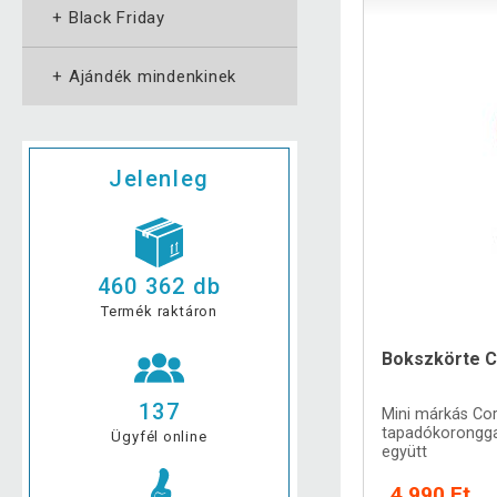
+
Black Friday
+
Ajándék mindenkinek
Jelenleg
460 362 db
Termék raktáron
Bokszkörte C
137
Mini márkás Co
tapadókorongga
Ügyfél online
együtt
4 990 Ft