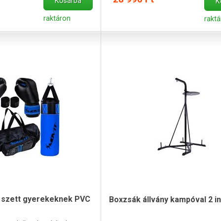
Kosárba
K
raktáron
rakt
 szett gyerekeknek PVC
Boxzsák állvány kampóval 2 i