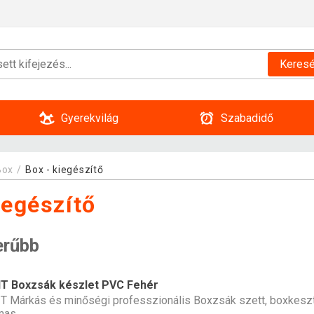
Keres
Gyerekvilág
Szabadidő
Box
Box - kiegészítő
iegészítő
erűbb
T Boxzsák készlet PVC Fehér
 Márkás és minőségi professzionális Boxzsák szett, boxkeszt
mas