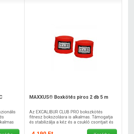
C
MAXXUS® Boxkötés piros 2 db 5 m
zionális
Az EXCALIBUR CLUB PRO bokszkötés
és
fitnesz bokszolásra is alkalmas. Támogatja
lkalmas
és stabilizálja a kéz és a csukló csontjait és
ízületeit.
4 190 Ft