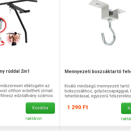
ny rúddal 2in1
Mennyezeti boxzsáktartó feh
rendszeresen ellátogatni az
Kiváló minőségű mennyezeti tartó
st otthon erősítheti izmait.
bokszzsákhoz, golyóscsapággyal, 
 fitnesz edzőállvány számos
teherbírással, egyszerű felszereléss
get k
1 290 Ft
Kosárba
K
raktáron
rakt