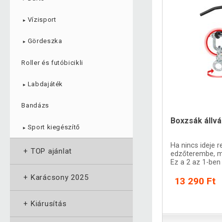
Vízisport
►
Gördeszka
►
Roller és futóbicikli
Labdajáték
►
Bandázs
Boxzsák állvá
Sport kiegészítő
►
Ha nincs ideje 
+
TOP ajánlat
edzőterembe, mo
Ez a 2 az 1-ben
edzési lehetősé
+
Karácsony 2025
13 290 Ft
+
Kiárusítás