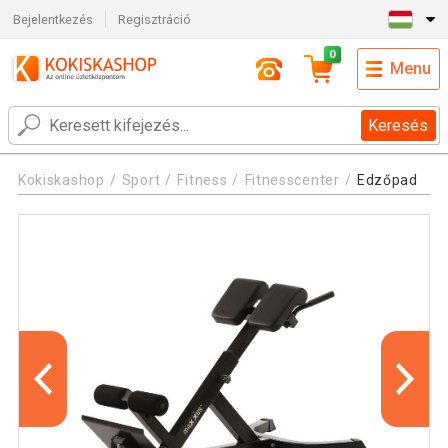
Bejelentkezés
Regisztráció
0
Menu
Keresés
Kokiskashop
Sport
Fitness
Fitnesscenter
Edzőpad