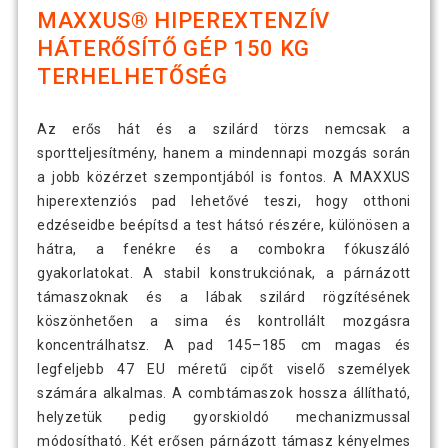
MAXXUS® HIPEREXTENZÍV
HÁTERŐSÍTŐ GÉP 150 KG
TERHELHETŐSÉG
Az erős hát és a szilárd törzs nemcsak a
sportteljesítmény, hanem a mindennapi mozgás során
a jobb közérzet szempontjából is fontos. A MAXXUS
hiperextenziós pad lehetővé teszi, hogy otthoni
edzéseidbe beépítsd a test hátsó részére, különösen a
hátra, a fenékre és a combokra fókuszáló
gyakorlatokat. A stabil konstrukciónak, a párnázott
támaszoknak és a lábak szilárd rögzítésének
köszönhetően a sima és kontrollált mozgásra
koncentrálhatsz. A pad 145–185 cm magas és
legfeljebb 47 EU méretű cipőt viselő személyek
számára alkalmas. A combtámaszok hossza állítható,
helyzetük pedig gyorskioldó mechanizmussal
módosítható. Két erősen párnázott támasz kényelmes