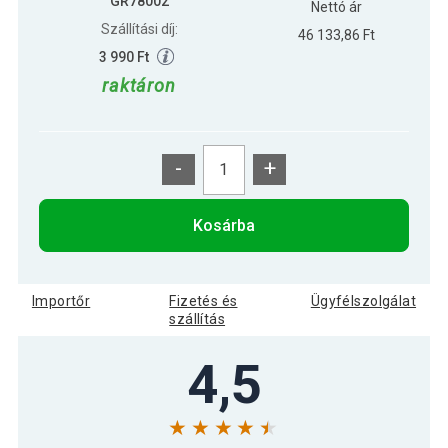
GR78002
Nettó ár
Szállítási díj:
46 133,86 Ft
3 990 Ft
raktáron
-
+
Kosárba
Importőr
Fizetés és
Ügyfélszolgálat
szállítás
4,5