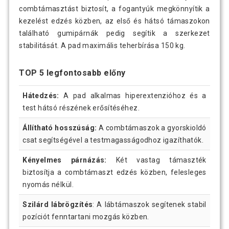
combtámasztást biztosít, a fogantyúk megkönnyítik a
kezelést edzés közben, az első és hátsó támaszokon
található gumipárnák pedig segítik a szerkezet
stabilitását. A pad maximális teherbírása 150 kg.
TOP 5 legfontosabb előny
Hátedzés:
A pad alkalmas hiperextenzióhoz és a
test hátsó részének erősítéséhez.
Állítható hosszúság:
A combtámaszok a gyorskioldó
csat segítségével a testmagasságodhoz igazíthatók.
Kényelmes párnázás:
Két vastag támaszték
biztosítja a combtámaszt edzés közben, felesleges
nyomás nélkül.
Szilárd lábrögzítés
: A lábtámaszok segítenek stabil
pozíciót fenntartani mozgás közben.