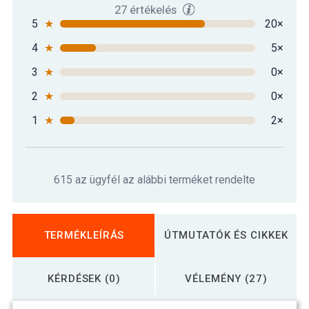
27 értékelés
5
★
20×
4
★
5×
3
★
0×
2
★
0×
1
★
2×
615 az ügyfél az alábbi terméket rendelte
TERMÉKLEÍRÁS
ÚTMUTATÓK ÉS CIKKEK
KÉRDÉSEK (0)
VÉLEMÉNY (27)