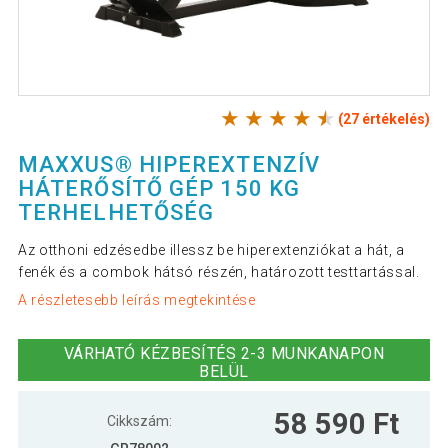
(27 értékelés)
MAXXUS® HIPEREXTENZÍV
HÁTERŐSÍTŐ GÉP 150 KG
TERHELHETŐSÉG
Az otthoni edzésedbe illessz be hiperextenziókat a hát, a
fenék és a combok hátsó részén, határozott testtartással.
A részletesebb leírás megtekintése
VÁRHATÓ KÉZBESÍTÉS 2-3 MUNKANAPON
BELÜL
58 590 Ft
Cikkszám: