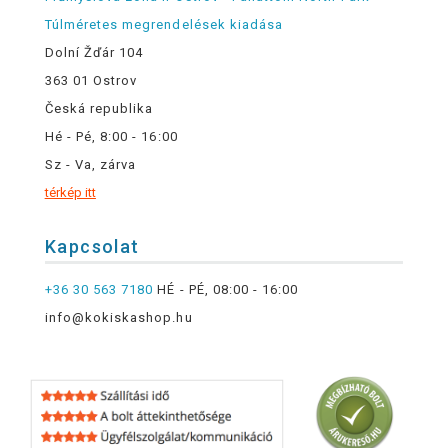
Túlméretes megrendelések kiadása
Dolní Žďár 104
363 01 Ostrov
Česká republika
Hé - Pé, 8:00 - 16:00
Sz - Va, zárva
térkép itt
Kapcsolat
+36 30 563 7180
HÉ - PÉ, 08:00 - 16:00
info@kokiskashop.hu