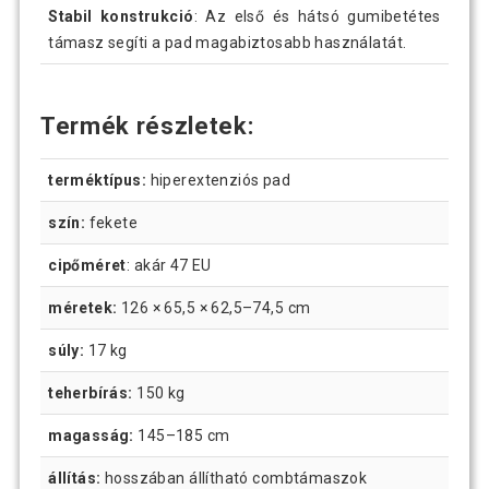
Stabil konstrukció
: Az első és hátsó gumibetétes
támasz segíti a pad magabiztosabb használatát.
Termék részletek:
terméktípus:
hiperextenziós pad
szín:
fekete
cipőméret
: akár 47 EU
méretek:
126 × 65,5 × 62,5–74,5 cm
súly:
17 kg
teherbírás:
150 kg
magasság:
145–185 cm
állítás:
hosszában állítható combtámaszok