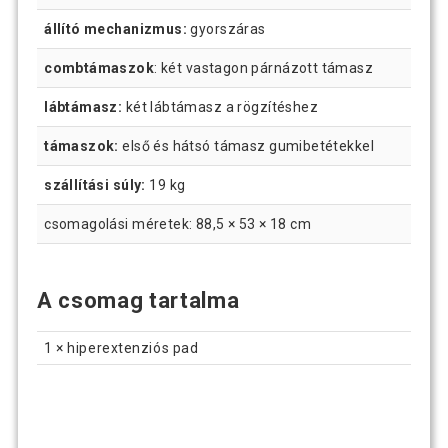
állító mechanizmus:
gyorszáras
combtámaszok
: két vastagon párnázott támasz
lábtámasz:
két lábtámasz a rögzítéshez
támaszok:
első és hátsó támasz gumibetétekkel
szállítási súly:
19 kg
csomagolási méretek: 88,5 × 53 × 18 cm
A csomag tartalma
1 × hiperextenziós pad