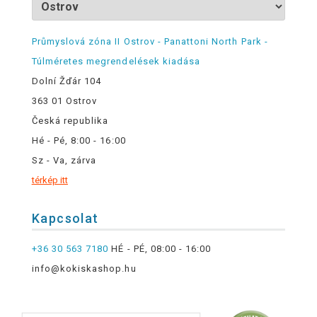
Průmyslová zóna II Ostrov - Panattoni North Park -
Túlméretes megrendelések kiadása
Dolní Žďár 104
363 01 Ostrov
Česká republika
Hé - Pé, 8:00 - 16:00
Sz - Va, zárva
térkép itt
Kapcsolat
+36 30 563 7180
HÉ - PÉ, 08:00 - 16:00
info@kokiskashop.hu