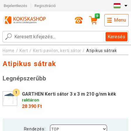
Bejelentkezés
Regisztráció
0
Menu
Keresés
Home
Kert
Kerti pavilon, kerti sátor
Atipikus sátrak
Atipikus sátrak
Legnépszerűbb
1
GARTHEN Kerti sátor 3 x 3 m 210 g/nm kék
raktáron
28 390 Ft
Rendezés: