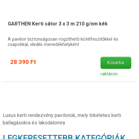
GARTHEN Kerti sátor 3 x 3 m 210 g/nm kék
A pavilon biztonságosan rögzíthető kötélfeszítőkkel és
csapokkal, ideális menedékhelyként
28 390 Ft
Kosárba
raktáron
Luxus kerti rendezvény pavilonok, mely tökéletes kerti
ballagásokra és lakodalomra
LEGKERESETTEBB KATEGÓRIÁK