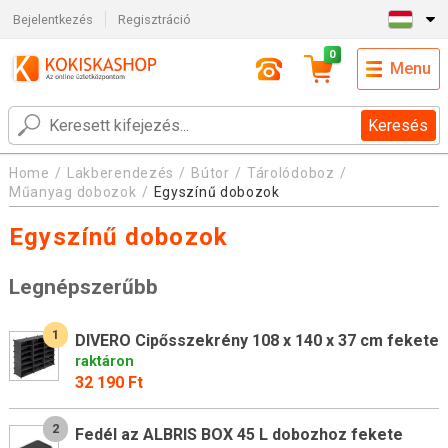
Bejelentkezés
Regisztráció
0
Menu
Keresés
Home
Lakberendezés
Bútor
Tárolódoboz
Műanyag dobozok
Egyszínű dobozok
Egyszínű dobozok
Legnépszerűbb
1
DIVERO Cipősszekrény 108 x 140 x 37 cm fekete
raktáron
32 190 Ft
2
Fedél az ALBRIS BOX 45 L dobozhoz fekete