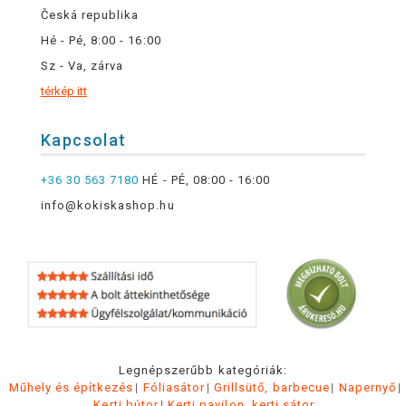
Česká republika
Hé - Pé, 8:00 - 16:00
Sz - Va, zárva
térkép itt
Kapcsolat
+36 30 563 7180
HÉ - PÉ, 08:00 - 16:00
info@kokiskashop.hu
Legnépszerűbb kategóriák:
Műhely és építkezés
Fóliasátor
Grillsütő, barbecue
Napernyő
Kerti bútor
Kerti pavilon, kerti sátor