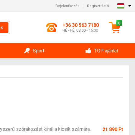
Bejelentkezés
Regisztráció
0
+36 30 563 7180
és
HÉ - PÉ, 08:00 - 16:00
Sport
TOP ajánlat
yszerű szórakozást kínál a kicsik számára.
21 890 Ft