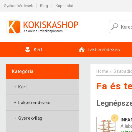
Gyakori kérdések
Blog
Kapcsolat
Kert
Lakberendezés
Kategória
Home
Szabadi
Fa és te
+
Kert
Legnépsz
+
Lakberendezés
+
Gyerekvilág
1
INFA
A lab