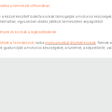
arabka a természet otthonában
y a kézzel készített bükkfa kockák támogatják a motoros készségek 
ártalmatlan, egyszerűen ideális játékok természetes anyagokból.
tvények és kockák a legkisebbeknek
lelőek a fa kirakósok
, tarka
motívumokkal díszített kockák
. Remek e
ek gyakorolják a motoros készségeket, a türelmet, a képzelőerőt,