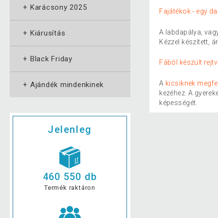
+
Karácsony 2025
Fajátékok - egy d
A labdapálya, vag
+
Kiárusítás
Kézzel készített, 
+
Black Friday
Fából készült rej
A
kicsiknek megfe
+
Ajándék mindenkinek
kezéhez. A gyerek
képességét.
Jelenleg
460 550 db
Termék raktáron