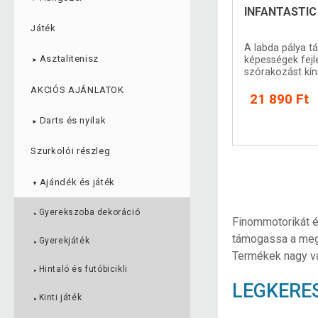
INFANTASTIC 
Játék
A labda pálya t
Asztalitenisz
képességek fejl
►
szórakozást kín
AKCIÓS AJÁNLATOK
21 890 Ft
Darts és nyilak
►
Szurkolói részleg
Ajándék és játék
▼
Gyerekszoba dekoráció
►
Finommotorikát é
támogassa a megfe
Gyerekjáték
►
Termékek nagy vál
Hintaló és futóbicikli
►
LEGKERE
Kinti játék
►