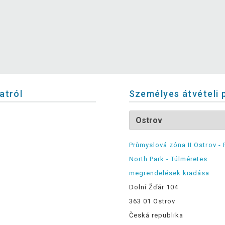
latról
Személyes átvételi 
Průmyslová zóna II Ostrov - 
North Park - Túlméretes
megrendelések kiadása
Dolní Žďár 104
363 01 Ostrov
Česká republika