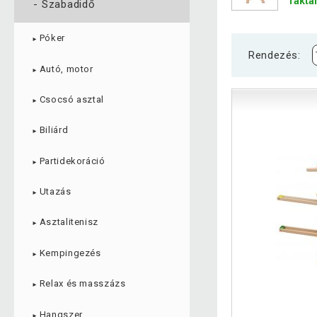
raktá
-
Szabadidő
Póker
►
Rendezés:
Autó, motor
►
Csocsó asztal
►
Biliárd
►
Partidekoráció
►
Utazás
►
Asztalitenisz
►
Kempingezés
►
Relax és masszázs
►
Hangszer
►