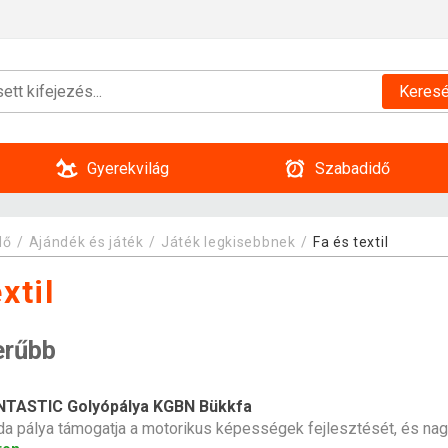
Keres
Gyerekvilág
Szabadidő
dő
Ajándék és játék
Játék legkisebbnek
Fa és textil
xtil
erűbb
NTASTIC Golyópálya KGBN Bükkfa
da pálya támogatja a motorikus képességek fejlesztését, és nag