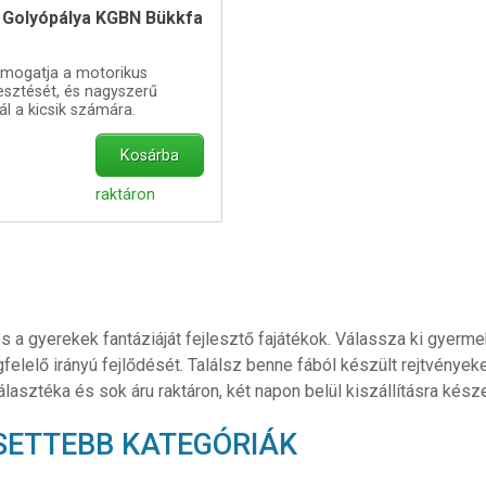
Golyópálya KGBN Bükkfa
ámogatja a motorikus
esztését, és nagyszerű
ál a kicsik számára.
Kosárba
raktáron
s a gyerekek fantáziáját fejlesztő fajátékok. Válassza ki gyer
lelő irányú fejlődését. Találsz benne fából készült rejtvényeket
asztéka és sok áru raktáron, két napon belül kiszállításra kész
SETTEBB KATEGÓRIÁK