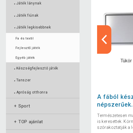
Játék lánynak
►
Játék fiúnak
►
Játék legkisebbnek
▼
Fa és textil
Fejlesztő játék
Egyéb játék
inti játékok
Kemping, turisztika
Tükör
Készségfejlesztő játék
►
Tanszer
►
Apróság otthonra
►
A fából kész
népszerűek
+
Sport
Természetesen ma
is keresettek. Kö
+
TOP ajánlat
szórakoztatják a l