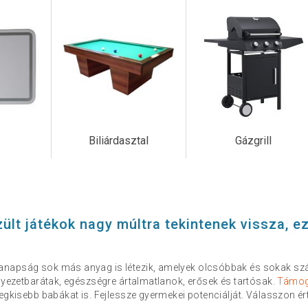
Biliárdasztal
Gázgrill
ült játékok nagy múltra tekintenek vissza, ez
.
napság sok más anyag is létezik, amelyek olcsóbbak és sokak szá
rnyezetbarátak, egészségre ártalmatlanok, erősek és tartósak.
Támoga
egkisebb babákat is. Fejlessze gyermekei potenciálját. Válasszon é