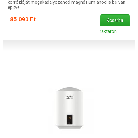
korrózióját megakadályozandó magnézium anód is be van
építve.
85 090 Ft
Kosárba
raktáron