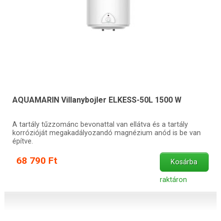
AQUAMARIN Villanybojler ELKESS-50L 1500 W
A tartály tűzzománc bevonattal van ellátva és a tartály
korrózióját megakadályozandó magnézium anód is be van
építve.
68 790 Ft
Kosárba
raktáron