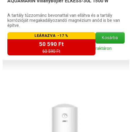
AQUAMARIN Villanybojler ELKESS-30L 1500 W
A tartály tűzzománc bevonattal van ellátva és a tartály
korrózióját megakadályozandó magnézium anód is be van
építve.
LEÁRAZVA -17 %
Kosárba
50 590 Ft
raktáron
60 590 Ft