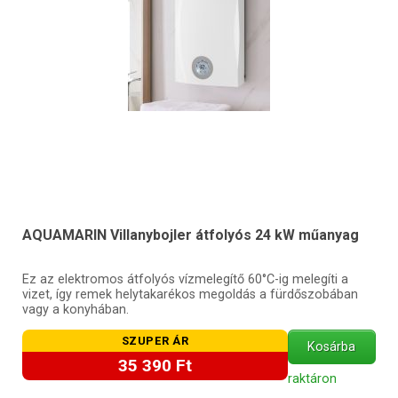
AQUAMARIN Villanybojler átfolyós 24 kW műanyag
Ez az elektromos átfolyós vízmelegítő 60°C-ig melegíti a
vizet, így remek helytakarékos megoldás a fürdőszobában
vagy a konyhában.
SZUPER ÁR
Kosárba
35 390 Ft
raktáron