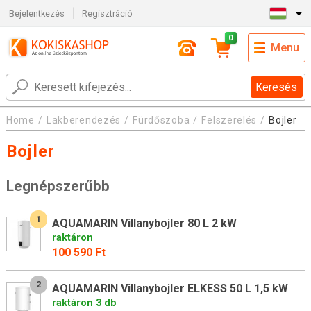
Bejelentkezés
Regisztráció
0
Menu
Keresés
Home
Lakberendezés
Fürdőszoba
Felszerelés
Bojler
Bojler
Legnépszerűbb
1
AQUAMARIN Villanybojler 80 L 2 kW
raktáron
100 590 Ft
2
AQUAMARIN Villanybojler ELKESS 50 L 1,5 kW
raktáron 3 db