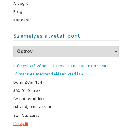
A cégről
Blog
Kapcsolat
Személyes átvételi pont
Průmyslová zóna II Ostrov - Panattoni North Park -
Túlméretes megrendelések kiadása
Dolní Žďár 104
363 01 Ostrov
Česká republika
Hé - Pé, 8:00 - 16:00
Sz - Va, zárva
térkép itt