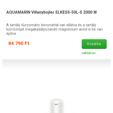
AQUAMARIN Villanybojler ELKESS-50L-S 2000 W
A tartály tűzzománc bevonattal van ellátva és a tartály
korrózióját megakadályozandó magnézium anód is be van
építve.
84 790 Ft
Kosárba
raktáron