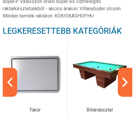
Bojler✔ Válasszon óriási bojler és vízmelegítő
raktárkészletünkből - akciós árakon. Villanybojler olcsón.
Minden termék raktáron. KOKISKASHOP.HU
LEGKERESETTEBB KATEGÓRIÁK
Tükör
Biliárdasztal