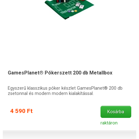
GamesPlanet® Pókerszett 200 db Metallbox
Egyszerű klasszikus póker készlet GamesPlanet® 200 db
zsetonnal és modern modern kialakítással.
4 590 Ft
Kosárba
raktáron