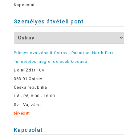
Kapcsolat
Személyes átvételi pont
Průmyslová zóna II Ostrov - Panattoni North Park -
Túlméretes megrendelések kiadása
Dolní Žďár 104
363 01 Ostrov
Česká republika
Hé - Pé, 8:00 - 16:00
Sz - Va, zárva
térkép itt
Kapcsolat