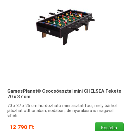
GamesPlanet® Csocsóasztal mini CHELSEA Fekete
70 x 37 cm
70 x 37 x 25 cm hordozható mini asztali foci, mely bárhol
játszhat otthonában, irodában, de nyaralásra is magával
viheti.
12 790 Ft
Kosárba