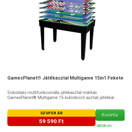
GamesPlanet® Játékasztal Multigame 15in1 Fekete
Sokoldalú multifunkcionális játékasztal márkás
GamesPlanet® Multigame 15 különböző asztali játékkal.
SZUPER ÁR
Kosárba
59 590 Ft
raktáron