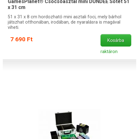
GamesPlanet® Csocsóasztal mini DUNDEE Sötét 51
x 31 cm
51 x 31 x 8 cm hordozható mini asztali foci, mely bárhol
játszhat otthonában, irodában, de nyaralásra is magával
viheti.
7 690 Ft
Kosárba
raktáron