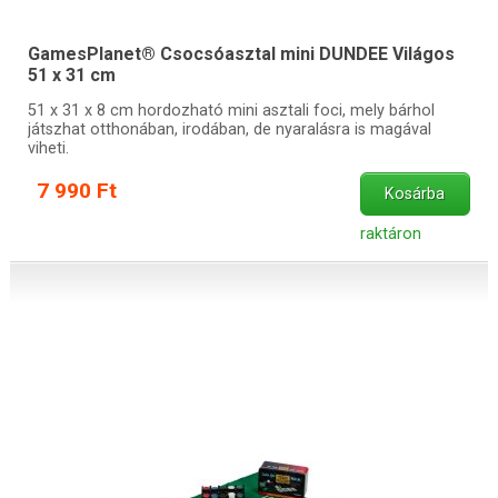
GamesPlanet® Csocsóasztal mini DUNDEE Világos
51 x 31 cm
51 x 31 x 8 cm hordozható mini asztali foci, mely bárhol
játszhat otthonában, irodában, de nyaralásra is magával
viheti.
7 990 Ft
Kosárba
raktáron