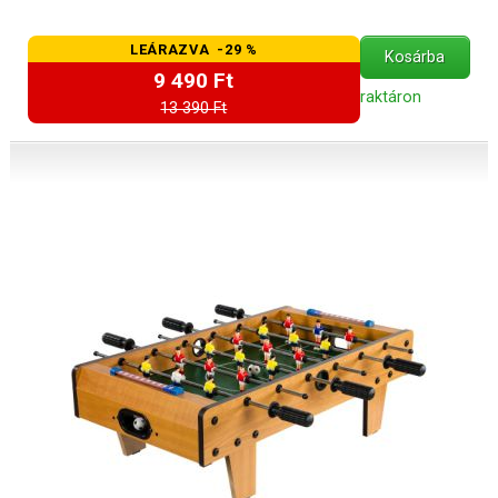
LEÁRAZVA -29 %
Kosárba
9 490 Ft
raktáron
13 390 Ft