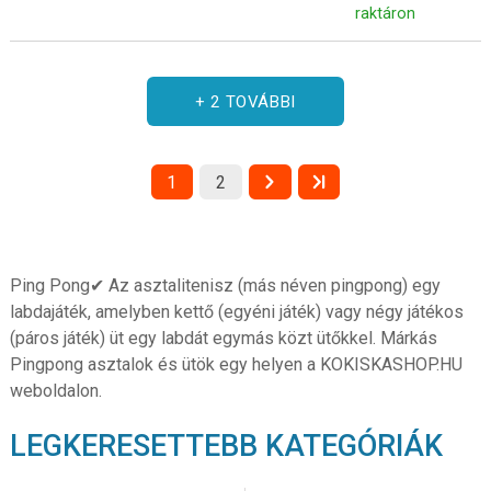
raktáron
+ 2 TOVÁBBI
1
2
Ping Pong✔ Az asztalitenisz (más néven pingpong) egy
labdajáték, amelyben kettő (egyéni játék) vagy négy játékos
(páros játék) üt egy labdát egymás közt ütőkkel. Márkás
Pingpong asztalok és ütök egy helyen a KOKISKASHOP.HU
weboldalon.
LEGKERESETTEBB KATEGÓRIÁK