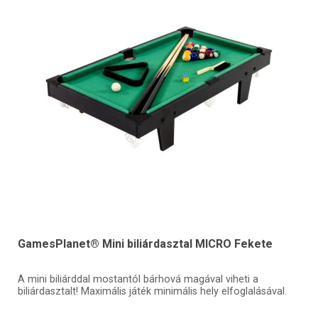
GamesPlanet® Mini biliárdasztal MICRO Fekete
A mini biliárddal mostantól bárhová magával viheti a
biliárdasztalt! Maximális játék minimális hely elfoglalásával.