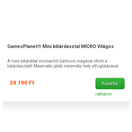
GamesPlanet® Mini biliárdasztal MICRO Világos
A mini biliárddal mostantól bárhová magával viheti a
biliárdasztalt! Maximális játék minimális hely elfoglalásával.
24 190 Ft
Kosárba
raktáron