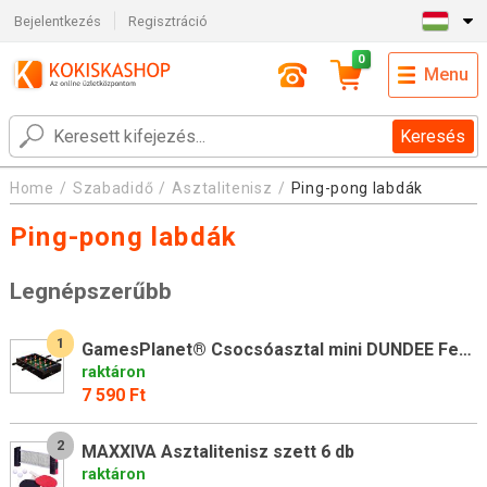
Bejelentkezés
Regisztráció
0
Menu
Keresés
Home
Szabadidő
Asztalitenisz
Ping-pong labdák
Ping-pong labdák
Legnépszerűbb
1
GamesPlanet® Csocsóasztal mini DUNDEE Fekete 51 x 31 cm
raktáron
7 590 Ft
2
MAXXIVA Asztalitenisz szett 6 db
raktáron