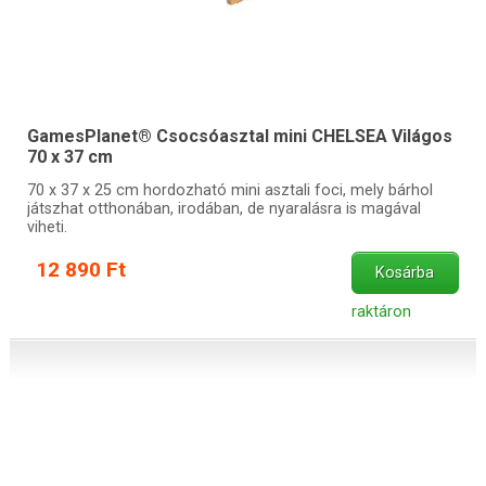
GamesPlanet® Csocsóasztal mini CHELSEA Világos
70 x 37 cm
70 x 37 x 25 cm hordozható mini asztali foci, mely bárhol
játszhat otthonában, irodában, de nyaralásra is magával
viheti.
12 890 Ft
Kosárba
raktáron