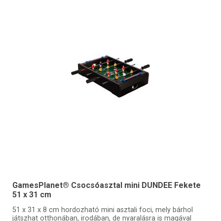
GamesPlanet® Csocsóasztal mini DUNDEE Fekete
51 x 31 cm
51 x 31 x 8 cm hordozható mini asztali foci, mely bárhol
játszhat otthonában, irodában, de nyaralásra is magával