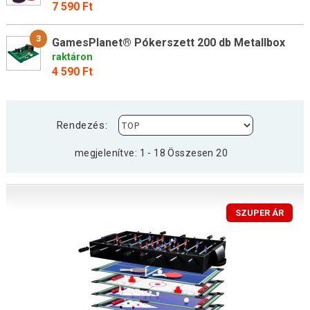
7 590 Ft
3
GamesPlanet® Pókerszett 200 db Metallbox
raktáron
4 590 Ft
Rendezés:
megjelenítve: 1 - 18 Összesen 20
SZUPER ÁR