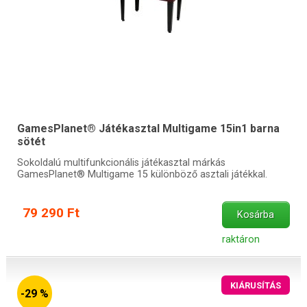
GamesPlanet® Játékasztal Multigame 15in1 barna
sötét
Sokoldalú multifunkcionális játékasztal márkás
GamesPlanet® Multigame 15 különböző asztali játékkal.
79 290 Ft
Kosárba
raktáron
KIÁRUSÍTÁS
-29 %