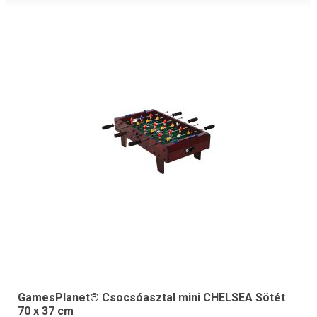
GamesPlanet® Csocsóasztal mini CHELSEA Sötét
70 x 37 cm