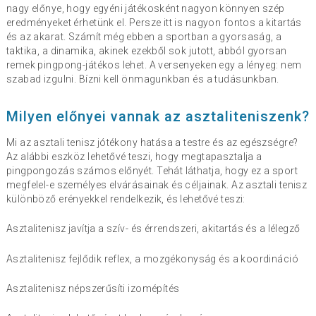
nagy előnye, hogy egyéni játékosként nagyon könnyen szép
eredményeket érhetünk el. Persze itt is nagyon fontos a kitartás
és az akarat. Számít még ebben a sportban a gyorsaság, a
taktika, a dinamika, akinek ezekből sok jutott, abból gyorsan
remek pingpong-játékos lehet. A versenyeken egy a lényeg: nem
szabad izgulni. Bízni kell önmagunkban és a tudásunkban.
Milyen előnyei vannak az asztaliteniszenk?
Mi az asztali tenisz jótékony hatása a testre és az egészségre?
Az alábbi eszköz lehetővé teszi, hogy megtapasztalja a
pingpongozás számos előnyét. Tehát láthatja, hogy ez a sport
megfelel-e személyes elvárásainak és céljainak. Az asztali tenisz
különböző erényekkel rendelkezik, és lehetővé teszi:
Asztalitenisz javítja a szív- és érrendszeri, akitartás és a lélegző
Asztalitenisz fejlődik reflex, a mozgékonyság és a koordináció
Asztalitenisz népszerűsíti izomépítés