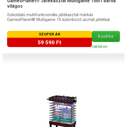
GamesPlanet® Játékasztal Multigame 15in1 barna
világos
Sokoldalú multifunkcionális játékasztal márkás
GamesPlanet® Multigame 15 különböző asztali játékkal.
SZUPER ÁR
Kosárba
59 590 Ft
raktáron