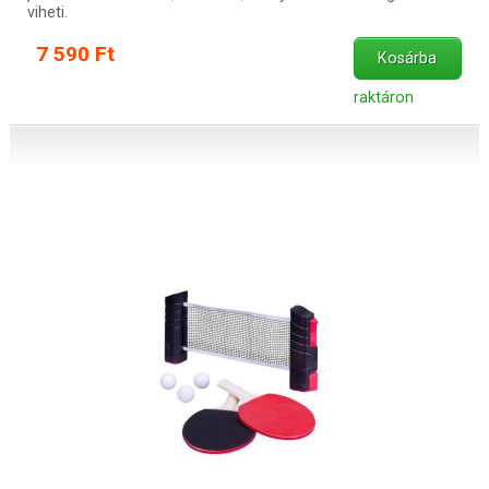
viheti.
7 590 Ft
Kosárba
raktáron