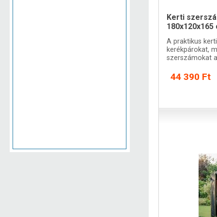
Kerti szerszá
180x120x165
A praktikus kert
kerékpárokat, 
szerszámokat a
sugárzástól.
44 390 Ft