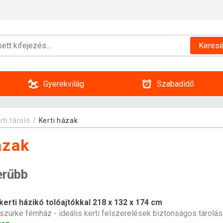
Keres
Gyerekvilág
Szabadidő
rti tároló
Kerti házak
ázak
erűbb
erti házikó tolóajtókkal 218 x 132 x 174 cm
szürke fémház - ideális kerti felszerelések biztonságos tárolás