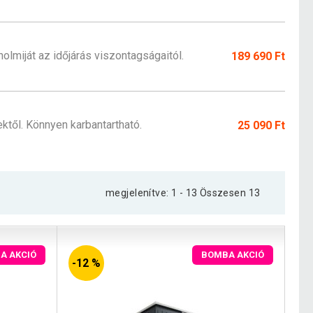
olmiját az időjárás viszontagságaitól.
189 690 Ft
ktől. Könnyen karbantartható.
25 090 Ft
megjelenítve: 1 - 13 Összesen 13
A AKCIÓ
BOMBA AKCIÓ
-12 %