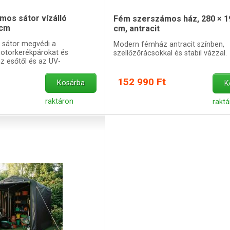
mos sátor vízálló
Fém szerszámos ház, 280 × 1
 cm
cm, antracit
i sátor megvédi a
Modern fémház antracit színben,
motorkerékpárokat és
szellőzőrácsokkal és stabil vázzal.
z esőtől és az UV-
152 990 Ft
Kosárba
K
raktáron
rakt