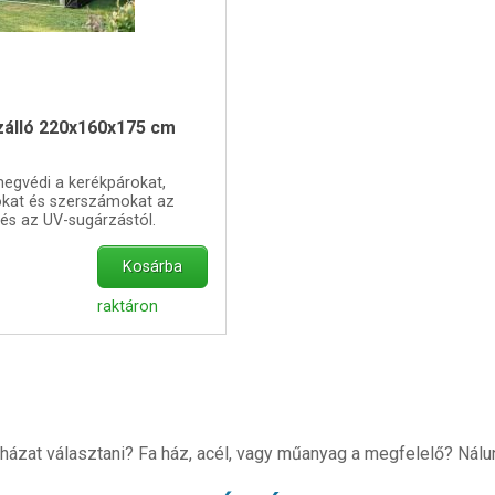
ízálló 220x160x175 cm
megvédi a kerékpárokat,
kat és szerszámokat az
l és az UV-sugárzástól.
Kosárba
raktáron
 házat választani? Fa ház, acél, vagy műanyag a megfelelő? Nálu