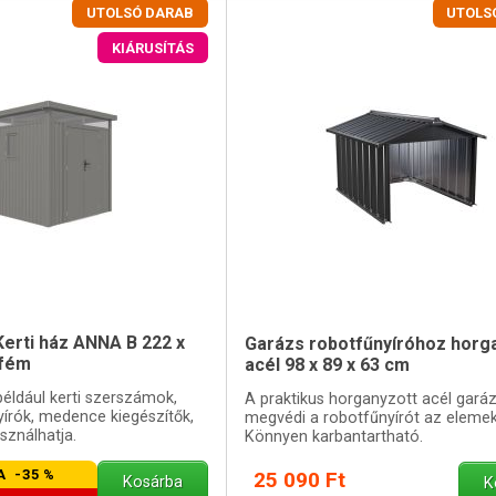
UTOLSÓ DARAB
UTOLS
KIÁRUSÍTÁS
rti ház ANNA B 222 x
Garázs robotfűnyíróhoz horg
 fém
acél 98 x 89 x 63 cm
például kerti szerszámok,
A praktikus horganyzott acél gará
yírók, medence kiegészítők,
megvédi a robotfűnyírót az elemek
sználhatja.
Könnyen karbantartható.
A -35 %
25 090 Ft
Kosárba
K