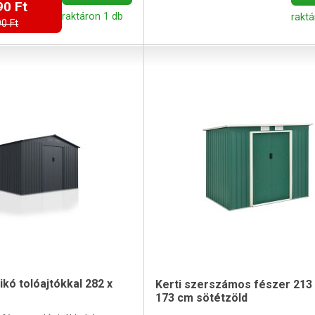
90 Ft
raktáron 1 db
raktá
0 Ft
ikó tolóajtókkal 282 x
Kerti szerszámos fészer 213 
173 cm sötétzöld