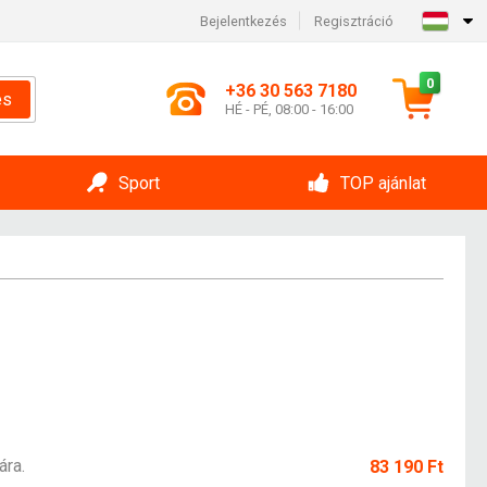
Bejelentkezés
Regisztráció
0
+36 30 563 7180
és
HÉ - PÉ, 08:00 - 16:00
Sport
TOP ajánlat
ára.
83 190 Ft