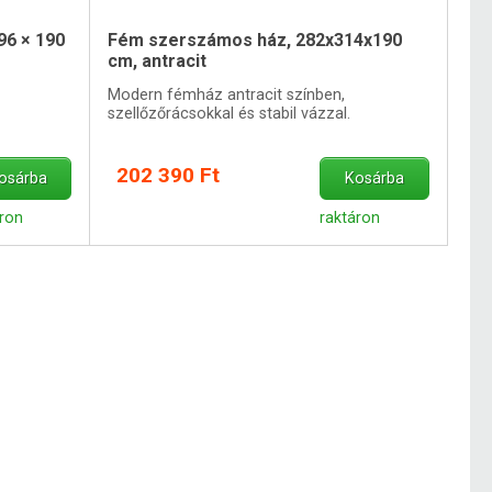
96 × 190
Fém szerszámos ház, 282x314x190
cm, antracit
Modern fémház antracit színben,
szellőzőrácsokkal és stabil vázzal.
202 390 Ft
osárba
Kosárba
áron
raktáron