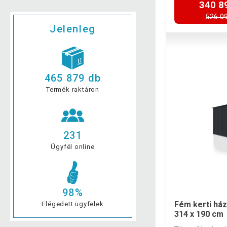
340 8
526 09
Jelenleg
465 879 db
Termék raktáron
231
Ügyfél online
98%
Fém kerti ház
Elégedett ügyfelek
314 x 190 cm