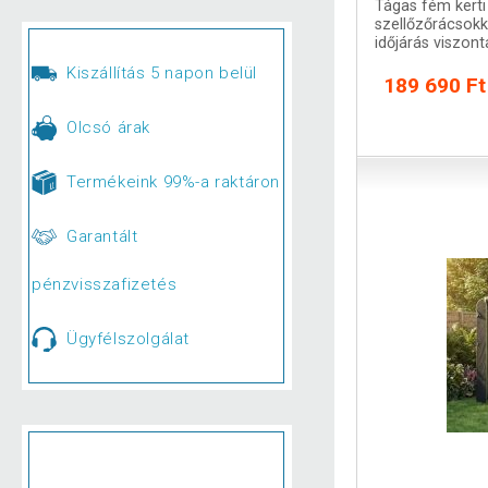
Tágas fém kerti
szellőzőrácsokk
időjárás viszont
Kiszállítás 5 napon belül
189 690 Ft
Olcsó árak
Termékeink 99%-a raktáron
Garantált
pénzvisszafizetés
Ügyfélszolgálat