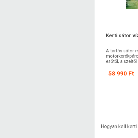
Kerti sátor v
A tartós sátor 
motorkerékpáro
esőtől, a széltő
58 990 Ft
Hogyan kell kerti