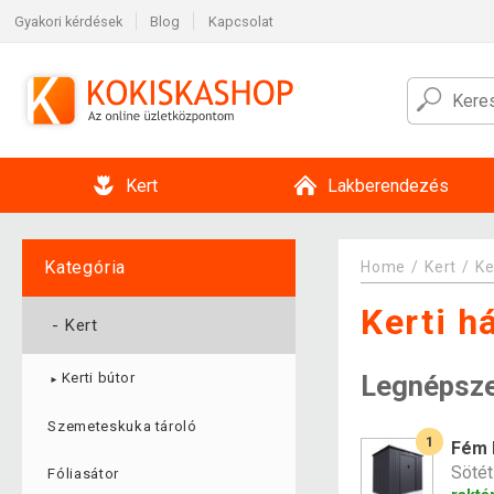
Gyakori kérdések
Blog
Kapcsolat
Kert
Lakberendezés
Kategória
Home
Kert
Ke
Kerti h
-
Kert
Legnépsz
Kerti bútor
►
Szemeteskuka tároló
1
Fém k
Sötét
Fóliasátor