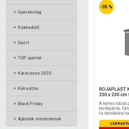
-35 %
+
Gyerekvilág
+
Szabadidő
+
Sport
+
TOP ajánlat
+
Karácsony 2025
+
Kiárusítás
ROJAPLAST Ke
230 x 230 cm
+
Black Friday
A kertes házat 
kerékpárok, fűn
fa tárolására ha
+
Ajándék mindenkinek
LEÁRAZV