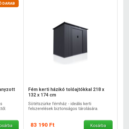
Ó DARAB
anyzott
Fém kerti házikó tolóajtókkal 218 x
132 x 174 cm
zs
Sötétszürke fémház - ideális kerti
től.
felszerelések biztonságos tárolására.
83 190 Ft
osárba
Kosárba