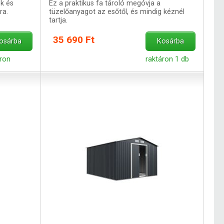
k és
Ez a praktikus fa tároló megóvja a
ra.
tüzelőanyagot az esőtől, és mindig kéznél
tartja.
35 690 Ft
osárba
Kosárba
áron
raktáron 1 db