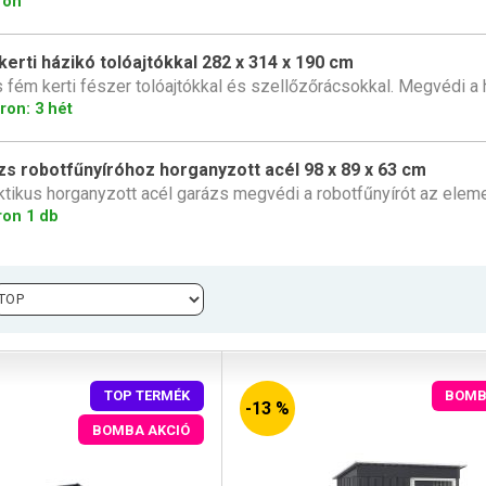
ron
erti házikó tolóajtókkal 282 x 314 x 190 cm
 fém kerti fészer tolóajtókkal és szellőzőrácsokkal. Megvédi a h
ron: 3 hét
zs robotfűnyíróhoz horganyzott acél 98 x 89 x 63 cm
ktikus horganyzott acél garázs megvédi a robotfűnyírót az eleme
ron 1 db
TOP TERMÉK
BOMB
-13 %
BOMBA AKCIÓ