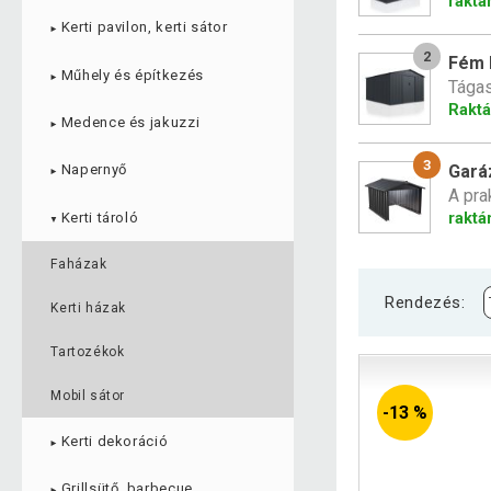
raktá
Kerti pavilon, kerti sátor
►
2
Fém k
Műhely és építkezés
►
Tágas
Raktá
Medence és jakuzzi
►
3
Gará
Napernyő
►
A pra
Kerti tároló
raktá
▼
Faházak
Rendezés:
Kerti házak
Tartozékok
Mobil sátor
-13 %
Kerti dekoráció
►
Grillsütő, barbecue
►