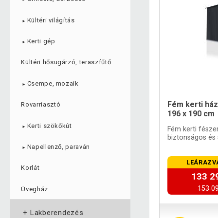
Kültéri világítás
►
Kerti gép
►
Kültéri hősugárzó, teraszfűtő
Csempe, mozaik
►
Fém kerti ház
Rovarriasztó
196 x 190 cm
Kerti szökőkút
►
Fém kerti fészer
biztonságos és 
Napellenző, paraván
►
LEÁRAZV
Korlát
133 2
153 09
Üvegház
+
Lakberendezés