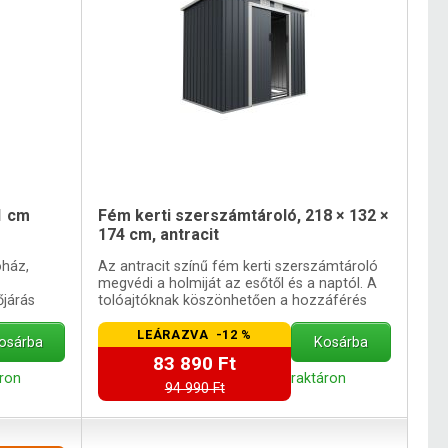
1 cm
Fém kerti szerszámtároló, 218 × 132 ×
174 cm, antracit
óház,
Az antracit színű fém kerti szerszámtároló
megvédi a holmiját az esőtől és a naptól. A
őjárás
tolóajtóknak köszönhetően a hozzáférés
rendkívül egyszerű.
LEÁRAZVA -12 %
osárba
Kosárba
83 890 Ft
áron
raktáron
94 990 Ft