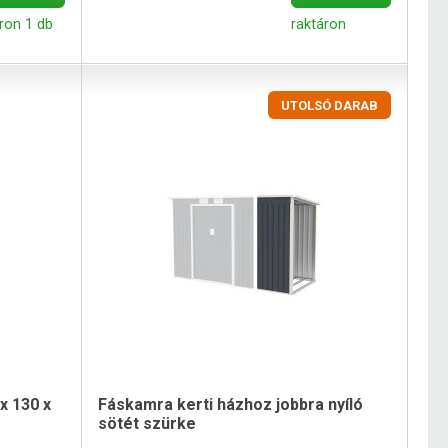
ron 1 db
raktáron
UTOLSÓ DARAB
x 130 x
Fáskamra kerti házhoz jobbra nyíló
sötét szürke