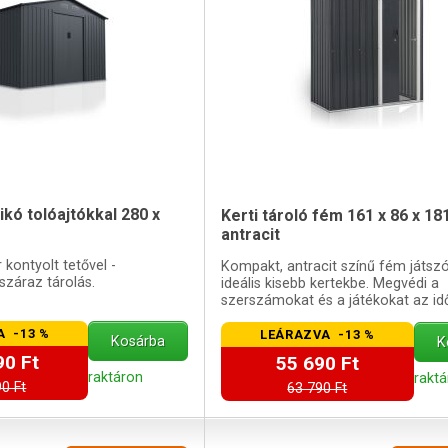
ikó tolóajtókkal 280 x
Kerti tároló fém 161 x 86 x 18
antracit
 kontyolt tetővel -
Kompakt, antracit színű fém játsz
száraz tárolás.
ideális kisebb kertekbe. Megvédi a
szerszámokat és a játékokat az id
viszontagságaitól.
A -13 %
LEÁRAZVA -13 %
Kosárba
K
90 Ft
55 690 Ft
raktáron
rakt
0 Ft
63 790 Ft