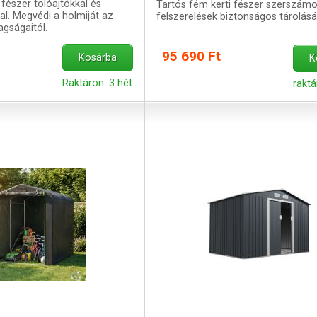
 fészer tolóajtókkal és
Tartós fém kerti fészer szerszámo
al. Megvédi a holmiját az
felszerelések biztonságos tárolásá
agságaitól.
95 690 Ft
Kosárba
K
Raktáron: 3 hét
rakt