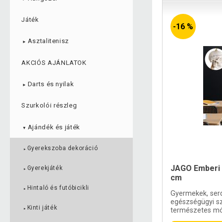
Játék
-16 %
Asztalitenisz
►
AKCIÓS AJÁNLATOK
Darts és nyilak
►
Szurkolói részleg
Ajándék és játék
▼
Gyerekszoba dekoráció
►
JAGO Emberi 
Gyerekjáték
►
cm
Hintaló és futóbicikli
►
Gyermekek, ser
egészségügyi s
Kinti játék
természetes mó
►
anatómiát ezen