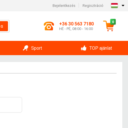
Bejelentkezés
Regisztráció
0
+36 30 563 7180
és
HÉ - PÉ, 08:00 - 16:00
Sport
TOP ajánlat