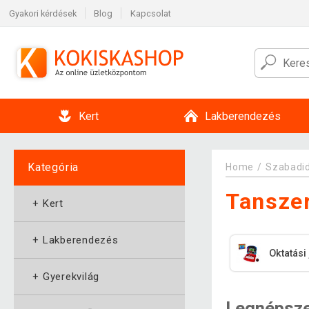
Gyakori kérdések
Blog
Kapcsolat
Kert
Lakberendezés
Kategória
Home
Szabadi
Tansze
+
Kert
+
Lakberendezés
Oktatási
+
Gyerekvilág
Legnépsz