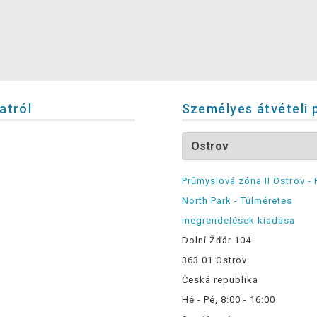
latról
Személyes átvételi 
Průmyslová zóna II Ostrov - 
North Park - Túlméretes
megrendelések kiadása
Dolní Žďár 104
363 01 Ostrov
Česká republika
Hé - Pé, 8:00 - 16:00