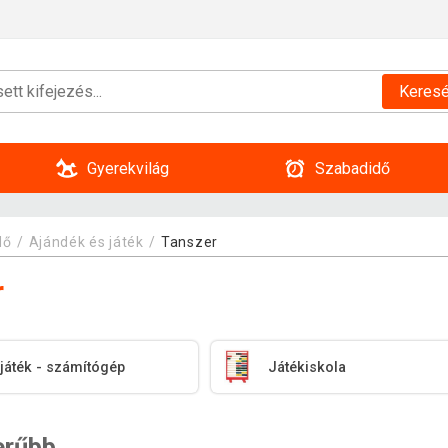
Keres
Gyerekvilág
Szabadidő
dő
Ajándék és játék
Tanszer
r
 játék - számítógép
Játékiskola
erűbb