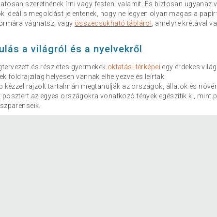
tosan szeretnének írni vagy festeni valamit. És biztosan ugyanaz v
ok ideális megoldást jelentenek, hogy ne legyen olyan magas a papír
formára vághatsz, vagy
összecsukható tábláról
, amelyre krétával va
lás a világról és a nyelvekről
tervezett és részletes gyermekek
oktatási térképei
egy érdekes világ
ek földrajzilag helyesen vannak elhelyezve és leírtak.
p kézzel rajzolt tartalmán megtanulják az országok, állatok és növé
 posztert az egyes országokra vonatkozó tények egészítik ki, mint 
nszparenseik.