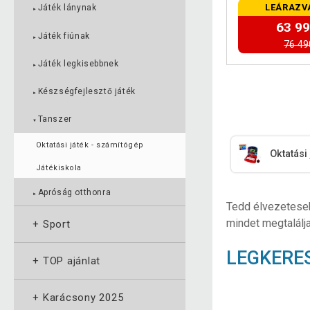
LEÁRAZV
Játék lánynak
►
63 99
Játék fiúnak
►
76 49
Játék legkisebbnek
►
Készségfejlesztő játék
►
Tanszer
▼
Oktatási játék - számítógép
Oktatási
Játékiskola
Apróság otthonra
►
Tedd élvezeteseb
mindet megtalálj
+
Sport
LEGKERE
+
TOP ajánlat
+
Karácsony 2025