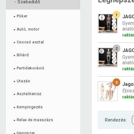
-
Szabadidő
1
JAGO
Póker
►
Gyerm
anató
Autó, motor
►
raktá
Csocsó asztal
►
2
JAGO
Biliárd
Gyerm
►
anató
Partidekoráció
raktá
►
Utazás
3
►
Jago
Ébres
Asztalitenisz
►
raktá
Kempingezés
►
Rendezés:
Relax és masszázs
►
Hangszer
►