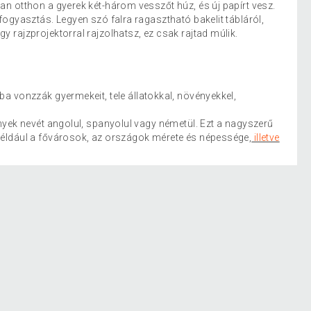
an otthon a gyerek két-három vesszőt húz, és új papírt vesz.
fogyasztás. Legyen szó falra ragasztható bakelit tábláról,
gy rajzprojektorral rajzolhatsz, ez csak rajtad múlik.
ba vonzzák gyermekeit, tele állatokkal, növényekkel,
nyek nevét angolul, spanyolul vagy németül. Ezt a nagyszerű
például a fővárosok, az országok mérete és népessége,
illetve