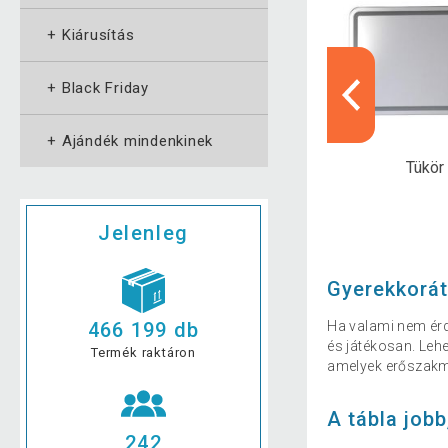
+
Kiárusítás
+
Black Friday
+
Ajándék mindenkinek
inti játékok
Kemping, turisztika
Tükör
Jelenleg
Gyerekkorát
Ha valami nem érde
466 199 db
és játékosan. Leh
Termék raktáron
amelyek erőszakme
A tábla jobb
242