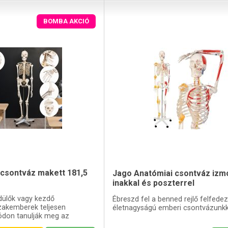
BOMBA AKCIÓ
csontváz makett 181,5
Jago Anatómiai csontváz izm
inakkal és poszterrel
dülők vagy kezdő
Ébreszd fel a benned rejlő felfedez
zakemberek teljesen
életnagyságú emberi csontvázunkk
don tanulják meg az
 a csontvázon.