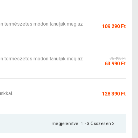
n természetes módon tanulják meg az
109 290 Ft
n természetes módon tanulják meg az
76 490 Ft
63 990 Ft
nkkal.
128 390 Ft
megjelenítve: 1 - 3 Összesen 3