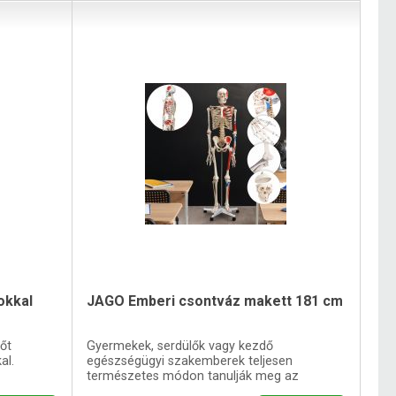
okkal
JAGO Emberi csontváz makett 181 cm
őt
Gyermekek, serdülők vagy kezdő
al.
egészségügyi szakemberek teljesen
természetes módon tanulják meg az
anatómiát ezen a csontvázon.