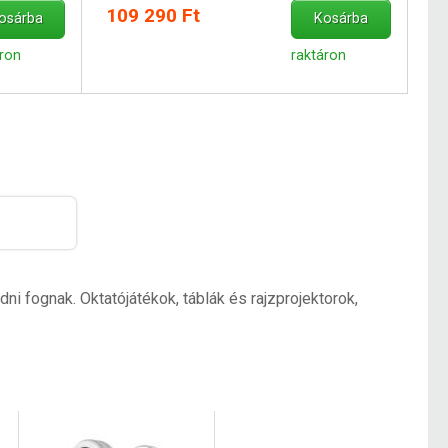
109 290 Ft
osárba
Kosárba
áron
raktáron
 fognak. Oktatójátékok, táblák és rajzprojektorok,