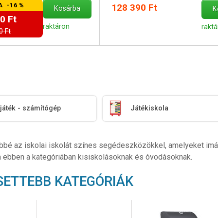
A -16 %
128 390 Ft
Kosárba
K
0 Ft
raktáron
rakt
0 Ft
 játék - számítógép
Játékiskola
bé az iskolai iskolát színes segédeszközökkel, amelyeket imádni
a ebben a kategóriában kisiskolásoknak és óvodásoknak.
SETTEBB KATEGÓRIÁK