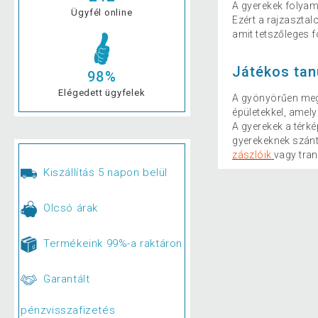
A gyerekek folyama
Ügyfél online
Ezért a rajzasztal
amit tetszőleges 
Játékos tanu
98%
Elégedett ügyfelek
A gyönyörűen meg
épületekkel, amely
A gyerekek a térké
gyerekeknek szánt
zászlóik
vagy tra
Kiszállítás 5 napon belül
Olcsó árak
Termékeink 99%-a raktáron
Garantált
pénzvisszafizetés