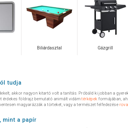
Biliárdasztal
Gázgrill
ól tudja
kelt, akkor nagyon kitartó volt a tanítás. Próbáld ki jobban a gyerek
et érdekes földrajz bemutató animált vidám
térképek
formájában, ahol
ntesen magyarázzák a törteket, vagy a természet felfedezése
rova
, mint a papír