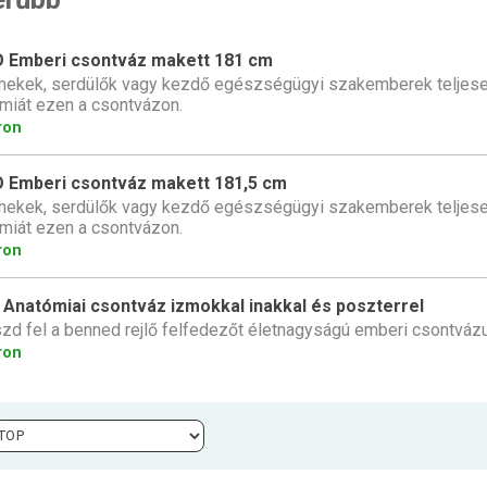
 Emberi csontváz makett 181 cm
ekek, serdülők vagy kezdő egészségügyi szakemberek teljese
miát ezen a csontvázon.
ron
 Emberi csontváz makett 181,5 cm
ekek, serdülők vagy kezdő egészségügyi szakemberek teljese
miát ezen a csontvázon.
ron
 Anatómiai csontváz izmokkal inakkal és poszterrel
zd fel a benned rejlő felfedezőt életnagyságú emberi csontvázu
ron