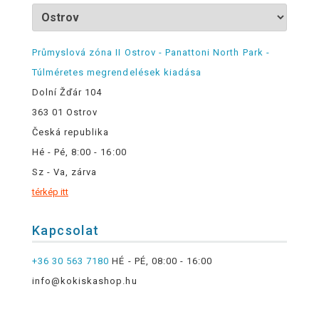
Průmyslová zóna II Ostrov - Panattoni North Park -
Túlméretes megrendelések kiadása
Dolní Žďár 104
363 01 Ostrov
Česká republika
Hé - Pé, 8:00 - 16:00
Sz - Va, zárva
térkép itt
Kapcsolat
+36 30 563 7180
HÉ - PÉ, 08:00 - 16:00
info@kokiskashop.hu