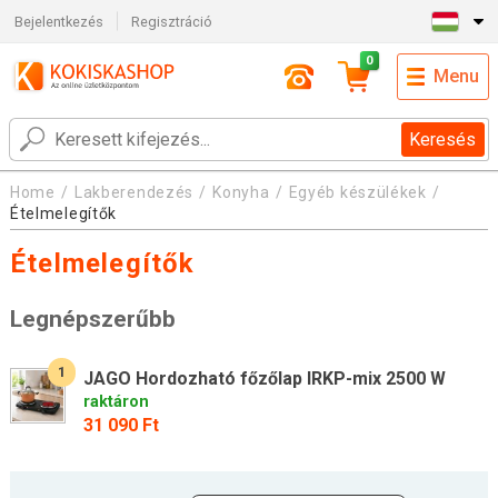
Bejelentkezés
Regisztráció
0
Menu
Keresés
Home
Lakberendezés
Konyha
Egyéb készülékek
Ételmelegítők
Ételmelegítők
Legnépszerűbb
1
JAGO Hordozható főzőlap IRKP-mix 2500 W
raktáron
31 090 Ft