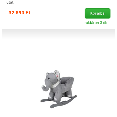
utat.
32 890 Ft
Kosárba
raktáron 3 db