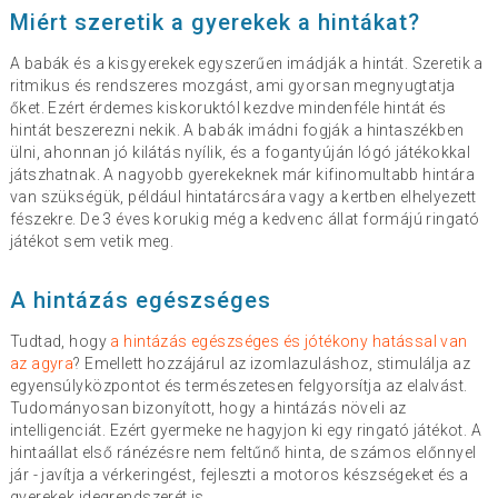
Miért szeretik a gyerekek a hintákat?
A babák és a kisgyerekek egyszerűen imádják a hintát. Szeretik a
ritmikus és rendszeres mozgást, ami gyorsan megnyugtatja
őket. Ezért érdemes kiskoruktól kezdve mindenféle hintát és
hintát beszerezni nekik. A babák imádni fogják a hintaszékben
ülni, ahonnan jó kilátás nyílik, és a fogantyúján lógó játékokkal
játszhatnak. A nagyobb gyerekeknek már kifinomultabb hintára
van szükségük, például hintatárcsára vagy a kertben elhelyezett
fészekre. De 3 éves korukig még a kedvenc állat formájú ringató
játékot sem vetik meg.
A hintázás egészséges
Tudtad, hogy
a hintázás egészséges és jótékony hatással van
az agyra
? Emellett hozzájárul az izomlazuláshoz, stimulálja az
egyensúlyközpontot és természetesen felgyorsítja az elalvást.
Tudományosan bizonyított, hogy a hintázás növeli az
intelligenciát. Ezért gyermeke ne hagyjon ki egy ringató játékot. A
hintaállat első ránézésre nem feltűnő hinta, de számos előnnyel
jár - javítja a vérkeringést, fejleszti a motoros készségeket és a
gyerekek idegrendszerét is.