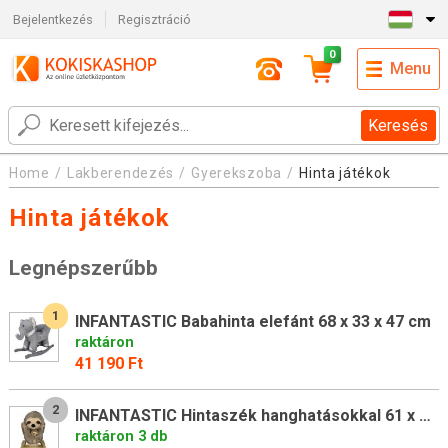
Bejelentkezés
Regisztráció
0
Menu
Keresés
Home
Lakberendezés
Gyerekszoba
Hinta játékok
Hinta játékok
Legnépszerűbb
1
INFANTASTIC Babahinta elefánt 68 x 33 x 47 cm
raktáron
41 190 Ft
2
INFANTASTIC Hintaszék hanghatásokkal 61 x 32 x 52 cm
raktáron 3 db