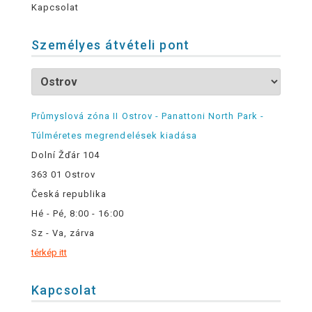
Kapcsolat
Személyes átvételi pont
Průmyslová zóna II Ostrov - Panattoni North Park -
Túlméretes megrendelések kiadása
Dolní Žďár 104
363 01 Ostrov
Česká republika
Hé - Pé, 8:00 - 16:00
Sz - Va, zárva
térkép itt
Kapcsolat