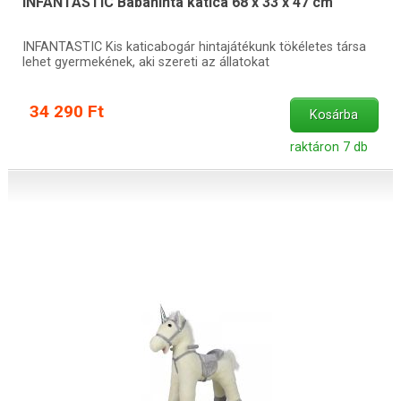
INFANTASTIC Babahinta katica 68 x 33 x 47 cm
INFANTASTIC Kis katicabogár hintajátékunk tökéletes társa
lehet gyermekének, aki szereti az állatokat
34 290 Ft
Kosárba
raktáron 7 db