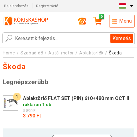
Bejelentkezés
Regisztráció
0
Menu
Keresés
Home
Szabadidő
Autó, motor
Ablaktörlők
Škoda
Škoda
Legnépszerűbb
1
Ablaktörlő FLAT SET (PIN) 610+480 mm OCT II
raktáron 1 db
5 890 Ft
3 790 Ft