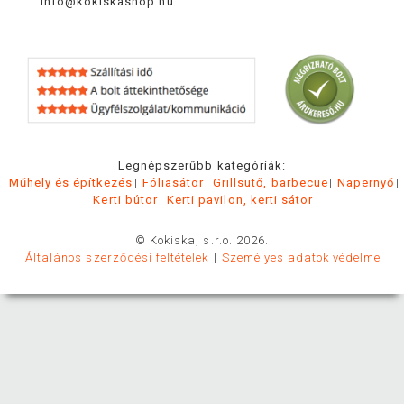
info@kokiskashop.hu
Legnépszerűbb kategóriák:
Műhely és építkezés
Fóliasátor
Grillsütő, barbecue
Napernyő
Kerti bútor
Kerti pavilon, kerti sátor
© Kokiska, s.r.o. 2026.
Általános szerződési feltételek
Személyes adatok védelme