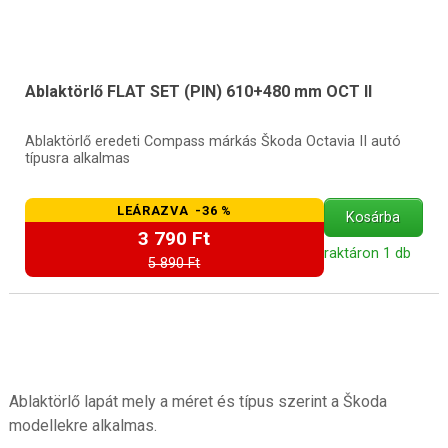
Ablaktörlő FLAT SET (PIN) 610+480 mm OCT II
Ablaktörlő eredeti Compass márkás Škoda Octavia II autó
típusra alkalmas
LEÁRAZVA -36 %
Kosárba
3 790 Ft
raktáron 1 db
5 890 Ft
Ablaktörlő lapát mely a méret és típus szerint a Škoda
modellekre alkalmas.