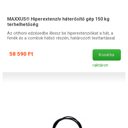
MAXXUS® Hiperextenzív háterősítő gép 150 kg
terhelhetőség
Az otthoni edzésedbe illessz be hiperextenziókat a hát, a
fenék és a combok hátsó részén, határozott testtartással.
58 590 Ft
Kosárba
raktáron