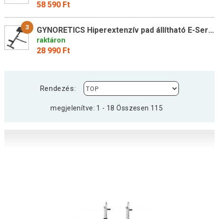
58 590 Ft
3
GYNORETICS Hiperextenzív pad állítható E-Series 97 x 49 cm
raktáron
28 990 Ft
Rendezés:
megjelenítve: 1 - 18 Összesen 115