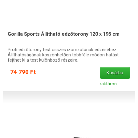
Gorilla Sports Állítható edzőtorony 120 x 195 cm
Profi edzőtorony test összes izomzatának edzéséhez.
Állíthatóságának köszönhetően többféle módon hatást
fejthet ki a test különböző részeire.
74 790 Ft
Kosárba
raktáron