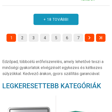
+ 18 TOVÁBBI
1
2
3
4
5
6
7
Edzőpad, többcélú erőfelszerelés, amely lehetővé teszi a
minőségi gyakorlatok elvégzését egykezes és kétkezes
súlyzókkal. Kedvező árakon, gyors szállítás garanciával.
LEGKERESETTEBB KATEGÓRIÁK