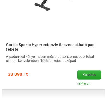
Gorilla Sports Hyperextenzív összecsukható pad
fekete
A padunkkal kényelmesen erősítheti az izomcsoportokat
otthoni kényelemben. Többfunkciós edzőpad.
33 090 Ft
Kosárba
raktáron