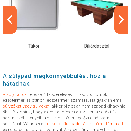
Tükör
Biliárdasztal
A súlypad megkönnyebbülést hoz a
hátadnak
A súlypadok
népszerű felszerelések fitneszközpontok,
edzőtermek és otthoni edzőtermek számára. Ha gyakran eme
l
súlyzókat vagy súlyokat
, akkor biztosan nem szabad kihagynia
őket. Biztosítja, hogy a gerinc teljesen ellazuljon az erősítés
során, ezáltal enyhíti a hátizmait és megelőzi a hátizom
sérüléseit. Válasszon
funkcionális padot állítható háttámlával
és robusztus súlyzóállvánnyal. A nagy előny, amelyet minden