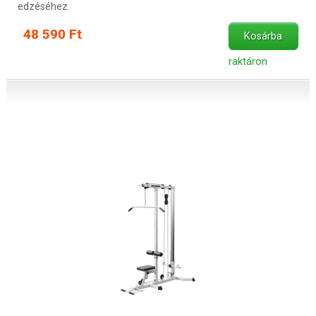
edzéséhez.
48 590 Ft
Kosárba
raktáron