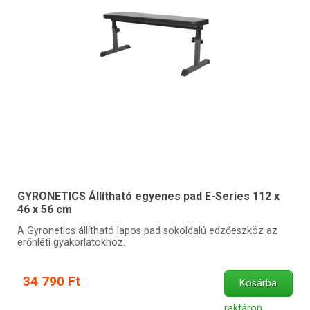
GYRONETICS Állítható egyenes pad E-Series 112 x
46 x 56 cm
A Gyronetics állítható lapos pad sokoldalú edzőeszköz az
erőnléti gyakorlatokhoz.
34 790 Ft
Kosárba
raktáron