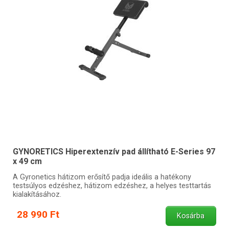
GYNORETICS Hiperextenzív pad állítható E-Series 97
x 49 cm
A Gyronetics hátizom erősítő padja ideális a hatékony
testsúlyos edzéshez, hátizom edzéshez, a helyes testtartás
kialakításához.
28 990 Ft
Kosárba