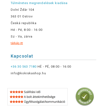
Túlméretes megrendelések kiadása
Dolní Žďár 104
363 01 Ostrov
Česká republika
Hé - Pé, 8:00 - 16:00
Sz - Va, zárva
térkép itt
Kapcsolat
+36 30 563 7180
HÉ - PÉ, 08:00 - 16:00
info@kokiskashop.hu