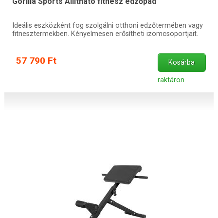
Gorilla Sports Állítható fitnesz edzőpad
Ideális eszközként fog szolgálni otthoni edzőtermében vagy
fitnesztermekben. Kényelmesen erősítheti izomcsoportjait.
57 790 Ft
Kosárba
raktáron