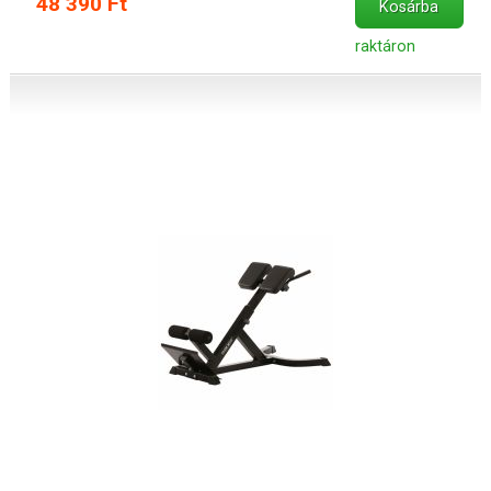
48 390 Ft
Kosárba
raktáron