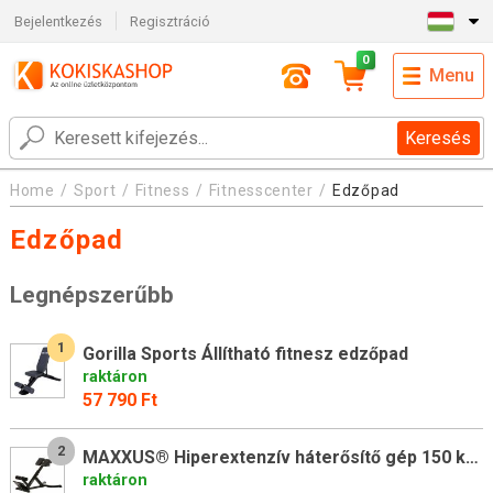
Bejelentkezés
Regisztráció
0
Menu
Keresés
Home
Sport
Fitness
Fitnesscenter
Edzőpad
Edzőpad
Legnépszerűbb
1
Gorilla Sports Állítható fitnesz edzőpad
raktáron
57 790 Ft
2
MAXXUS® Hiperextenzív háterősítő gép 150 kg terhelhetőség
raktáron