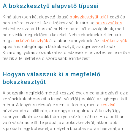
A bokszkesztyű alapvető típusai
Kínálatunkban két alapvető típusú
bokszkesztyűt talál
edző és
harci célra tervezett. Az edzőkesztyűt kizárólag
bokszzsákos
edzéshez szabad használni. Nem harci célra szolgálnak, mert
nem védik megfelelően a kezeket. Nehezebbeknek kell lenniük,
míg a
birkózó kesztyűk
általában könnyebbek. Az
edzőkesztyűk
speciális kategóriája a táskakesztyű, az úgynevezett zsák.
Kizárólag lyukasztózsákkal való edzésekre tervezték, és lehetővé
teszik a felülettel való szorosabb érintkezést.
Hogyan válasszuk ki a megfelelő
bokszkesztyűt
A boxzsák megfelelő méretű kesztyűjének meghatározásához a
kezének kulcshosszát a tenyér végétől (csukló) az ujjhegyig kell
mérni. A tenyér szélessége nem túl fontos, mert a
kesztyű
húzózsinórral állítható, ami nagyon rugalmas. A kesztyű így
könnyen alkalmazkodik bármilyen kézformához. Ha a boltban
való vásárlás előtt felpróbálja a bokszkesztyűt, akkor jobb
kipróbálni egy kötéssel, amelyet a boxolás során használ, ami