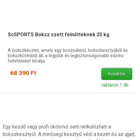
ScSPORTS Boksz szett felnőtteknek 25 kg
A bokszkészlet, amely egy boxzsákból, bokszkesztyűből és
bokszkötésből áll, a legjobb és legbiztonságosabb edzési
feltételeket kínálja.
68 390 Ft
Kosárba
raktáron 1 db
Egy kezdő vagy profi ökölvívó sem nélkülözheti a
bokszkesztyűt. A minőségi kesztyű védi a kezét és az ujjait,