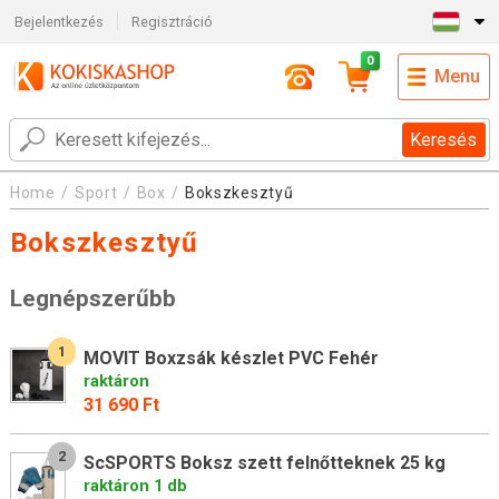
Bejelentkezés
Regisztráció
0
Menu
Keresés
Home
Sport
Box
Bokszkesztyű
Bokszkesztyű
Legnépszerűbb
1
MOVIT Boxzsák készlet PVC Fehér
raktáron
31 690 Ft
2
ScSPORTS Boksz szett felnőtteknek 25 kg
raktáron 1 db