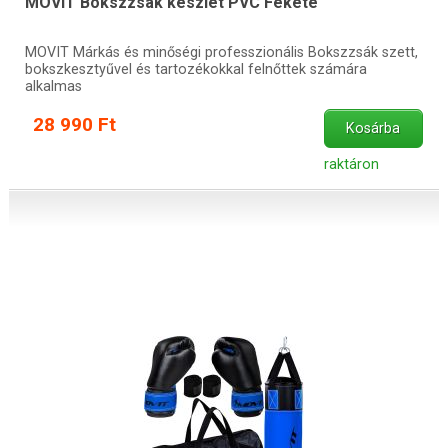
MOVIT Bokszzsák készlet PVC Fekete
MOVIT Márkás és minőségi professzionális Bokszzsák szett,
bokszkesztyűvel és tartozékokkal felnőttek számára
alkalmas
28 990 Ft
Kosárba
raktáron