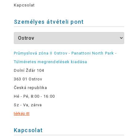
Kapcsolat
Személyes átvételi pont
Průmyslová zóna II Ostrov - Panattoni North Park -
Túlméretes megrendelések kiadása
Dolní Žďár 104
363 01 Ostrov
Česká republika
Hé - Pé, 8:00 - 16:00
Sz - Va, zárva
térkép itt
Kapcsolat