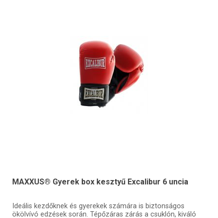
MAXXUS® Gyerek box kesztyű Excalibur 6 uncia
Ideális kezdőknek és gyerekek számára is biztonságos
ökölvívó edzések során. Tépőzáras zárás a csuklón, kiváló