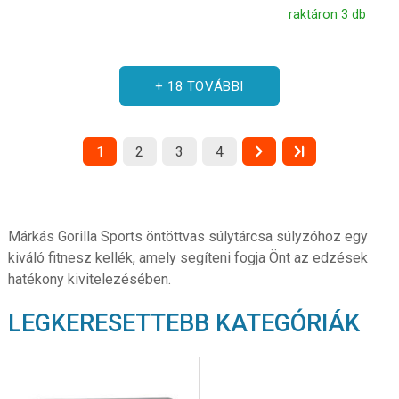
raktáron 3 db
+ 18 TOVÁBBI
1
2
3
4
Márkás Gorilla Sports öntöttvas súlytárcsa súlyzóhoz egy
kiváló fitnesz kellék, amely segíteni fogja Önt az edzések
hatékony kivitelezésében.
LEGKERESETTEBB KATEGÓRIÁK