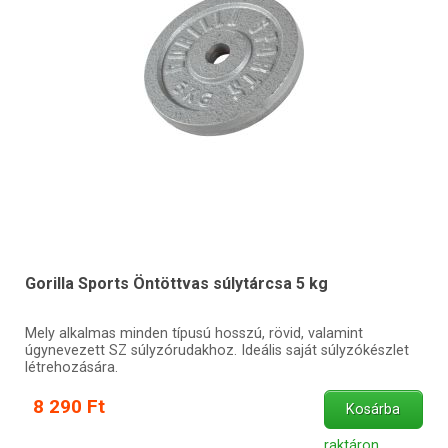
Gorilla Sports Öntöttvas súlytárcsa 5 kg
Mely alkalmas minden típusú hosszú, rövid, valamint
úgynevezett SZ súlyzórudakhoz. Ideális saját súlyzókészlet
létrehozására.
8 290 Ft
Kosárba
raktáron