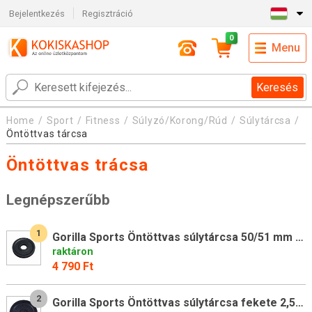
Bejelentkezés
Regisztráció
0
Menu
Keresés
Home
Sport
Fitness
Súlyzó/Korong/Rúd
Súlytárcsa
Öntöttvas tárcsa
Öntöttvas trácsa
Legnépszerűbb
1
Gorilla Sports Öntöttvas súlytárcsa 50/51 mm 2,5 kg
raktáron
4 790 Ft
2
Gorilla Sports Öntöttvas súlytárcsa fekete 2,5 kg