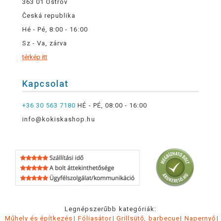
363 01 Ostrov
Česká republika
Hé - Pé, 8:00 - 16:00
Sz - Va, zárva
térkép itt
Kapcsolat
+36 30 563 7180
HÉ - PÉ, 08:00 - 16:00
info@kokiskashop.hu
Legnépszerűbb kategóriák:
Műhely és építkezés
Fóliasátor
Grillsütő, barbecue
Napernyő