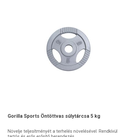
Gorilla Sports Öntöttvas súlytárcsa 5 kg
Növelje teljesítményét a terhelés növelésével. Rendkívül
tartós és erős erősítő berendezés.