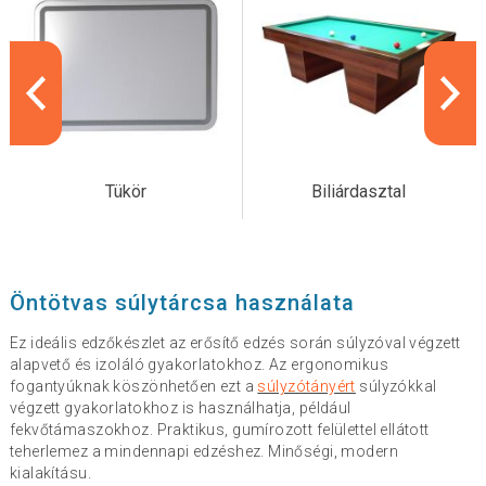
Tükör
Biliárdasztal
Öntötvas súlytárcsa használata
Ez ideális edzőkészlet az erősítő edzés során súlyzóval végzett
alapvető és izoláló gyakorlatokhoz. Az ergonomikus
fogantyúknak köszönhetően ezt a
súlyzótányért
súlyzókkal
végzett gyakorlatokhoz is használhatja, például
fekvőtámaszokhoz. Praktikus, gumírozott felülettel ellátott
teherlemez a mindennapi edzéshez. Minőségi, modern
kialakításu.