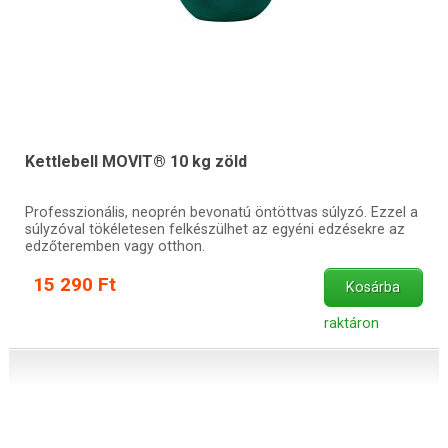
Kettlebell MOVIT® 10 kg zöld
Professzionális, neoprén bevonatú öntöttvas súlyzó. Ezzel a
súlyzóval tökéletesen felkészülhet az egyéni edzésekre az
edzőteremben vagy otthon.
15 290 Ft
Kosárba
raktáron