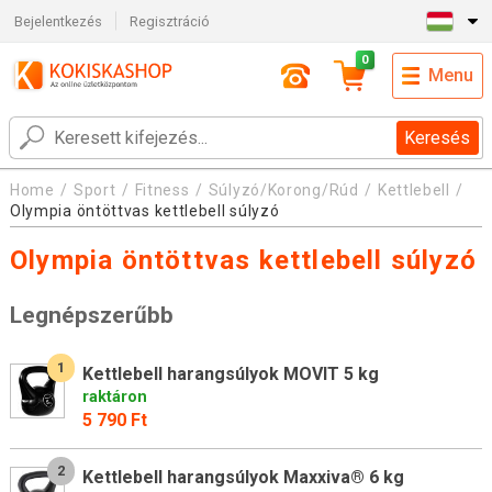
Bejelentkezés
Regisztráció
0
Menu
Keresés
Home
Sport
Fitness
Súlyzó/Korong/Rúd
Kettlebell
Olympia öntöttvas kettlebell súlyzó
Olympia öntöttvas kettlebell súlyzó
Legnépszerűbb
1
Kettlebell harangsúlyok MOVIT 5 kg
raktáron
5 790 Ft
2
Kettlebell harangsúlyok Maxxiva® 6 kg