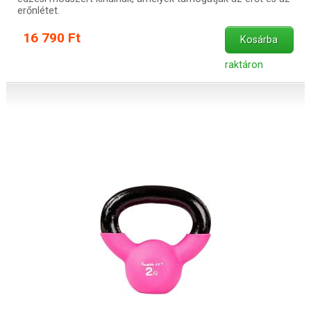
erőnlétet.
16 790 Ft
Kosárba
raktáron