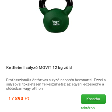
Kettlebell súlyzó MOVIT 12 kg zöld
Professzionális öntöttvas súlyzó neoprén bevonattal. Ezzel a
súlyzóval tökéletesen felkészülhetsz az egyéni edzéseidre a
stúdióban vagy otthon.
17 890 Ft
Kosárba
raktáron