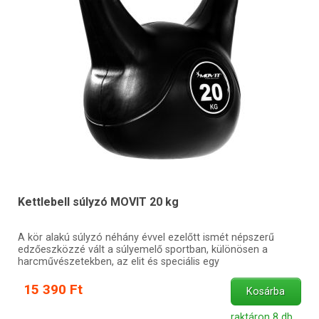
Kettlebell súlyzó MOVIT 20 kg
A kör alakú súlyzó néhány évvel ezelőtt ismét népszerű
edzőeszközzé vált a súlyemelő sportban, különösen a
harcművészetekben, az elit és speciális egy
15 390 Ft
Kosárba
raktáron 8 db