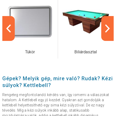
Tükör
Biliárdasztal
Gépek? Melyik gép, mire való? Rudak? Kézi
súlyok? Kettlebell?
Rengeteg megfontolandó kérdés van, így ismerni a válaszokat
hatalom. A Kettlebell egy jó kezdet. Gyakran azt gondolják a
kettlebell helyettesíthető egy sima kézi súlyzóval. De ez nagy
tévedés. Míg a kézi súlyok inkább alap, statikusabb
mozdulatokra valók, addig a kettlebell inkább dinamikus