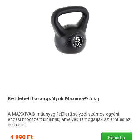
Kettlebell harangsúlyok Maxxiva® 5 kg
A MAXXIVA® műanyag felületű súlyzói számos egyéni
edzési módszert kínálnak, amelyek támogatják az erőt és az
erőnlétet.
4 990 Ft
Kosárba