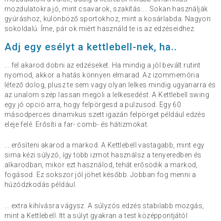
mozdulatokra jó, mint csavarok, szakítás.... Sokan használják
gyúráshoz, különböző sportokhoz, mint a kosárlabda. Nagyon
sokoldalú. Íme, pár ok miért használd te is az edzéseidhez.
Adj egy esélyt a kettlebell-nek, ha..
... fel akarod dobni az edzéseket. Ha mindig a jól bevált rutint
nyomod, akkor a hatás könnyen elmarad. Az izommemória
létező dolog, plusz te sem vagy olyan lelkes mindig ugyanarra és
az unalom szép lassan megöli a lelkesedést. A Kettlebell swing
egy jó opció arra, hogy felpörgesd a pulzusod. Egy 60
másodperces dinamikus szett igazán felpörget például edzés
eleje felé. Erősíti a far- comb- és hátizmokat.
... erősíteni akarod a markod. A Kettlebell vastagabb, mint egy
sima kézi súlyzó, így több izmot használsz a tenyeredben és
alkarodban, mikor ezt használod, tehát erősödik a markod,
fogásod. Ez sokszor jól jöhet később. Jobban fog menni a
húzódzkodás például.
... extra kihívásra vágysz. A súlyzós edzés stabilabb mozgás,
mint a Kettlebell. Itt a súlyt gyakran a test középpontjától