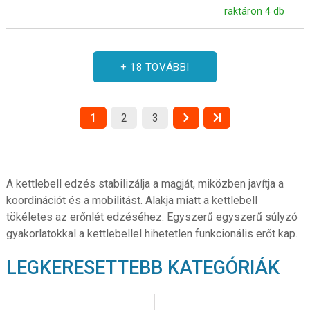
raktáron 4 db
+ 18 TOVÁBBI
1
2
3
A kettlebell edzés stabilizálja a magját, miközben javítja a
koordinációt és a mobilitást. Alakja miatt a kettlebell
tökéletes az erőnlét edzéséhez. Egyszerű egyszerű súlyzó
gyakorlatokkal a kettlebellel hihetetlen funkcionális erőt kap.
LEGKERESETTEBB KATEGÓRIÁK