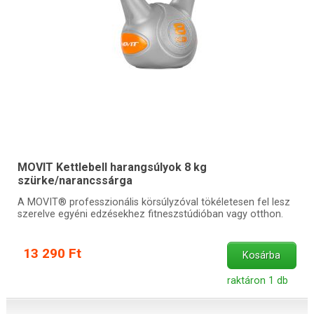
MOVIT Kettlebell harangsúlyok 8 kg
szürke/narancssárga
A MOVIT® professzionális körsúlyzóval tökéletesen fel lesz
szerelve egyéni edzésekhez fitneszstúdióban vagy otthon.
13 290 Ft
Kosárba
raktáron 1 db