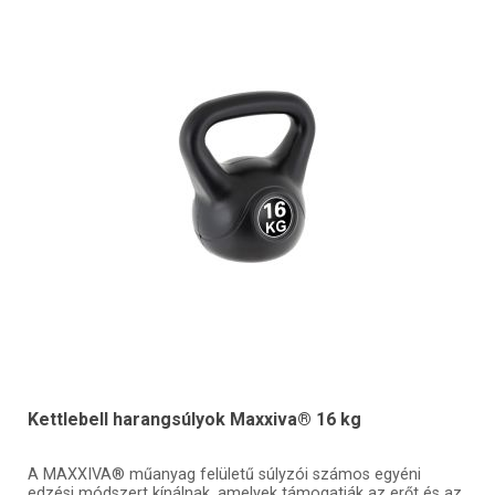
Kettlebell harangsúlyok Maxxiva® 16 kg
A MAXXIVA® műanyag felületű súlyzói számos egyéni
edzési módszert kínálnak, amelyek támogatják az erőt és az